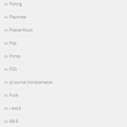
Picking
Playmate
Poesie Music
Pop
Prince
PSG
pt journal montparnasse
Punk
r and b
R& B