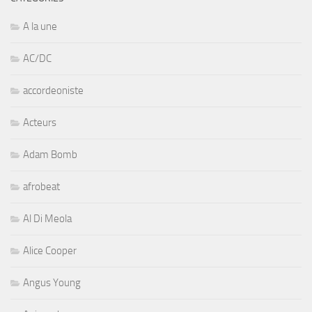
A la une
AC/DC
accordeoniste
Acteurs
Adam Bomb
afrobeat
Al Di Meola
Alice Cooper
Angus Young