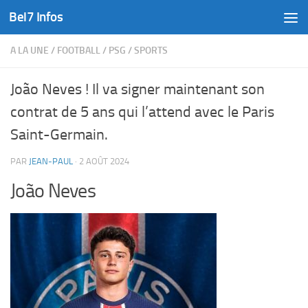
Bel7 Infos
Skip to content
A LA UNE
/
FOOTBALL
/
PSG
/
SPORTS
João Neves ! Il va signer maintenant son
contrat de 5 ans qui l’attend avec le Paris
Saint-Germain.
PAR
JEAN-PAUL
·
2 AOÛT 2024
João Neves