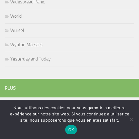
Widespread Panic
World
Wursel
Wynton Marsalis
Yesterday and Today
PLUS
Nous utilisons des cookies pour vous garantir la meilleure
Rechercher :
expérience sur notre site web. Si vous continuez à utiliser ce
site, nous supposerons que vous en êtes satisfait.
OK
ÉTIQUETTES