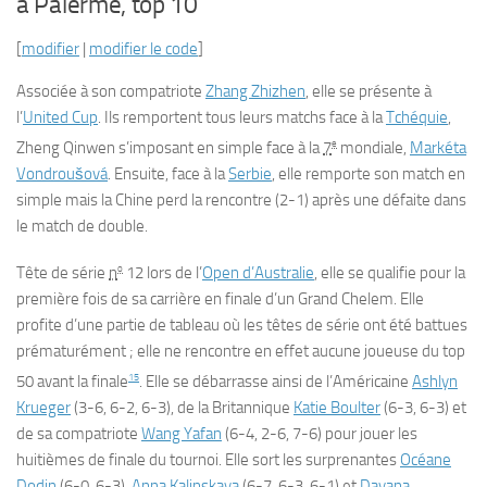
à Palerme, top 10
[
modifier
|
modifier le code
]
Associée à son compatriote
Zhang Zhizhen
, elle se présente à
l’
United Cup
. Ils remportent tous leurs matchs face à la
Tchéquie
,
e
Zheng Qinwen s’imposant en simple face à la
7
mondiale,
Markéta
Vondroušová
. Ensuite, face à la
Serbie
, elle remporte son match en
simple mais la Chine perd la rencontre (2-1) après une défaite dans
le match de double.
o
Tête de série
n
12 lors de l’
Open d’Australie
, elle se qualifie pour la
première fois de sa carrière en finale d’un Grand Chelem. Elle
profite d’une partie de tableau où les têtes de série ont été battues
prématurément ; elle ne rencontre en effet aucune joueuse du top
15
50 avant la finale
. Elle se débarrasse ainsi de l’Américaine
Ashlyn
Krueger
(3-6, 6-2, 6-3), de la Britannique
Katie Boulter
(6-3, 6-3) et
de sa compatriote
Wang Yafan
(6-4, 2-6, 7-6) pour jouer les
huitièmes de finale du tournoi. Elle sort les surprenantes
Océane
Dodin
(6-0, 6-3),
Anna Kalinskaya
(6-7, 6-3, 6-1) et
Dayana