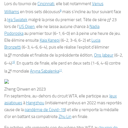
Lors du tournoi de
Cincinnati
, elle bat notamment
Venus
9
Williams
en trois sets décousus
mais s’incline au tour suivant face
o
à
Iga Swiatek
malgré la prise du premier set. Tête de série
n
23
lors de l’
US Open
, elle ne laisse aucune chance à
Nadia
Podoroska
au premier tour (6-1, 6-0) en à peine une heure de jeu.
Elle élimine ensuite
Kaia Kanepi
(6-2, 3-6, 6-2) et
Lucia
Bronzetti
(6-3, 4-6, 6-4), puis elle réalise l’exploit d’éliminer
e
la
5
mondiale et finaliste de la précédente édition,
Ons Jabeur
(6-2,
10
6-4)
. En quarts de finale, elle perd en deux sets (1-6, 4-6) contre
e
11
la
2
mondiale
Aryna Sabalenka
.
Zheng Qinwen en 2023
Fin septembre, au-dehors du circuit WTA, elle participe aux
Jeux
asiatiques
à
Hangzhou
(initialement prévus en 2022 mais reportés
cause de la
pandémie de Covid-19
) et elle y remporte la médaille
d’or en battant sa compatriote
Zhu Lin
en finale.
En octobre, elle remporte son deuxième titre WTA au
tournoi de