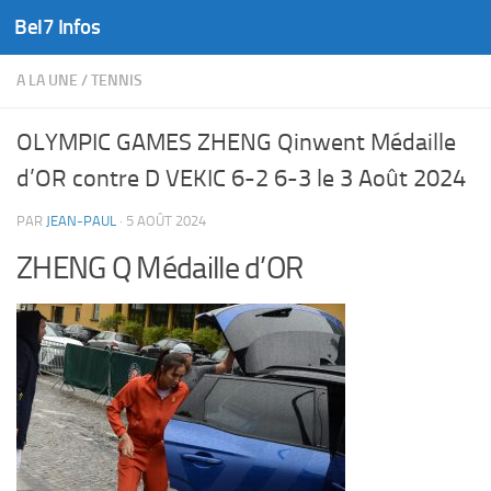
Bel7 Infos
Skip to content
A LA UNE
/
TENNIS
OLYMPIC GAMES ZHENG Qinwent Médaille
d’OR contre D VEKIC 6-2 6-3 le 3 Août 2024
PAR
JEAN-PAUL
·
5 AOÛT 2024
ZHENG Q Médaille d’OR