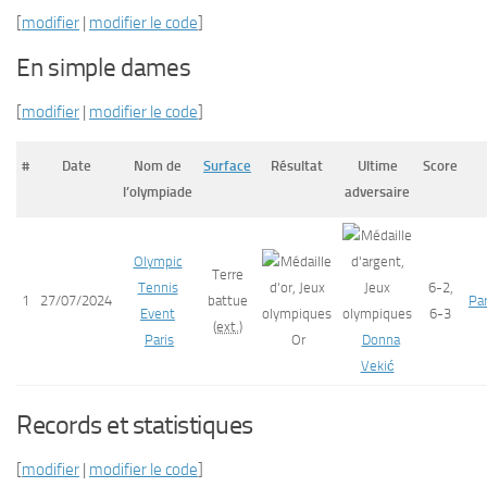
[
modifier
|
modifier le code
]
En simple dames
[
modifier
|
modifier le code
]
#
Date
Nom de
Surface
Résultat
Ultime
Score
l’olympiade
adversaire
Olympic
Terre
Tennis
6-2,
1
27/07/2024
battue
Pa
Event
6-3
(
ext.
)
Paris
Or
Donna
Vekić
Records et statistiques
[
modifier
|
modifier le code
]