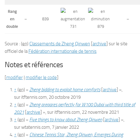
Rang
en
–
839
–
double
731
879
Source :
(en)
Classements de Zheng Qinwen
[
archive
]
sur le site
officiel de la
Fédération internationale de tennis
Notes et références
[
modifier
|
modifier le code
]
↑
(en)
«
Zheng bidding to exploit home comforts
[
archive
]
»,
sur
itftennis.com
,
20 octobre 2019
↑
(en)
«
Zheng prepares perfectly for W100 Dubai with third title of
2021
[
archive
]
», sur
itftennis.com
,
22 novembre 2021
↑
(en)
«
Five things to know about Zheng Qinwen
[
archive
]
»,
sur
wtatennis.com
,
7 janvier 2022
↑
(en)
«
Chinese Tennis Star, Zheng Qinwen, Emerges During