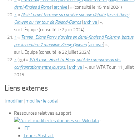
demi-finales à Rome
[
archive
]
»
(consulté le
15 mai 2024
)
↑
«
Alizé Cornet termine sa carrière sur une défaite face à Zheng
Qinwen au 1er tour de Roland-Garros
[
archive
]
»,
sur
L’Équipe
(consulté le
2 juin 2024
)
↑
«
Tennis : Diane Parry s’arrête en demi-finales à Palerme, battue
par la numéro 7 mondiale Zheng Qinwen
[
archive
]
»,
sur
L’Équipe
(consulté le
22 juillet 2024
)
↑
(en)
«
WTA tour : Head-to-Head, outil de comparaison des
confrontations entre joueurs.
[
archive
]
», sur
WTA Tour
,
11 juillet
2015
Liens externes
[
modifier
|
modifier le code
]
Ressources relatives au sport
:
ITF
Tennis Abstract