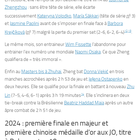
Zhengzhou
: sans être tête de série, elle écarte
o
successivement
Kateryna Volodko
,
María Sákkari
(tête de série
n
3)
et
Jasmine Paolini
avant de s’imposer en finale face à
Barbora
o
12
,
13
Krejčíková
(
n
7) malgré la perte du premier set (2-6, 6-2, 6-4)
.
Le même mois, son entraineur
Wim Fissette
l’abandonne pour
entrainer l’ex numéro une mondiale
Naomi Osaka
. Ce que Zheng
qualifiera de « très immoral ».
Enfin au
Masters bis à Zhuhai
, Zheng bat
Donna Vekić
en trois
manches accrochées après 2 h 53 de jeu et
Jeļena Ostapenko
en
deux heures. Elle se qualifie pour la finale en battant à nouveau
Zhu
14
Lin
(7-5, 4-6, 6-1) après 3 h 19 minutes
. Elle s’inclinera en deux
tie-break contre la Brésilienne
Beatriz Haddad Maia
après un autre
âpre combat de 2 h 51 de jeu.
2024 : première finale en majeur et
première chinoise médaille d’or aux JO, titre