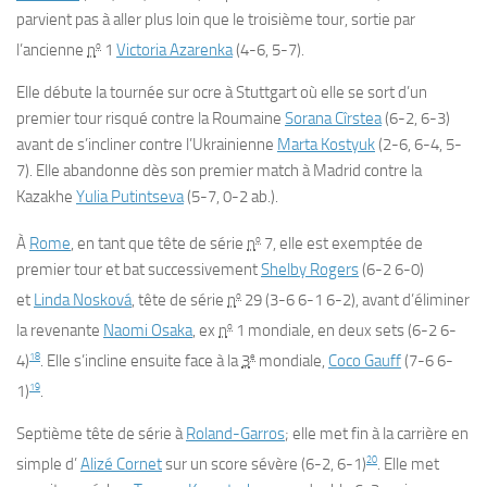
parvient pas à aller plus loin que le troisième tour, sortie par
o
l’ancienne
n
1
Victoria Azarenka
(4-6, 5-7).
Elle débute la tournée sur ocre à Stuttgart où elle se sort d’un
premier tour risqué contre la Roumaine
Sorana Cîrstea
(6-2, 6-3)
avant de s’incliner contre l’Ukrainienne
Marta Kostyuk
(2-6, 6-4, 5-
7). Elle abandonne dès son premier match à Madrid contre la
Kazakhe
Yulia Putintseva
(5-7, 0-2 ab.).
o
À
Rome
, en tant que tête de série
n
7, elle est exemptée de
premier tour et bat successivement
Shelby Rogers
(6-2 6-0)
o
et
Linda Nosková
, tête de série
n
29 (3-6 6-1 6-2), avant d’éliminer
o
la revenante
Naomi Osaka
, ex
n
1 mondiale, en deux sets (6-2 6-
18
e
4)
. Elle s’incline ensuite face à la
3
mondiale,
Coco Gauff
(7-6 6-
19
1)
.
Septième tête de série à
Roland-Garros
; elle met fin à la carrière en
20
simple d’
Alizé Cornet
sur un score sévère (6-2, 6-1)
. Elle met