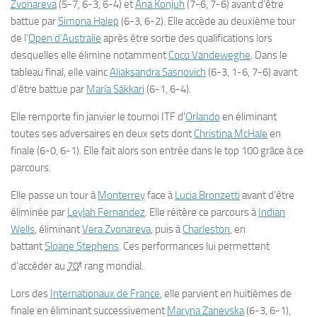
Zvonareva
(5-7, 6-3, 6-4) et
Ana Konjuh
(7-6, 7-6) avant d’être
battue par
Simona Halep
(6-3, 6-2). Elle accède au deuxième tour
de l’
Open d’Australie
après être sortie des qualifications lors
desquelles elle élimine notamment
Coco Vandeweghe
. Dans le
tableau final, elle vainc
Aliaksandra Sasnovich
(6-3, 1-6, 7-6) avant
d’être battue par
María Sákkari
(6-1, 6-4).
Elle remporte fin janvier le tournoi ITF d’
Orlando
en éliminant
toutes ses adversaires en deux sets dont
Christina McHale
en
finale (6-0, 6-1). Elle fait alors son entrée dans le top 100 grâce à ce
parcours.
Elle passe un tour à
Monterrey
face à
Lucia Bronzetti
avant d’être
éliminée par
Leylah Fernandez
. Elle réitère ce parcours à
Indian
Wells
, éliminant
Vera Zvonareva
, puis à
Charleston
, en
battant
Sloane Stephens
. Ces performances lui permettent
e
d’accéder au
70
rang mondial.
Lors des
Internationaux de France
, elle parvient en huitièmes de
finale en éliminant successivement
Maryna Zanevska
(6-3, 6-1),