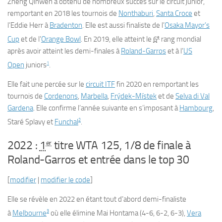
Zheng Qinwen a obtenu de nombreux succès sur le circuit junior,
remportant en 2018 les tournois de
Nonthaburi
,
Santa Croce
et
l’Eddie Herr à
Bradenton
. Elle est aussi finaliste de l’
Osaka Mayor’s
e
Cup
et de l’
Orange Bowl
. En 2019, elle atteint le
6
rang mondial
après avoir atteint les demi-finales à
Roland-Garros
et à l’
US
1
Open
juniors
.
Elle fait une percée sur le
circuit ITF
fin 2020 en remportant les
tournois de
Cordenons
,
Marbella
,
Frýdek-Místek
et de
Selva di Val
Gardena
. Elle confirme l’année suivante en s’imposant à
Hambourg
,
2
Staré Splavy et
Funchal
.
er
2022 :
1
titre WTA 125, 1/8 de finale à
Roland-Garros et entrée dans le top 30
[
modifier
|
modifier le code
]
Elle se révèle en 2022 en étant tout d’abord demi-finaliste
3
à
Melbourne
où elle élimine Mai Hontama (4-6, 6-2, 6-3),
Vera