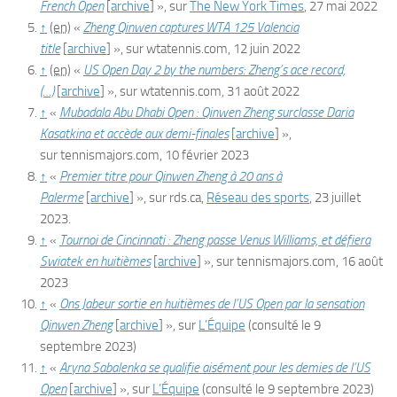
French Open
[
archive
]
», sur
The New York Times
,
27 mai 2022
↑
(en)
«
Zheng Qinwen captures WTA 125 Valencia
title
[
archive
]
», sur
wtatennis.com
,
12 juin 2022
↑
(en)
«
US Open Day 2 by the numbers: Zheng’s ace record,
(…)
[
archive
]
», sur
wtatennis.com
,
31 août 2022
↑
«
Mubadala Abu Dhabi Open : Qinwen Zheng surclasse Daria
Kasatkina et accède aux demi-finales
[
archive
]
»,
sur
tennismajors.com
,
10 février 2023
↑
«
Premier titre pour Qinwen Zheng à 20 ans à
Palerme
[
archive
]
», sur
rds.ca
,
Réseau des sports
,
23 juillet
2023
.
↑
«
Tournoi de Cincinnati : Zheng passe Venus Williams, et défiera
Swiatek en huitièmes
[
archive
]
», sur
tennismajors.com
,
16 août
2023
↑
«
Ons Jabeur sortie en huitièmes de l’US Open par la sensation
Qinwen Zheng
[
archive
]
», sur
L’Équipe
(consulté le
9
septembre 2023
)
↑
«
Aryna Sabalenka se qualifie aisément pour les demies de l’US
Open
[
archive
]
», sur
L’Équipe
(consulté le
9 septembre 2023
)