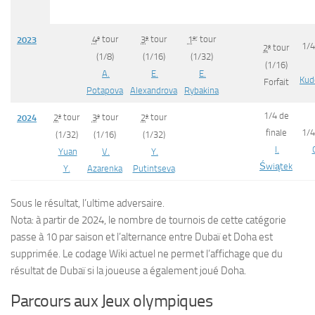
e
e
er
4
tour
3
tour
1
tour
2023
1/4
e
2
tour
(1/8)
(1/16)
(1/32)
(1/16)
A.
E.
E.
Kud
Forfait
Potapova
Alexandrova
Rybakina
1/4 de
e
e
e
2
tour
3
tour
2
tour
2024
finale
1/4
(1/32)
(1/16)
(1/32)
I.
Yuan
V.
Y.
Świątek
Y.
Azarenka
Putintseva
Sous le résultat, l’ultime adversaire.
Nota: à partir de 2024, le nombre de tournois de cette catégorie
passe à 10 par saison et l’alternance entre Dubaï et Doha est
supprimée. Le codage Wiki actuel ne permet l’affichage que du
résultat de Dubaï si la joueuse a également joué Doha.
Parcours aux Jeux olympiques