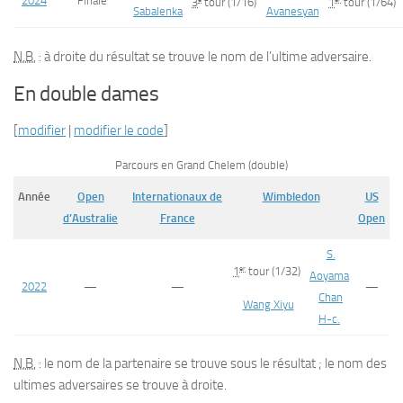
2024
Finale
3
tour
(1/16)
1
tour
(1/64)
Sabalenka
Avanesyan
N.B.
: à droite du résultat se trouve le nom de l’ultime adversaire.
En double dames
[
modifier
|
modifier le code
]
Parcours en Grand Chelem (double)
Année
Open
Internationaux de
Wimbledon
US
d’Australie
France
Open
S.
er
1
tour
(1/32)
Aoyama
2022
—
—
—
Chan
Wang Xiyu
H-c.
N.B.
: le nom de la partenaire se trouve sous le résultat ; le nom des
ultimes adversaires se trouve à droite.