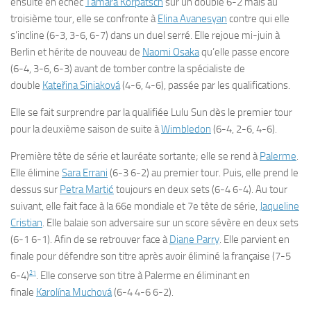
ensuite en échec
Tamara Korpatsch
sur un double 6-2 mais au
troisième tour, elle se confronte à
Elina Avanesyan
contre qui elle
s’incline (6-3, 3-6, 6-7) dans un duel serré. Elle rejoue mi-juin à
Berlin et hérite de nouveau de
Naomi Osaka
qu’elle passe encore
(6-4, 3-6, 6-3) avant de tomber contre la spécialiste de
double
Kateřina Siniaková
(4-6, 4-6), passée par les qualifications.
Elle se fait surprendre par la qualifiée Lulu Sun dès le premier tour
pour la deuxième saison de suite à
Wimbledon
(6-4, 2-6, 4-6).
Première tête de série et lauréate sortante; elle se rend à
Palerme
.
Elle élimine
Sara Errani
(6-3 6-2) au premier tour. Puis, elle prend le
dessus sur
Petra Martić
toujours en deux sets (6-4 6-4). Au tour
suivant, elle fait face à la 66e mondiale et 7e tête de série,
Jaqueline
Cristian
. Elle balaie son adversaire sur un score sévère en deux sets
(6-1 6-1). Afin de se retrouver face à
Diane Parry
. Elle parvient en
finale pour défendre son titre après avoir éliminé la française (7-5
21
6-4)
. Elle conserve son titre à Palerme en éliminant en
finale
Karolína Muchová
(6-4 4-6 6-2).