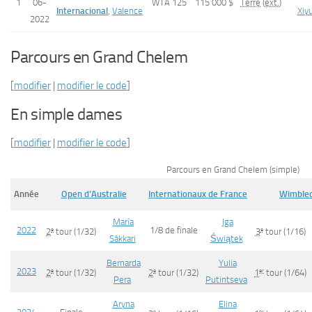
1
06-
WTA 125
115 000 $
Terre
(
ext.
)
Internacional
,
Valence
Xiy
2022
Parcours en Grand Chelem
[
modifier
|
modifier le code
]
En simple dames
[
modifier
|
modifier le code
]
Parcours en Grand Chelem (simple)
Année
Open d’Australie
Internationaux de France
Wimble
María
Iga
2022
1/8 de finale
e
e
2
tour
(1/32)
3
tour
(1/16)
Sákkari
Świątek
Bernarda
Yulia
2023
e
e
er
2
tour
(1/32)
2
tour
(1/32)
1
tour
(1/64)
Pera
Putintseva
Aryna
Elina
e
er