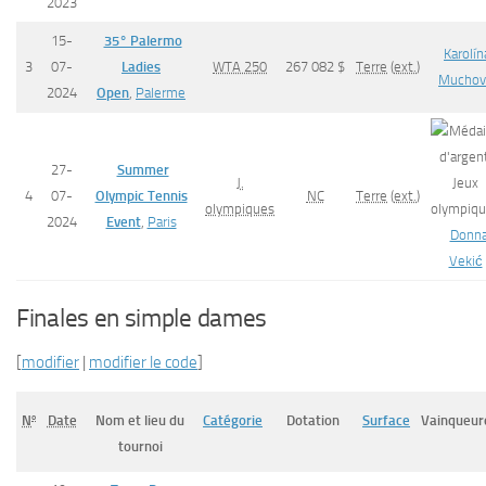
2023
15-
35° Palermo
Karolín
3
07-
Ladies
WTA 250
267 082 $
Terre
(
ext.
)
Muchov
2024
Open
,
Palerme
27-
Summer
J.
4
07-
Olympic Tennis
NC
Terre
(
ext.
)
olympiques
2024
Event
,
Paris
Donn
Vekić
Finales en simple dames
[
modifier
|
modifier le code
]
o
Date
Nom et lieu du
Catégorie
Dotation
Surface
Vainqueur
N
tournoi