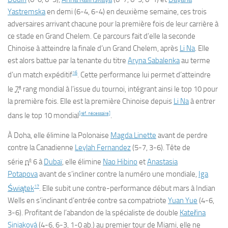
Yastremska
en demi (6-4, 6-4) en deuxième semaine, ces trois
adversaires arrivant chacune pour la première fois de leur carrière à
ce stade en Grand Chelem. Ce parcours fait d’elle la seconde
Chinoise à atteindre la finale d’un Grand Chelem, après
Li Na
. Elle
est alors battue par la tenante du titre
Aryna Sabalenka
au terme
16
d’un match expéditif
. Cette performance lui permet d’atteindre
e
le
7
rang mondial à l’issue du tournoi, intégrant ainsi le top 10 pour
la première fois.
Elle est la première Chinoise depuis
Li Na
à entrer
[réf. nécessaire]
dans le top 10 mondial
.
À Doha, elle élimine la Polonaise
Magda Linette
avant de perdre
contre la Canadienne
Leylah Fernandez
(5-7, 3-6). Tête de
o
série
n
6 à
Dubaï
, elle élimine
Nao Hibino
et
Anastasia
Potapova
avant de s’incliner contre la numéro une mondiale,
Iga
17
Świątek
. Elle subit une contre-performance début mars à Indian
Wells en s’inclinant d’entrée contre sa compatriote
Yuan Yue
(4-6,
3-6). Profitant de l’abandon de la spécialiste de double
Kateřina
Siniaková
(4-6, 6-3, 1-0 ab.) au premier tour de Miami, elle ne