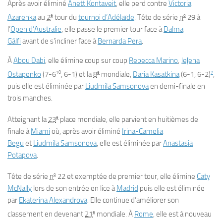
Après avoir éliminé
Anett Kontaveit
, elle perd contre
Victoria
e
o
Azarenka
au
2
tour du
tournoi d’Adélaïde
. Tête de série
n
29 à
l’
Open d’Australie
, elle passe le premier tour face à
Dalma
Gálfi
avant de s’incliner face à
Bernarda Pera
.
À
Abou Dabi
, elle élimine coup sur coup
Rebecca Marino
,
Jeļena
10
e
7
Ostapenko
(7-6
, 6-1) et la
8
mondiale,
Daria Kasatkina
(6-1, 6-2)
,
puis elle est éliminée par
Liudmila Samsonova
en demi-finale en
trois manches.
e
Atteignant la
23
place mondiale, elle parvient en huitièmes de
finale à
Miami
où, après avoir éliminé
Irina-Camelia
Begu
et
Liudmila Samsonova
, elle est éliminée par
Anastasia
Potapova
.
o
Tête de série
n
22 et exemptée de premier tour, elle élimine
Caty
McNally
lors de son entrée en lice à
Madrid
puis elle est éliminée
par
Ekaterina Alexandrova
. Elle continue d’améliorer son
e
classement en devenant
21
mondiale. À
Rome
, elle est à nouveau