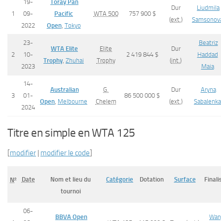
19-
Toray Pan
Dur
Liudmila
1
09-
Pacific
WTA 500
757 900 $
(
ext.
)
Samsonov
2022
Open
,
Tokyo
23-
Beatriz
WTA Elite
Elite
Dur
2
10-
2 419 844 $
Haddad
Trophy
,
Zhuhai
Trophy
(
int.
)
2023
Maia
14-
Australian
G.
Dur
Aryna
3
01-
86 500 000 $
Open
,
Melbourne
Chelem
(
ext.
)
Sabalenka
2024
Titre en simple en WTA 125
[
modifier
|
modifier le code
]
o
Date
Nom et lieu du
Catégorie
Dotation
Surface
Finali
N
tournoi
06-
BBVA Open
Wan