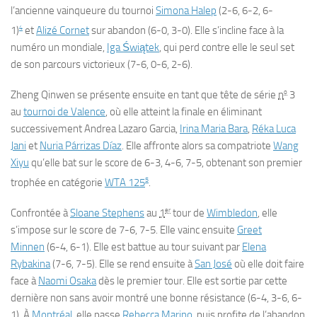
l’ancienne vainqueure du tournoi
Simona Halep
(2-6, 6-2, 6-
4
1)
et
Alizé Cornet
sur abandon (6-0, 3-0). Elle s’incline face à la
numéro un mondiale,
Iga Świątek
, qui perd contre elle le seul set
de son parcours victorieux (7-6, 0-6, 2-6).
o
Zheng Qinwen se présente ensuite en tant que tête de série
n
3
au
tournoi de Valence
, où elle atteint la finale en éliminant
successivement Andrea Lazaro Garcia,
Irina Maria Bara
,
Réka Luca
Jani
et
Nuria Párrizas Díaz
. Elle affronte alors sa compatriote
Wang
Xiyu
qu’elle bat sur le score de 6-3, 4-6, 7-5, obtenant son premier
5
trophée en catégorie
WTA 125
.
er
Confrontée à
Sloane Stephens
au
1
tour de
Wimbledon
, elle
s’impose sur le score de 7-6, 7-5. Elle vainc ensuite
Greet
Minnen
(6-4, 6-1). Elle est battue au tour suivant par
Elena
Rybakina
(7-6, 7-5). Elle se rend ensuite à
San José
où elle doit faire
face à
Naomi Osaka
dès le premier tour. Elle est sortie par cette
dernière non sans avoir montré une bonne résistance (6-4, 3-6, 6-
1). À
Montréal
, elle passe
Rebecca Marino
, puis profite de l’abandon