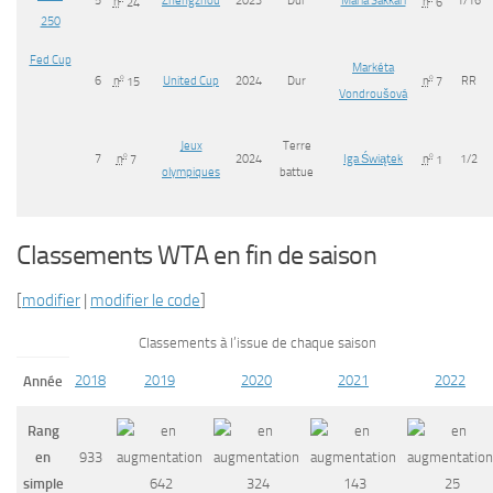
n
24
n
6
250
Fed Cup
Markéta
6
o
United Cup
2024
Dur
o
RR
n
15
n
7
Vondroušová
Jeux
Terre
7
o
2024
Iga Świątek
o
1/2
n
7
n
1
olympiques
battue
Classements WTA en fin de saison
[
modifier
|
modifier le code
]
Classements à l’issue de chaque saison
2018
2019
2020
2021
2022
Année
Rang
en
933
simple
642
324
143
25