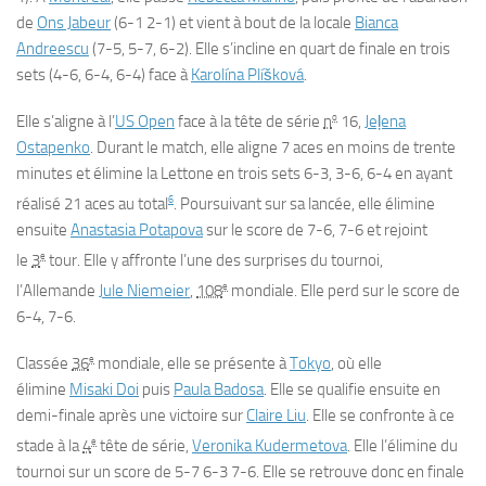
de
Ons Jabeur
(6-1 2-1) et vient à bout de la locale
Bianca
Andreescu
(7-5, 5-7, 6-2). Elle s’incline en quart de finale en trois
sets (4-6, 6-4, 6-4) face à
Karolína Plíšková
.
o
Elle s’aligne à l’
US Open
face à la tête de série
n
16,
Jeļena
Ostapenko
. Durant le match, elle aligne 7 aces en moins de trente
minutes et élimine la Lettone en trois sets 6-3, 3-6, 6-4 en ayant
6
réalisé 21 aces au total
. Poursuivant sur sa lancée, elle élimine
ensuite
Anastasia Potapova
sur le score de 7-6, 7-6 et rejoint
e
le
3
tour. Elle y affronte l’une des surprises du tournoi,
e
l’Allemande
Jule Niemeier
,
108
mondiale. Elle perd sur le score de
6-4, 7-6.
e
Classée
36
mondiale, elle se présente à
Tokyo
, où elle
élimine
Misaki Doi
puis
Paula Badosa
. Elle se qualifie ensuite en
demi-finale après une victoire sur
Claire Liu
. Elle se confronte à ce
e
stade à la
4
tête de série,
Veronika Kudermetova
. Elle l’élimine du
tournoi sur un score de 5-7 6-3 7-6. Elle se retrouve donc en finale