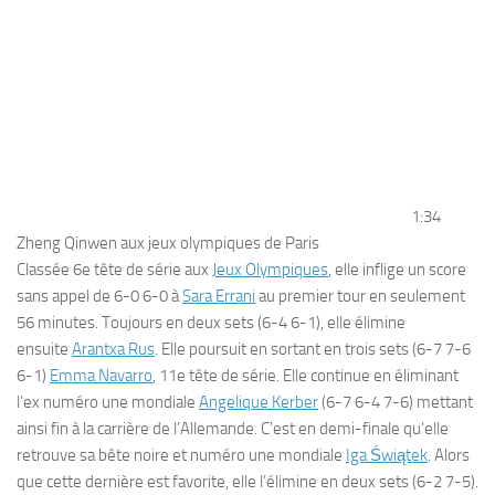
Durée
:
1 minute
et
34 secondes
1:34
Zheng Qinwen aux jeux olympiques de Paris
Classée 6e tête de série aux
Jeux Olympiques
, elle inflige un score
sans appel de 6-0 6-0 à
Sara Errani
au premier tour en seulement
56 minutes. Toujours en deux sets (6-4 6-1), elle élimine
ensuite
Arantxa Rus
. Elle poursuit en sortant en trois sets (6-7 7-6
6-1)
Emma Navarro
, 11e tête de série. Elle continue en éliminant
l’ex numéro une mondiale
Angelique Kerber
(6-7 6-4 7-6) mettant
ainsi fin à la carrière de l’Allemande. C’est en demi-finale qu’elle
retrouve sa bête noire et numéro une mondiale
Iga Świątek
. Alors
que cette dernière est favorite, elle l’élimine en deux sets (6-2 7-5).