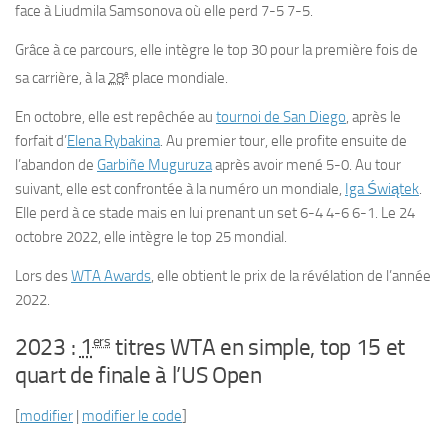
face à Liudmila Samsonova où elle perd 7-5 7-5.
Grâce à ce parcours, elle intègre le top 30 pour la première fois de
e
sa carrière, à la
28
place mondiale.
En octobre, elle est repêchée au
tournoi de San Diego
, après le
forfait d’
Elena Rybakina
. Au premier tour, elle profite ensuite de
l’abandon de
Garbiñe Muguruza
après avoir mené 5-0. Au tour
suivant, elle est confrontée à la numéro un mondiale,
Iga Świątek
.
Elle perd à ce stade mais en lui prenant un set 6-4 4-6 6-1. Le 24
octobre 2022, elle intègre le top 25 mondial.
Lors des
WTA Awards
, elle obtient le prix de la révélation de l’année
2022.
ers
2023 :
1
titres WTA en simple, top 15 et
quart de finale à l’US Open
[
modifier
|
modifier le code
]