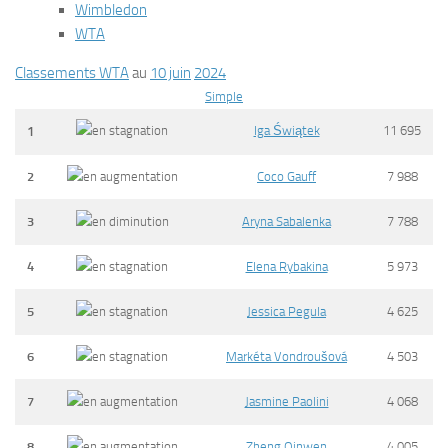
Wimbledon
WTA
Classements WTA
au
10 juin
2024
Simple
Iga Świątek
11 695
1
2
Coco Gauff
7 988
3
Aryna Sabalenka
7 788
4
Elena Rybakina
5 973
5
Jessica Pegula
4 625
6
Markéta Vondroušová
4 503
7
Jasmine Paolini
4 068
8
Zheng Qinwen
4 005