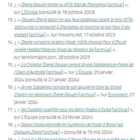
↑
«
Zheng Qinwen titrée au WTA 500 de Zhengzhou
[
archive
]
»,
sur
L’Équipe
(consulté le
18 octobre 2023
)
↑
«
Qinwen Zheng place l’or aux Jeux asiatiques avant le titre WTA-
500 qu’elle a remporté à Zhengzhou et exprime sa joie face à ses
exploits
[
archive
]
», sur
moyens.net
,
17 octobre 2023
↑
«
Zheng remporte la demi-finale 100% chinoise face à Zhu et
rejoint Haddad Maia en finale du Masters bis
[
archive
]
»,
sur
tennismajors.com
,
28 octobre 2023
↑
«
La Chinoise Zheng Qinwen rejoint Aryna Sabalenka en finale de
l’Open d’Australie
[
archive
]
», sur
L’Équipe
,
25 janvier
2024
(consulté le
27 janvier 2024
)
↑
«
Aryna Sabalenka remporte son deuxième titre du Grand
Chelem en dominant Zheng Qinwen
[
archive
]
», sur
Eurosport
,
27
janvier 2024
↑
«
Iga Swiatek qualifiée pour les demi-finales à Dubaï
[
archive
]
»,
sur
L’Équipe
(consulté le
23 février 2024
)
↑
«
Naomi Osaka éliminée en huitièmes de finale à Rome par
Quinwen Zheng
[
archive
]
»
(consulté le
15 mai 2024
)
↑
«
Coco Gauff s’en sort face à Zheng Qinwen et se qualifie pour les