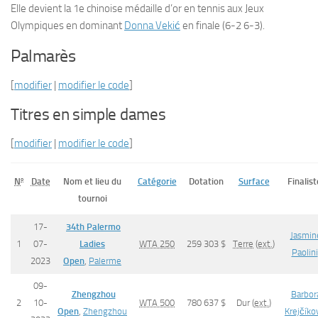
Elle devient la 1e chinoise médaille d’or en tennis aux Jeux
Olympiques en dominant
Donna Vekić
en finale (6-2 6-3).
Palmarès
[
modifier
|
modifier le code
]
Titres en simple dames
[
modifier
|
modifier le code
]
o
Date
Nom et lieu du
Catégorie
Dotation
Surface
Finalist
N
tournoi
17-
34th Palermo
Jasmin
1
07-
Ladies
WTA 250
259 303 $
Terre
(
ext.
)
Paolini
2023
Open
,
Palerme
09-
Zhengzhou
Barbor
2
10-
WTA 500
780 637 $
Dur (
ext.
)
Open
,
Zhengzhou
Krejčíko