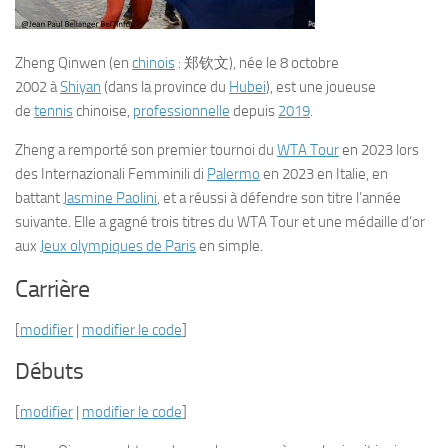
Zheng Qinwen
(en
chinois
:
郑钦文
), née le
8 octobre
2002
à
Shiyan
(dans la province du
Hubei
), est une joueuse
de
tennis
chinoise,
professionnelle
depuis
2019
.
Zheng a remporté son premier tournoi du
WTA Tour
en 2023 lors
des Internazionali Femminili di
Palermo
en 2023 en Italie, en
battant
Jasmine Paolini
, et a réussi à défendre son titre l’année
suivante. Elle a gagné trois titres du WTA Tour et une médaille d’or
aux
Jeux olympiques de Paris
en simple.
Carrière
[
modifier
|
modifier le code
]
Débuts
[
modifier
|
modifier le code
]