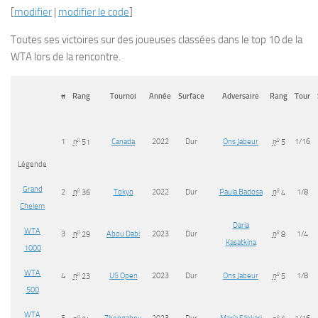
[
modifier
|
modifier le code
]
Toutes ses victoires sur des joueuses classées dans le top 10 de la
WTA lors de la rencontre.
#
Rang
Tournoi
Année
Surface
Adversaire
Rang
Tour
1
o
Canada
2022
Dur
Ons Jabeur
o
1/16
n
51
n
5
Légende
Grand
2
o
Tokyo
2022
Dur
Paula Badosa
o
1/8
n
36
n
4
Chelem
Daria
WTA
3
o
Abou Dabi
2023
Dur
o
1/4
n
29
n
8
Kasatkina
1000
WTA
4
o
US Open
2023
Dur
Ons Jabeur
o
1/8
n
23
n
5
500
WTA
5
Zhengzhou
2023
Dur
María Sákkari
1/16
o
o