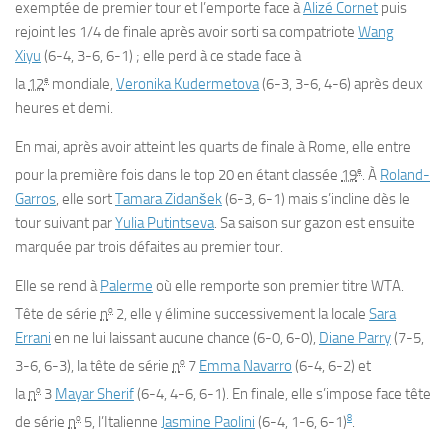
exemptée de premier tour et l’emporte face à
Alizé Cornet
puis
rejoint les 1/4 de finale après avoir sorti sa compatriote
Wang
Xiyu
(6-4, 3-6, 6-1) ; elle perd à ce stade face à
e
la
12
mondiale,
Veronika Kudermetova
(6-3, 3-6, 4-6) après deux
heures et demi.
En mai, après avoir atteint les quarts de finale à Rome, elle entre
e
pour la première fois dans le top 20 en étant classée
19
. À
Roland-
Garros
, elle sort
Tamara Zidanšek
(6-3, 6-1) mais s’incline dès le
tour suivant par
Yulia Putintseva
. Sa saison sur gazon est ensuite
marquée par trois défaites au premier tour.
Elle se rend à
Palerme
où elle remporte son premier titre WTA.
o
Tête de série
n
2, elle y élimine successivement la locale
Sara
Errani
en ne lui laissant aucune chance (6-0, 6-0),
Diane Parry
(7-5,
o
3-6, 6-3), la tête de série
n
7
Emma Navarro
(6-4, 6-2) et
o
la
n
3
Mayar Sherif
(6-4, 4-6, 6-1). En finale, elle s’impose face tête
o
8
de série
n
5, l’Italienne
Jasmine Paolini
(6-4, 1-6, 6-1)
.