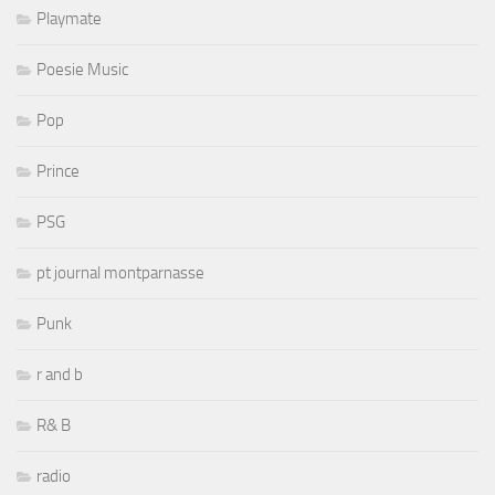
Playmate
Poesie Music
Pop
Prince
PSG
pt journal montparnasse
Punk
r and b
R& B
radio