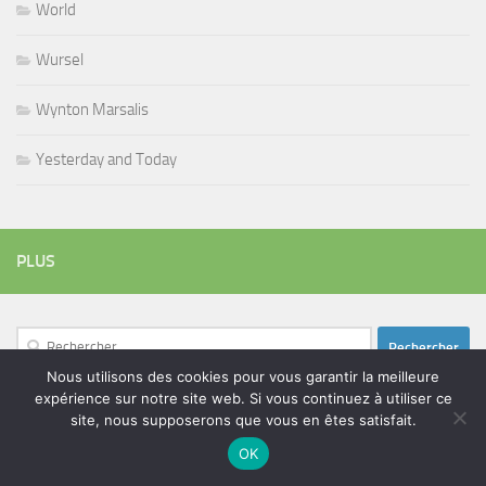
World
Wursel
Wynton Marsalis
Yesterday and Today
PLUS
Rechercher :
Nous utilisons des cookies pour vous garantir la meilleure
expérience sur notre site web. Si vous continuez à utiliser ce
site, nous supposerons que vous en êtes satisfait.
ÉTIQUETTES
OK
blues
batteur
adam bomb
beatles
amar sundy
blues rock