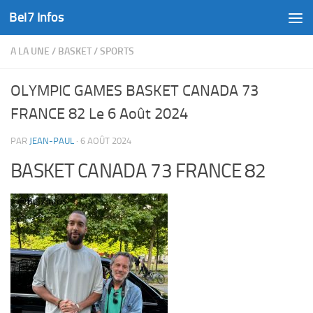
Bel7 Infos
Skip to content
A LA UNE
/
BASKET
/
SPORTS
OLYMPIC GAMES BASKET CANADA 73
FRANCE 82 Le 6 Août 2024
PAR
JEAN-PAUL
·
6 AOÛT 2024
BASKET CANADA 73 FRANCE 82