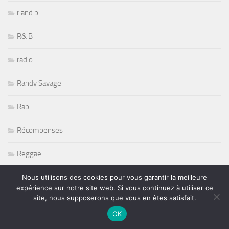
r and b
R& B
radio
Randy Savage
Rap
Récompenses
Reggae
Reportages
Nous utilisons des cookies pour vous garantir la meilleure
expérience sur notre site web. Si vous continuez à utiliser ce
site, nous supposerons que vous en êtes satisfait.
Restaurant
OK
Rétromobile 2011