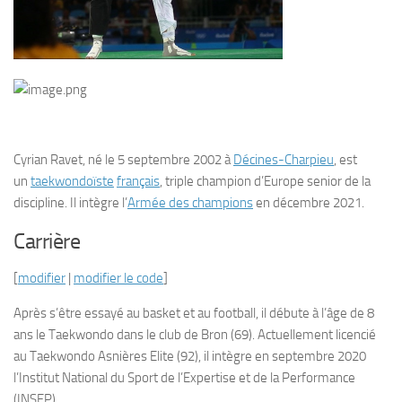
Cyrian Ravet
, né le 5 septembre 2002 à
Décines-Charpieu
, est
un
taekwondoïste
français
, triple champion d’Europe senior de la
discipline. Il intègre l’
Armée des champions
en décembre 2021.
Carrière
[
modifier
|
modifier le code
]
Après s’être essayé au basket et au football, il débute à l’âge de 8
ans le Taekwondo dans le club de Bron (69). Actuellement licencié
au Taekwondo Asnières Elite (92), il intègre en septembre 2020
l’Institut National du Sport de l’Expertise et de la Performance
(INSEP).