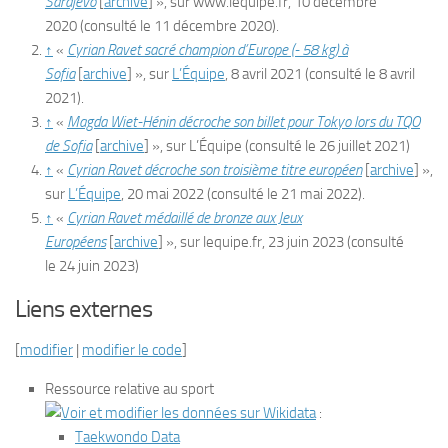
Sarajevo
[
archive
]
», sur
www.lequipe.fr
,
10 décembre
2020
(consulté le
11 décembre 2020
)
.
↑
«
Cyrian Ravet sacré champion d’Europe (- 58 kg) à
Sofia
[
archive
]
», sur
L’Équipe
,
8 avril 2021
(consulté le
8 avril
2021
)
.
↑
«
Magda Wiet-Hénin décroche son billet pour Tokyo lors du TQO
de Sofia
[
archive
]
», sur
L’Équipe
(consulté le
26 juillet 2021
)
↑
«
Cyrian Ravet décroche son troisième titre européen
[
archive
]
»,
sur
L’Équipe
,
20 mai 2022
(consulté le
21 mai 2022
)
.
↑
«
Cyrian Ravet médaillé de bronze aux Jeux
Européens
[
archive
]
», sur
lequipe.fr
,
23 juin 2023
(consulté
le
24 juin 2023
)
Liens externes
[
modifier
|
modifier le code
]
Ressource relative au sport
:
Taekwondo Data