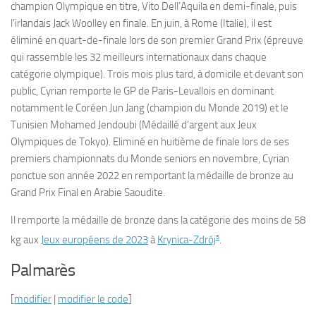
champion Olympique en titre, Vito Dell’Aquila en demi-finale, puis
l’irlandais Jack Woolley en finale. En juin, à Rome (Italie), il est
éliminé en quart-de-finale lors de son premier Grand Prix (épreuve
qui rassemble les 32 meilleurs internationaux dans chaque
catégorie olympique). Trois mois plus tard, à domicile et devant son
public, Cyrian remporte le GP de Paris-Levallois en dominant
notamment le Coréen Jun Jang (champion du Monde 2019) et le
Tunisien Mohamed Jendoubi (Médaillé d’argent aux Jeux
Olympiques de Tokyo). Eliminé en huitième de finale lors de ses
premiers championnats du Monde seniors en novembre, Cyrian
ponctue son année 2022 en remportant la médaille de bronze au
Grand Prix Final en Arabie Saoudite.
Il remporte la médaille de bronze dans la catégorie des moins de 58
5
kg aux
Jeux européens de 2023
à
Krynica-Zdrój
.
Palmarès
[
modifier
|
modifier le code
]