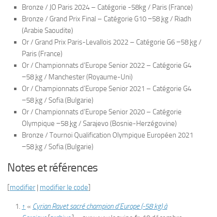
Bronze / JO Paris 2024 – Catégorie -58kg / Paris (France)
Bronze / Grand Prix Final – Catégorie G10 −58
kg
/ Riadh
(Arabie Saoudite)
Or / Grand Prix Paris-Levallois 2022 – Catégorie G6 −58
kg
/
Paris (France)
Or / Championnats d’Europe Senior 2022 – Catégorie G4
−58
kg
/ Manchester (Royaume-Uni)
Or / Championnats d’Europe Senior 2021 – Catégorie G4
−58
kg
/ Sofia (Bulgarie)
Or / Championnats d’Europe Senior 2020 – Catégorie
Olympique −58
kg
/ Sarajevo (Bosnie-Herzégovine)
Bronze / Tournoi Qualification Olympique Européen 2021
−58
kg
/ Sofia (Bulgarie)
Notes et références
[
modifier
|
modifier le code
]
↑
«
Cyrian Ravet sacré champion d’Europe (-58 kg) à