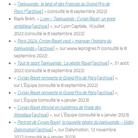
«
Taekwondo : le best of des Français au Grand Prix de
Paris !!
[
archive
]
»
(consulté le
8 septembre 2022
)
Razik
Brikh
, «
Lyon – Taekwondo : Cyrian Ravet, un gone
ambitieux
[
archive
]
», sur
Lyon Capitale
,
10 juillet
2022
(consulté le
8 septembre 2022
)
«
Paris 2024. Cyrian Ravet veut « marquer l’histoire du
taekwondo »
[
archive
]
», sur
www.leprogres.fr
(consulté le
8
septembre 2022
)
«
Tout le sport Taekwendo : La pépite Ravet
[
archive
]
»,
31 août
2022
(consulté le
8 septembre 2022
)
«
Cyrian Ravet remporte le Grand Prix de Paris
[
archive
]
»,
sur
L’Équipe
(consulté le
8 septembre 2022
)
«
Cyrian Ravet remporte le Grand Prix de Paris
[
archive
]
»,
sur
L’Équipe
(consulté le
4 janvier 2023
)
«
Cyrian Ravet éliminé en huitièmes de finale des
Mondiaux
[
archive
]
», sur
L’Équipe
(consulté le
4 janvier 2023
)
«
Portrait de Cyrian Ravet, la nouvelle pépite du taekwondo – Vidéo
Dailymotion
[
archive
]
», sur
Dailymotion
,
12 novembre
2022
(consulté le
4 janvier 2023
)