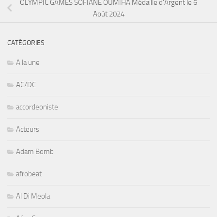
OLYMPIC GAMES SOFIANE OUMIHA Médaille d’Argent le 6
Août 2024
CATÉGORIES
A la une
AC/DC
accordeoniste
Acteurs
Adam Bomb
afrobeat
Al Di Meola