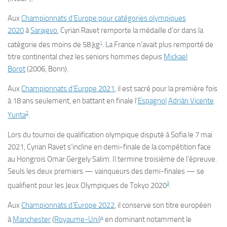
Aux
Championnats d’Europe pour catégories olympiques
2020
à
Sarajevo
, Cyrian Ravet remporte la médaille d’or dans la
1
catégorie des moins de 58
kg
. La France n’avait plus remporté de
titre continental chez les seniors hommes depuis
Mickael
Borot
(2006, Bonn).
Aux
Championnats d’Europe 2021
, il est sacré pour la première fois
à 18 ans seulement, en battant en finale l’
Espagnol
Adrián Vicente
2
Yunta
.
Lors du tournoi de qualification olympique disputé à Sofia le 7 mai
2021, Cyrian Ravet s’incline en demi-finale de la compétition face
au Hongrois Omar Gergely Salim. Il termine troisième de l’épreuve.
Seuls les deux premiers — vainqueurs des demi-finales — se
3
qualifient pour les Jeux Olympiques de Tokyo 2020
.
Aux
Championnats d’Europe 2022
, il conserve son titre européen
4
à
Manchester
(
Royaume-Uni
)
en dominant notamment le