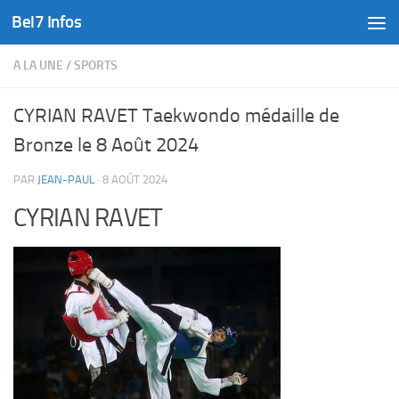
Bel7 Infos
Skip to content
A LA UNE
/
SPORTS
CYRIAN RAVET Taekwondo médaille de
Bronze le 8 Août 2024
PAR
JEAN-PAUL
·
8 AOÛT 2024
CYRIAN RAVET