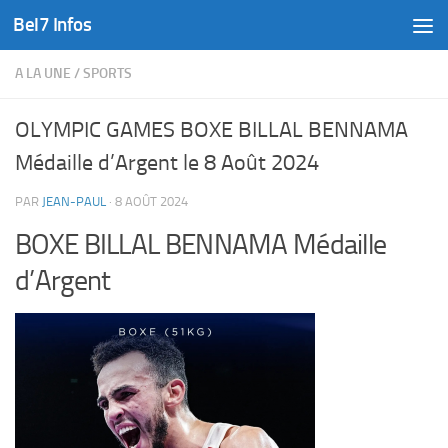
Bel7 Infos
Skip to content
A LA UNE
/
SPORTS
OLYMPIC GAMES BOXE BILLAL BENNAMA
Médaille d’Argent le 8 Août 2024
PAR
JEAN-PAUL
·
8 AOÛT 2024
BOXE BILLAL BENNAMA Médaille
d’Argent