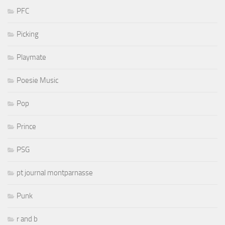
PFC
Picking
Playmate
Poesie Music
Pop
Prince
PSG
pt journal montparnasse
Punk
r and b