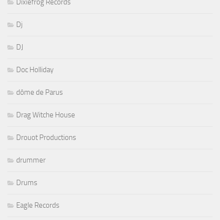
Dixiefrog Records
Dj
DJ
Doc Holliday
dôme de Parus
Drag Witche House
Drouot Productions
drummer
Drums
Eagle Records