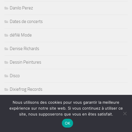
Danilo Perez
Dates de concerts
défilé Mode
Denise Richards
Dessin Peintures
Disco
Dixiefrog Records
Nous utilisons des cookies pour vous garantir la meilleure
Dj
expérience sur notre site web. Si vous continuez à utiliser ce
site, nous supposerons que vous en êtes satisfait.
DJ
OK
Doc Holliday