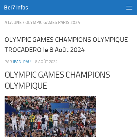
Bel7 Infos
Skip to content
A LA UNE
/
OLYMPIC GAMES PARIS 2024
OLYMPIC GAMES CHAMPIONS OLYMPIQUE
TROCADERO le 8 Août 2024
PAR
JEAN-PAUL
·
8 AOÛT 2024
OLYMPIC GAMES CHAMPIONS
OLYMPIQUE