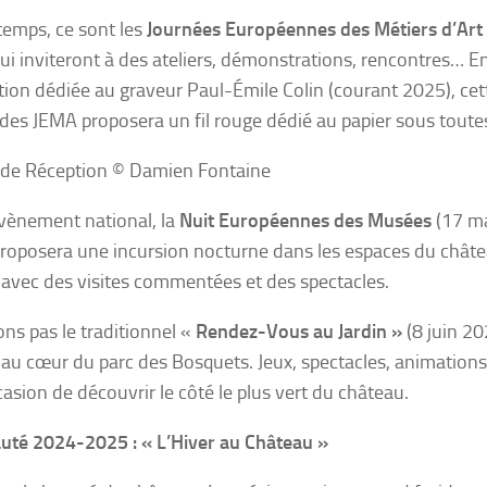
temps, ce sont les
Journées Européennes des Métiers d’Art
ui inviteront à des ateliers, démonstrations, rencontres… E
ition dédiée au graveur Paul-Émile Colin (courant 2025), cet
 des JEMA proposera un fil rouge dédié au papier sous toute
nde Réception © Damien Fontaine
vènement national, la
Nuit Européennes des Musées
(17 m
roposera une incursion nocturne dans les espaces du châte
avec des visites commentées et des spectacles.
ons pas le traditionnel «
Rendez-Vous au Jardin »
(8 juin 2
l au cœur du parc des Bosquets. Jeux, spectacles, animations, 
asion de découvrir le côté le plus vert du château.
té 2024-2025 : « L’Hiver au Château »