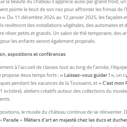
ue la beauté du château s’apprécie aussi par grand froid, u
nt pointe le bout de son nez pour affronter les frimas de l’
u »
. Du 11 décembre 2024 au 12 janvier 2025, les façades et
és revêtiront des installations végétales, des automates et 
ire rêver petits et grands. Un salon de thé temporaire, des a
s pour les enfants seront également proposés.
on, expositions et conférences
lement à l’accueil de classes tout au long de l’année, l’équi
 propose deux temps forts :
« Laissez-vous guider ! »
, un c
ques pendant les vacances de la Toussaint, et
« C’est mon 
1 octobre), ateliers créatifs autour des collections du musée
ents.
positions, le musée du château continue de se réinventer. Débu
« Parade – Métiers d’art en majesté chez les ducs et duche