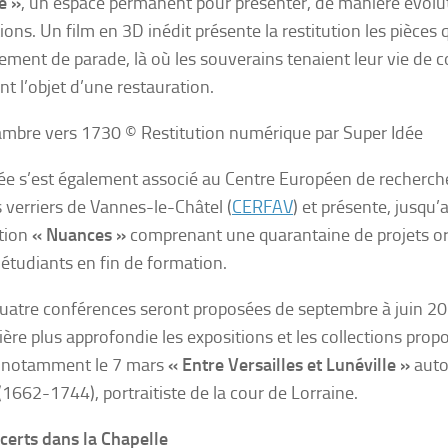
e »
, un espace permanent pour présenter, de manière évolut
ions. Un film en 3D inédit présente la restitution les pièces
tement de parade, là où les souverains tenaient leur vie de co
nt l’objet d’une restauration.
mbre vers 1730 © Restitution numérique par Super Idée
e s’est également associé au Centre Européen de recherch
s verriers de Vannes-le-Châtel (
CERFAV
) et présente, jusqu’
ition
« Nuances »
comprenant une quarantaine de projets or
 étudiants en fin de formation.
quatre conférences seront proposées de septembre à juin 20
ère plus approfondie les expositions et les collections propo
 notamment le 7 mars
« Entre Versailles et Lunéville »
auto
(1662-1744), portraitiste de la cour de Lorraine.
certs dans la Chapelle