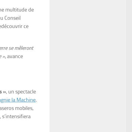
Une multitude de
du Conseil
edécouvrir ce
verre se mêleront
 »,
avance
s »
, un spectacle
gnie la Machine
.
raseros mobiles,
 s’intensifiera