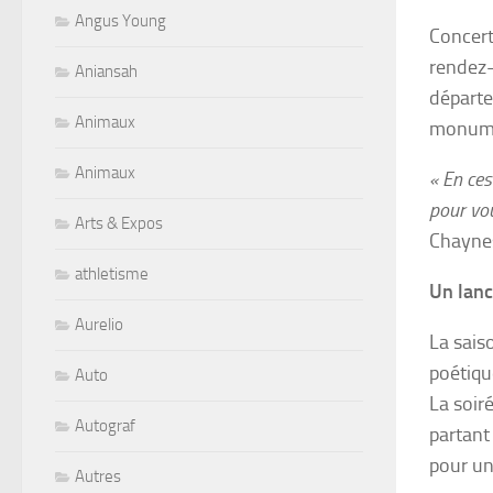
Angus Young
Concert
rendez-
Aniansah
départe
Animaux
monume
Animaux
« En ces
pour vou
Arts & Expos
Chaynes
athletisme
Un lanc
Aurelio
La sais
poétiqu
Auto
La soir
Autograf
partant 
pour un 
Autres