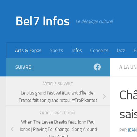
Skip to content
Bel7 Infos
Le décalage culturel
Arts & Expos
Sports
Infos
Concerts
Jazz
B
SUIVRE :
A LA UN
ARTICLE SUIVANT
Châ
Le plus grand festival étudiant d’Île-de-
France fait son grand retour #TroPikantes
sai
ARTICLE PRÉCÉDENT
When The Levee Breaks feat. John Paul
Jones | Playing For Change | Song Around
PAR
JEAN
The World