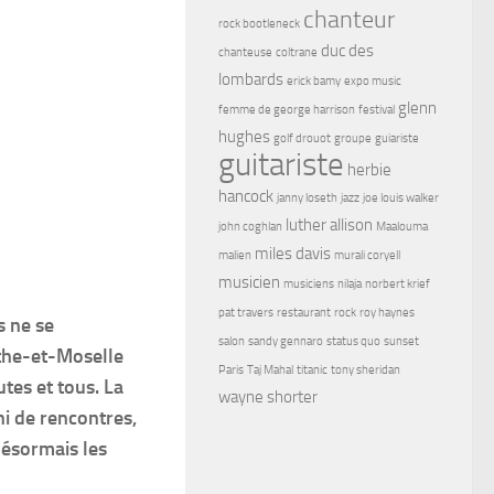
chanteur
rock bootleneck
duc des
chanteuse
coltrane
lombards
erick bamy
expo music
glenn
femme de george harrison
festival
hughes
golf drouot
groupe
guiariste
guitariste
herbie
hancock
janny loseth
jazz
joe louis walker
luther allison
john coghlan
Maalouma
miles davis
malien
murali coryell
musicien
musiciens
nilaja
norbert krief
pat travers
restaurant
rock
roy haynes
s ne se
salon
sandy gennaro
status quo
sunset
the-et-Moselle
Paris
Taj Mahal
titanic
tony sheridan
utes et tous. La
wayne shorter
i de rencontres,
désormais les