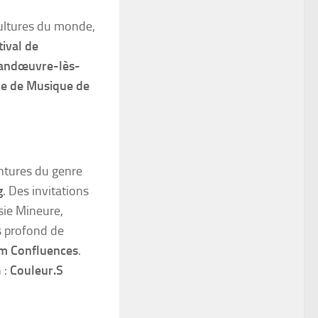
 cultures du monde,
tival de
Vandœuvre-lès-
ne de Musique de
intures du genre
g
. Des invitations
sie Mineure,
es profond de
m Confluences
.
 :
Couleur.S