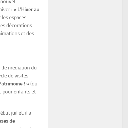
n nouvel
hiver :
« L’Hiver au
 les espaces
des décorations
nimations et des
pe de médiation du
ycle de visites
Patrimoine ! »
(du
, pour enfants et
t juillet, il a
sses de