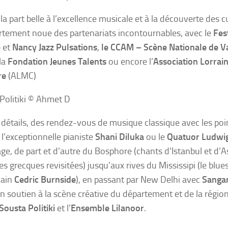
 la part belle à l’excellence musicale et à la découverte des
rtement noue des partenariats incontournables, avec le
Fes
e
et
Nancy Jazz Pulsations
,
le CCAM – Scène Nationale de 
 la
Fondation Jeunes Talents
ou encore l’
Association Lorrai
re
(ALMC)
Politiki © Ahmet D
 détails, des rendez-vous de musique classique avec les po
’exceptionnelle pianiste
Shani Diluka
ou le
Quatuor Ludwi
ge, de part et d’autre du Bosphore (chants d’Istanbul et d’A
s grecques revisitées) jusqu’aux rives du Mississipi (le blu
cain
Cedric Burnside
), en passant par New Delhi avec
Sanga
un soutien à la scène créative du département et de la région
Sousta Politiki
et l’
Ensemble Lilanoor
.