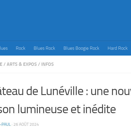
lues
Rock
Blues Rock
Blues Boogie Rock
Hard Rock
E
/
ARTS & EXPOS
/
INFOS
teau de Lunéville : une nou
son lumineuse et inédite
-PAUL
·
26 AOÛT 2024