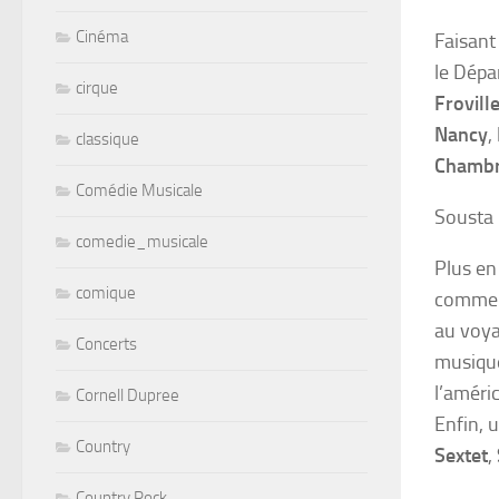
Cinéma
Faisant
le Dépa
cirque
Frovill
Nancy
,
classique
Chamb
Comédie Musicale
Sousta 
comedie_musicale
Plus en
comique
comme l
au voya
Concerts
musique
l’améri
Cornell Dupree
Enfin, 
Country
Sextet
,
Country Rock