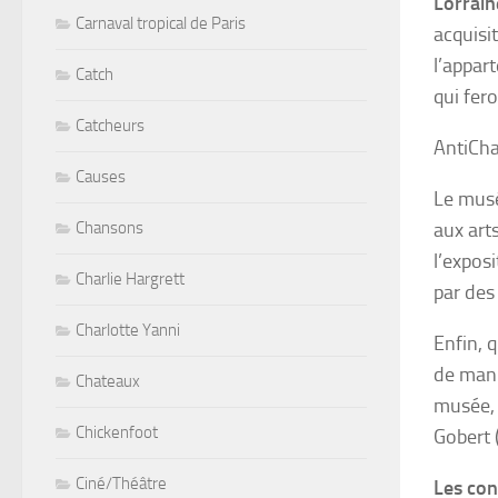
Lorrain
Carnaval tropical de Paris
acquisit
l’appar
Catch
qui fero
Catcheurs
AntiCha
Causes
Le musé
aux art
Chansons
l’expos
Charlie Hargrett
par des
Charlotte Yanni
Enfin, 
de mani
Chateaux
musée,
Chickenfoot
Gobert 
Ciné/Théâtre
Les con