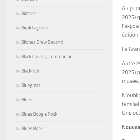
Au prin
Biathon
2025) q
l’expos
Bireli Lagrene
édition
Bitches Brew Beyond
La Gra
Black Country Communion
Autre é
Blackfoot
2025) p
musée, 
Bluegrass
N’oubli
Blues
familia
Une occ
Blues Boogie Rock
Nouveau
Blues Rock