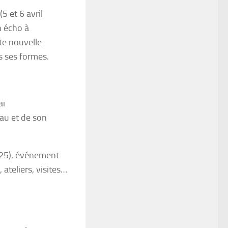
(5 et 6 avril
n écho à
te nouvelle
s ses formes.
ai
au et de son
025), événement
ateliers, visites…