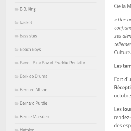
Cie la 
B.B. King
« Une ou
basket
confian
ses alen
bassistes
tellemen
Beach Boys
Culture
Benoit Blue Boy et Freddie Roulette
Les tem
Berklee Drums
Fort d’
Récepti
Bernard Allison
octobre
Bernard Purdie
Les
Jou
rendez-
Bernie Marsden
des esp
biathlon