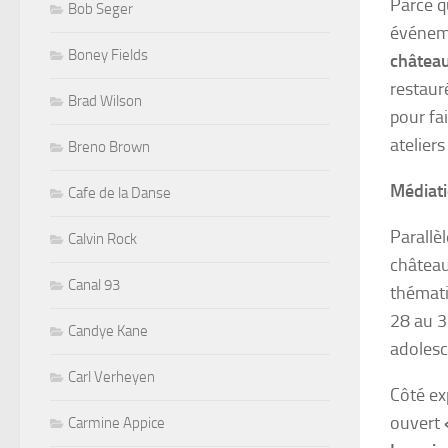
Parce q
Bob Seger
événeme
Boney Fields
châtea
restaur
Brad Wilson
pour fa
atelier
Breno Brown
Médiati
Cafe de la Danse
Parallè
Calvin Rock
château
Canal 93
thémati
28 au 3
Candye Kane
adolesc
Carl Verheyen
Côté ex
ouvert
Carmine Appice