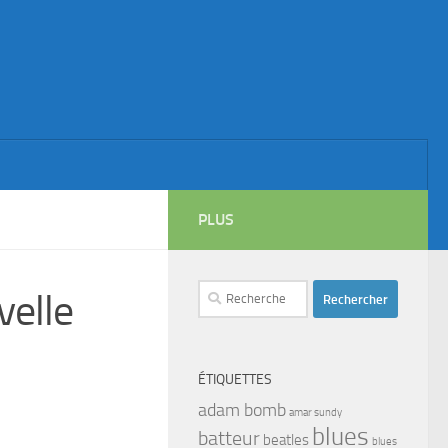
PLUS
Rechercher :
velle
ÉTIQUETTES
adam bomb
amar sundy
blues
batteur
beatles
blues