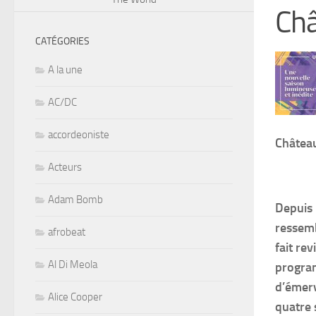
Châ
CATÉGORIES
A la une
AC/DC
accordeoniste
Château
Acteurs
Adam Bomb
Depuis 
ressemb
afrobeat
fait rev
Al Di Meola
program
d’émerv
Alice Cooper
quatre 