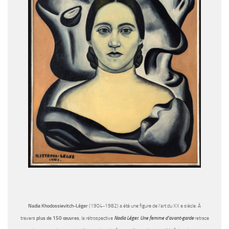
Nadia Khodossievitch-Léger
(1904-1982) a été une figure de l’art du XX e siècle. À
travers
plus de 150 œuvres
, la rétrospective
Nadia Léger. Une femme d’avant-garde
retrace