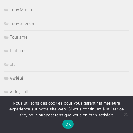
Tony Martin
Tony Sheridan
Tourisme
triathlon
ufc
Variété
volley ball
Nous utilisons des cookies pour vous garantir la meilleure
Whisbone Ash
expérience sur notre site web. Si vous continuez à utiliser ce
site, nous supposerons que vous en êtes satisfait.
Whitesnake
OK
Widespread Panic