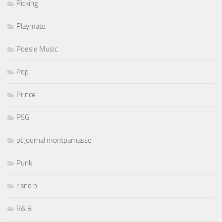
Picking
Playmate
Poesie Music
Pop
Prince
PSG
pt journal montparnasse
Punk
r and b
R& B