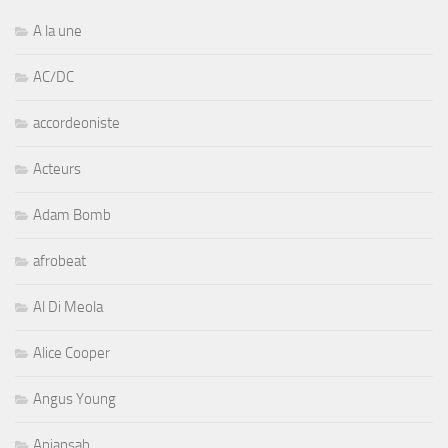
A la une
AC/DC
accordeoniste
Acteurs
Adam Bomb
afrobeat
Al Di Meola
Alice Cooper
Angus Young
Aniansah