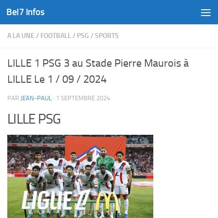
Bel7 Infos
Skip to content
A LA UNE
/
FOOTBALL
/
PSG
/
SPORTS
LILLE 1 PSG 3 au Stade Pierre Maurois à
LILLE Le 1 / 09 / 2024
PAR
JEAN-PAUL
·
1 SEPTEMBRE 2024
LILLE PSG