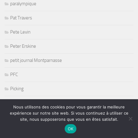
paralympique
Pat Travers
Pete Levin
Peter Erskine
petit journal Montparnasse
PFC
Picking
Playmate
Nous utilisons des cookies pour vous garantir la meilleure
expérience sur notre site web. Si vous continuez à utiliser ce
Poesie Music
site, nous supposerons que vous en êtes satisfait.
OK
Pop