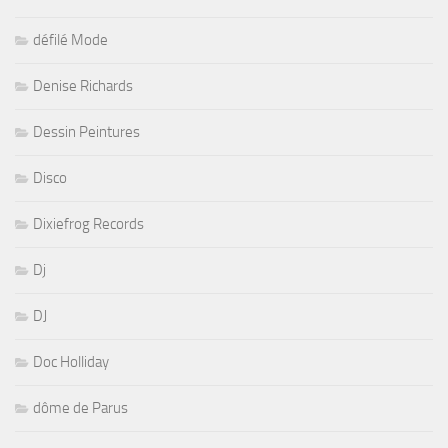
défilé Mode
Denise Richards
Dessin Peintures
Disco
Dixiefrog Records
Dj
DJ
Doc Holliday
dôme de Parus