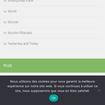
Widespread Panic
World
Wursel
Wynton Marsalis
Yesterday and Today
PLUS
Nous utilisons des cookies pour vous garantir la meilleure
Rechercher :
expérience sur notre site web. Si vous continuez à utiliser ce
site, nous supposerons que vous en êtes satisfait.
OK
ÉTIQUETTES