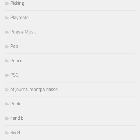
Picking
Playmate
Poesie Music
Pop
Prince
PSG
pt journal montparnasse
Punk
r and b
R& B