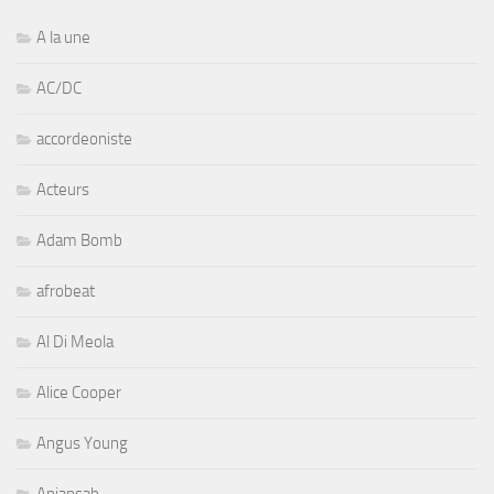
A la une
AC/DC
accordeoniste
Acteurs
Adam Bomb
afrobeat
Al Di Meola
Alice Cooper
Angus Young
Aniansah