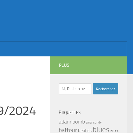
PLUS
Rechercher :
09/2024
ÉTIQUETTES
adam bomb
amar sundy
blues
batteur
beatles
blues