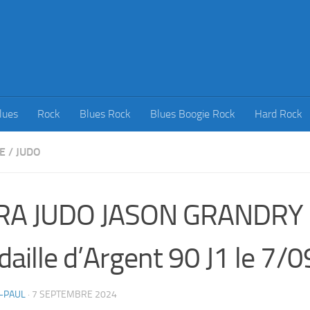
lues
Rock
Blues Rock
Blues Boogie Rock
Hard Rock
E
/
JUDO
RA JUDO JASON GRANDRY
aille d’Argent 90 J1 le 7/
-PAUL
·
7 SEPTEMBRE 2024