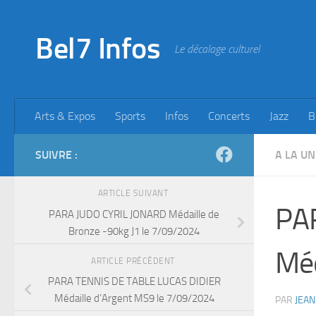
Skip to content
Bel7 Infos
Le décalage culturel
Arts & Expos
Sports
Infos
Concerts
Jazz
B
SUIVRE :
A LA UN
ARTICLE SUIVANT
PA
PARA JUDO CYRIL JONARD Médaille de
Bronze -90kg J1 le 7/09/2024
Méd
ARTICLE PRÉCÉDENT
PARA TENNIS DE TABLE LUCAS DIDIER
Médaille d’Argent MS9 le 7/09/2024
PAR
JEAN