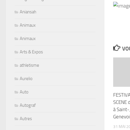
Aniansah
Animaux
Animaux
VOU
Arts & Expos
athletisme
Aurelio
Auto
FESTIV
SCENE d
Autograf
à Saint-
Genevoi
Autres
31 MAI 2