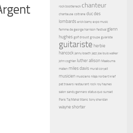
chanteur
Argent
rock bootleneck
duc des
chanteuse
coltrane
lombards
erick bamy
expo music
glenn
femme de george harrison
festival
hughes
golf drouot
groupe
guiariste
guitariste
herbie
hancock
janny loseth
jazz
joe louis walker
luther allison
john coghlan
Maalouma
miles davis
malien
murali coryell
musicien
musiciens
nilaja
norbert krief
pat travers
restaurant
rock
roy haynes
salon
sandy gennaro
status quo
sunset
Paris
Taj Mahal
titanic
tony sheridan
wayne shorter