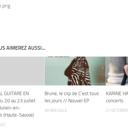
S AIMEREZ AUSSI...
AL GUITARE EN
Brune, le clip de C’est tous
KARINE H
u 20 au 23 juillet
les jours // Nouvel EP
concerts
Julien-en-
30 MAI 2023
21 OCTOBRE
s (Haute-Savoie)
022