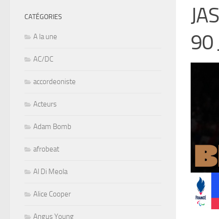
JA
CATÉGORIES
90 
A la une
AC/DC
accordeoniste
Acteurs
Adam Bomb
afrobeat
Al Di Meola
Alice Cooper
Angus Young