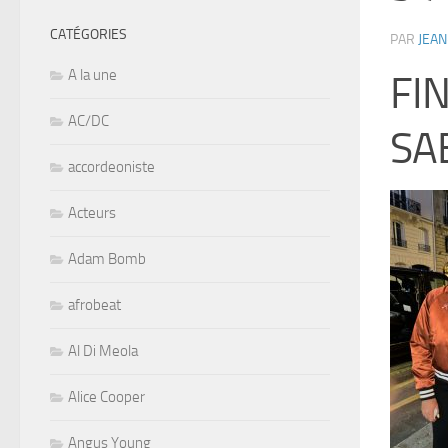
CATÉGORIES
PAR
JEAN
A la une
FI
AC/DC
SA
accordeoniste
Acteurs
Adam Bomb
afrobeat
Al Di Meola
Alice Cooper
Angus Young