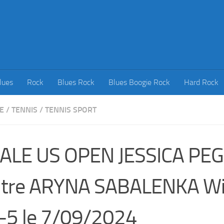
lues
Rock
Blues Rock
Blues Boogie Rock
Hard Rock
E
/
TENNIS
/
TENNIS SPORT
NALE US OPEN JESSICA PE
ntre ARYNA SABALENKA Wi
-5 le 7/09/2024