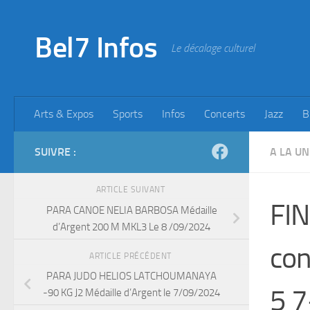
Skip to content
Bel7 Infos
Le décalage culturel
Arts & Expos
Sports
Infos
Concerts
Jazz
B
SUIVRE :
A LA UN
ARTICLE SUIVANT
FI
PARA CANOE NELIA BARBOSA Médaille
d’Argent 200 M MKL3 Le 8 /09/2024
co
ARTICLE PRÉCÉDENT
PARA JUDO HELIOS LATCHOUMANAYA
5 7
-90 KG J2 Médaille d’Argent le 7/09/2024