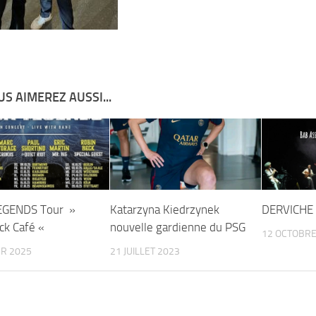
S AIMEREZ AUSSI...
EGENDS Tour »
Katarzyna Kiedrzynek
DERVICHE 
ck Café «
nouvelle gardienne du PSG
12 OCTOBRE
ER 2025
21 JUILLET 2023