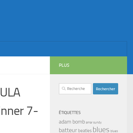
PLUS
Rechercher :
GULA
nner 7-
ÉTIQUETTES
adam bomb
amar sundy
blues
batteur
beatles
blues