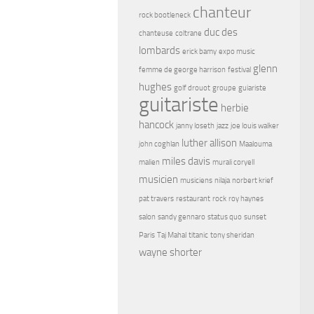
chanteur
rock bootleneck
duc des
chanteuse
coltrane
lombards
erick bamy
expo music
glenn
femme de george harrison
festival
hughes
golf drouot
groupe
guiariste
guitariste
herbie
hancock
janny loseth
jazz
joe louis walker
luther allison
john coghlan
Maalouma
miles davis
malien
murali coryell
musicien
musiciens
nilaja
norbert krief
pat travers
restaurant
rock
roy haynes
salon
sandy gennaro
status quo
sunset
Paris
Taj Mahal
titanic
tony sheridan
wayne shorter