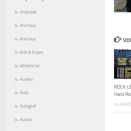
Aniansah
Animaux
Animaux
VOU
Arts & Expos
athletisme
Aurelio
ROCK L
Auto
Hard Ro
24 JANVI
Autograf
Autres