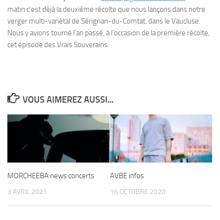
matin c’est déjà la deuxième récolte que nous lançons dans notre
verger multi-variétal de Sérignan-du-Comtat, dans le Vaucluse.
Nous y avions tourné l’an passé, à l’occasion de la première récolte,
cet épisode des Vrais Souverains.
VOUS AIMEREZ AUSSI...
MORCHEEBA news concerts
AVBE infos
3 AVRIL 2021
16 OCTOBRE 2020