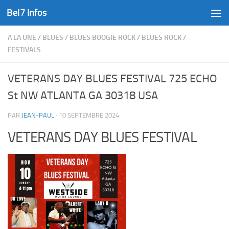
Bel7 Infos
Skip to content
A LA UNE
/
BLUES
/
BLUES BOOGIE ROCK
/
BLUES ROCK
/
FESTIVALS
VETERANS DAY BLUES FESTIVAL 725 ECHO
St NW ATLANTA GA 30318 USA
PAR
JEAN-PAUL
·
10 SEPTEMBRE 2024
VETERANS DAY BLUES FESTIVAL