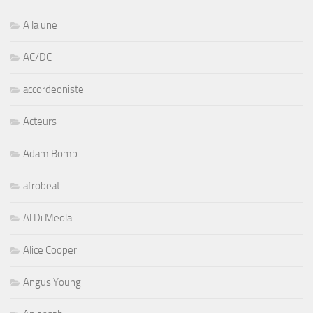
A la une
AC/DC
accordeoniste
Acteurs
Adam Bomb
afrobeat
Al Di Meola
Alice Cooper
Angus Young