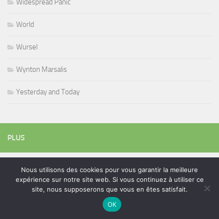
Widespread Panic
World
Wursel
Wynton Marsalis
Yesterday and Today
PLUS
Nous utilisons des cookies pour vous garantir la meilleure
Rechercher :
expérience sur notre site web. Si vous continuez à utiliser ce
site, nous supposerons que vous en êtes satisfait.
OK
ÉTIQUETTES