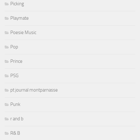
Picking
Playmate
Poesie Music
Pop
Prince
PSG
pt journal montparnasse
Punk
r and b
R& B