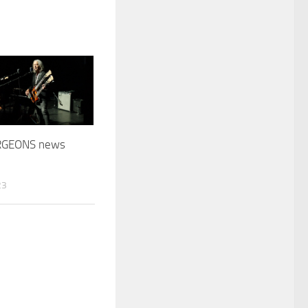
RGEONS news
23