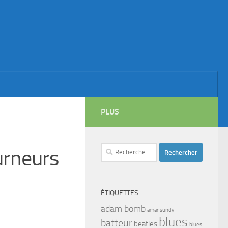
PLUS
Rechercher :
urneurs
ÉTIQUETTES
adam bomb
amar sundy
blues
batteur
beatles
blues