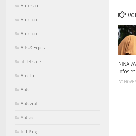
Aniansah
VOU
Animaux
Animaux
Arts & Expos
athletisme
NINA WA
Infos et
Aurelio
30 NOVE
Auto
Autograf
Autres
B.B. King