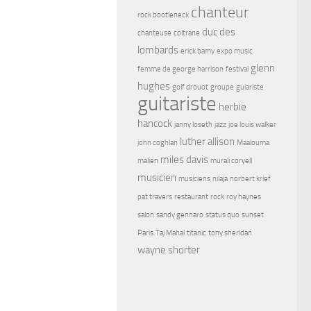
chanteur
rock bootleneck
duc des
chanteuse
coltrane
lombards
erick bamy
expo music
glenn
femme de george harrison
festival
hughes
golf drouot
groupe
guiariste
guitariste
herbie
hancock
janny loseth
jazz
joe louis walker
luther allison
john coghlan
Maalouma
miles davis
malien
murali coryell
musicien
musiciens
nilaja
norbert krief
pat travers
restaurant
rock
roy haynes
salon
sandy gennaro
status quo
sunset
Paris
Taj Mahal
titanic
tony sheridan
wayne shorter