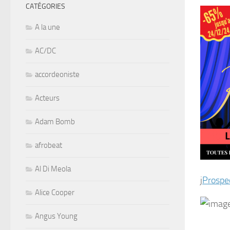
CATÉGORIES
A la une
AC/DC
accordeoniste
Acteurs
Adam Bomb
afrobeat
Al Di Meola
j
Prospe
Alice Cooper
Angus Young