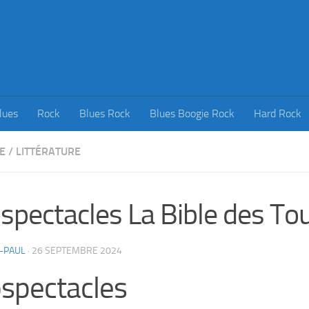
lues
Rock
Blues Rock
Blues Boogie Rock
Hard Rock
E
/
LITTÉRATURE
spectacles La Bible des To
-PAUL
·
26 SEPTEMBRE 2024
spectacles