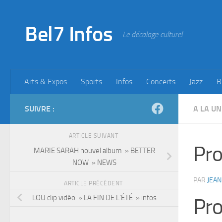
Skip to content
Bel7 Infos
Le décalage culturel
Arts & Expos
Sports
Infos
Concerts
Jazz
B
SUIVRE :
A LA UN
ARTICLE SUIVANT
Pro
MARIE SARAH nouvel album » BETTER
NOW » NEWS
PAR
JEAN
ARTICLE PRÉCÉDENT
LOU clip vidéo » LA FIN DE L’ÉTÉ » infos
Pro