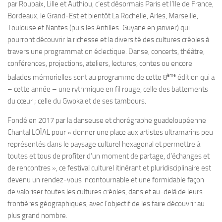
par Roubaix, Lille et Authiou, c’est désormais Paris et l’Ile de France,
Bordeaux, le Grand-Est et bientôt La Rochelle, Arles, Marseille,
Toulouse et Nantes (puis les Antilles-Guyane en janvier) qui
pourront découvrir la
richesse et
la
diversité des cultures créoles
à
travers une programmation éclectique.
Danse, concerts, théâtre,
conférences, projections, ateliers, lectures, contes ou encore
ème
balades mémorielles
sont au programme de cette 8
édition qui a
– cette année – une
rythmique en fil rouge
,
celle des battements
du cœur ; celle du Gwoka et de ses tambours.
Fondé en 2017 par la danseuse et chorégraphe guadeloupéenne
Chantal LOÏAL
pour «
donner une place aux artistes ultramarins peu
représentés dans le paysage culturel hexagonal et permettre à
toutes et tous de profiter d’un moment de partage, d’échanges et
de rencontres
», ce
festival culturel
itinérant et pluridisciplinaire
est
devenu un rendez-vous incontournable et une formidable façon
de
valoriser toutes les cultures créoles
, dans et au-delà de leurs
frontières géographiques,
avec l’objectif de les faire découvrir au
plus grand nombre.