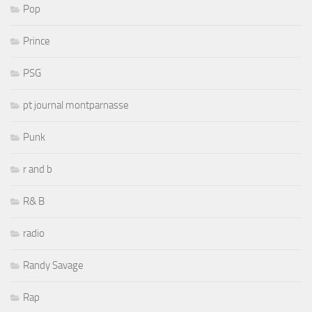
Pop
Prince
PSG
pt journal montparnasse
Punk
r and b
R& B
radio
Randy Savage
Rap