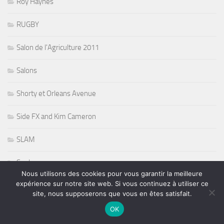
Roy Haynes
RUGBY
Salon de l'Agriculture 2011
Salons
Shorty et Orleans Avenue
Side FX and Kim Cameron
SLAM
Soul
Nous utilisons des cookies pour vous garantir la meilleure
expérience sur notre site web. Si vous continuez à utiliser ce
Sports
site, nous supposerons que vous en êtes satisfait.
Stevie Nicks
OK