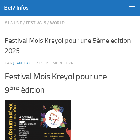
Bel7 Infos
Skip to content
A LA UNE
/
FESTIVALS
/
WORLD
Festival Mois Kreyol pour une 9ème édition
2025
PAR
JEAN-PAUL
·
27 SEPTEMBRE 2024
Festival Mois Kreyol pour une
ème
9
édition