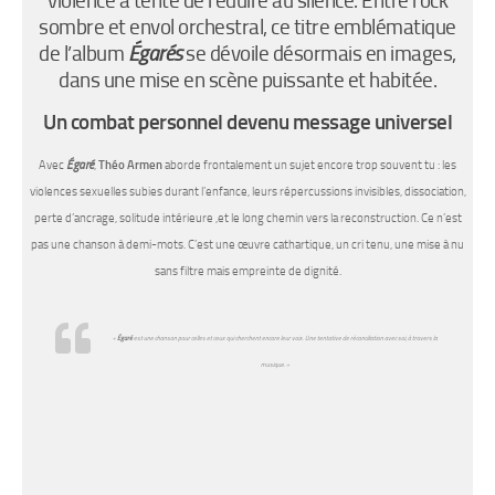
violence a tenté de réduire au silence. Entre rock
sombre et envol orchestral, ce titre emblématique
de l’album
Égarés​
se dévoile désormais en images,
dans une mise en scène puissante et habitée.
Un combat personnel devenu message universel
Avec
Égaré​
,
Théo Armen
aborde frontalement un sujet encore trop souvent tu : les
violences sexuelles subies durant l’enfance, leurs répercussions invisibles, dissociation,
perte d’ancrage, solitude intérieure ,et le long chemin vers la reconstruction. Ce n’est
pas une chanson à demi-mots. C’est une œuvre cathartique, un cri tenu, une mise à nu
sans filtre mais empreinte de dignité.
​«
Égaré​
est une chanson pour celles et ceux qui cherchent encore leur voix. Une tentative de réconciliation avec soi, à travers la
musique. »