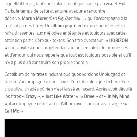
laquelle il tenait, tant sur le plan créatif que sur le plan visuel. Exit
Paris, le temps de cette aventure, avec une rencontre
décisive,
Martin Murer
(Ben Plg, Bambou, …),
qui l’accompagne à la
réalisation des titres. Un
album pop-électro
aux sonorités rétro
rafraichissantes, aux mélodies entêtantes et toujours avec cette
attention particulière aux textes. Son titre évocateur :
« HORIZON
»
nous invite à nous projeter dans un univers plein de promesses
et d’amour, qui nous rappelle que tout est toujours possible et qu’il
n’y a plus qu’à construire son propre chemin.
Cet album de
19 titres
incluant quelques versions Unplugged et
Remix s’accompagne d’une chaine YouTube plus que léchée et de
clips ultra-chiadés où rien n’est laissé au hasard. Après avoir dévoilé
les titres
« Crazy »
,
« Just Like Water »
,
« Drive »
et
« In My Mind
»
, il accompagne cette sortie d’album avec son nouveau single :
«
Call Me »