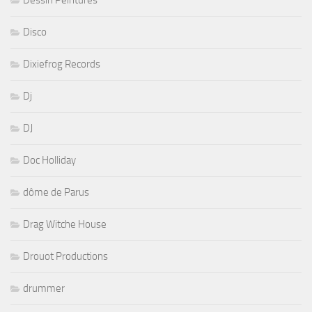
Dessin Peintures
Disco
Dixiefrog Records
Dj
DJ
Doc Holliday
dôme de Parus
Drag Witche House
Drouot Productions
drummer