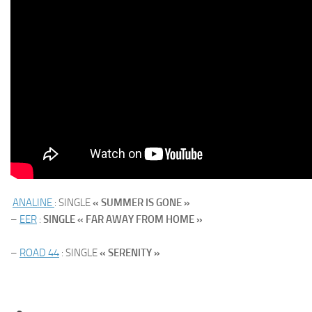
ANALINE
: SINGLE
« SUMMER IS GONE »
–
EER
:
SINGLE « FAR AWAY FROM HOME »
–
ROAD 44
: SINGLE
« SERENITY »