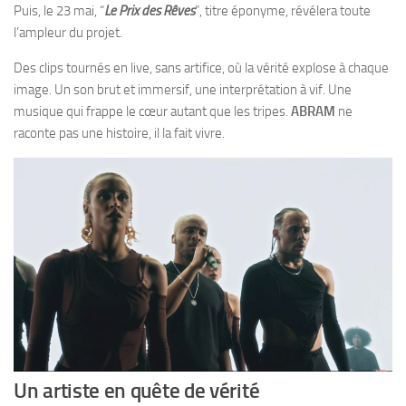
Puis, le 23 mai, “
Le Prix des Rêves
”, titre éponyme, révélera toute
l’ampleur du projet.
Des clips tournés en live, sans artifice, où la vérité explose à chaque
image. Un son brut et immersif, une interprétation à vif. Une
musique qui frappe le cœur autant que les tripes.
ABRAM
ne
raconte pas une histoire, il la fait vivre.
Un artiste en quête de vérité