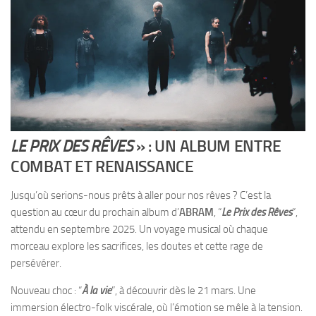
LE PRIX DES RÊVES
» : UN ALBUM ENTRE
COMBAT ET RENAISSANCE
Jusqu’où serions-nous prêts à aller pour nos rêves ? C’est la
question au cœur du prochain album d’
ABRAM
, “
Le Prix des Rêves
”,
attendu en septembre 2025. Un voyage musical où chaque
morceau explore les sacrifices, les doutes et cette rage de
persévérer.
Nouveau choc : “
À la vie
”, à découvrir dès le 21 mars. Une
immersion électro-folk viscérale, où l’émotion se mêle à la tension.