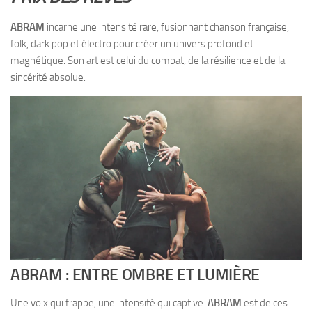
ABRAM
incarne une intensité rare, fusionnant chanson française,
folk, dark pop et électro pour créer un univers profond et
magnétique. Son art est celui du combat, de la résilience et de la
sincérité absolue.
ABRAM : ENTRE OMBRE ET LUMIÈRE
Une voix qui frappe, une intensité qui captive.
ABRAM
est de ces