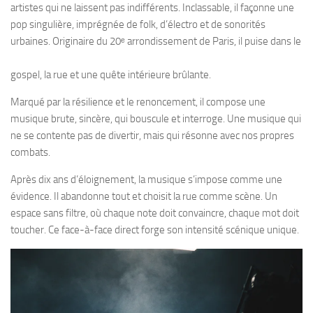
artistes qui ne laissent pas indifférents. Inclassable, il façonne une
pop singulière, imprégnée de folk, d’électro et de sonorités
urbaines. Originaire du 20ᵉ arrondissement de Paris, il puise dans le
​gospel, la rue et une quête intérieure brûlante.
Marqué par la résilience et le renoncement, il compose une
musique brute, sincère, qui bouscule et interroge. Une musique qui
ne se contente pas de divertir, mais qui résonne avec nos propres
combats.
Après dix ans d’éloignement, la musique s’impose comme une
évidence. Il abandonne tout et choisit la rue comme scène. Un
espace sans filtre, où chaque note doit convaincre, chaque mot doit
toucher. Ce face-à-face direct forge son intensité scénique unique.