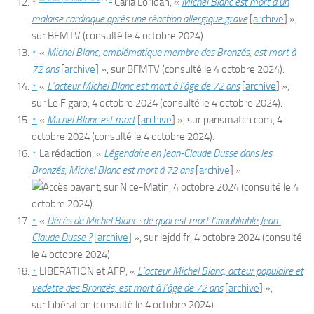
↑
Carla Loridan, «
Michel Blanc est mort d’un
malaise cardiaque après une réaction allergique grave
[
archive
]
»,
sur
BFMTV
(consulté le
4 octobre 2024
)
↑
«
Michel Blanc, emblématique membre des Bronzés, est mort à
72 ans
[
archive
]
», sur
BFMTV
(consulté le
4 octobre 2024
)
.
↑
«
L’acteur Michel Blanc est mort à l’âge de 72 ans
[
archive
]
»,
sur
Le Figaro
,
4 octobre 2024
(consulté le
4 octobre 2024
)
.
↑
«
Michel Blanc est mort
[
archive
]
», sur
parismatch.com
,
4
octobre 2024
(consulté le
4 octobre 2024
)
.
↑
La
rédaction
, «
Légendaire en Jean-Claude Dusse dans les
Bronzés, Michel Blanc est mort à 72 ans
[
archive
]
»
, sur
Nice-Matin
,
4 octobre 2024
(consulté le
4
octobre 2024
)
.
↑
«
Décès de Michel Blanc : de quoi est mort l’inoubliable Jean-
Claude Dusse ?
[
archive
]
», sur
lejdd.fr
,
4 octobre 2024
(consulté
le
4 octobre 2024
)
↑
LIBERATION
et
AFP
, «
L’acteur Michel Blanc, acteur populaire et
vedette des Bronzés, est mort à l’âge de 72 ans
[
archive
]
»,
sur
Libération
(consulté le
4 octobre 2024
)
.