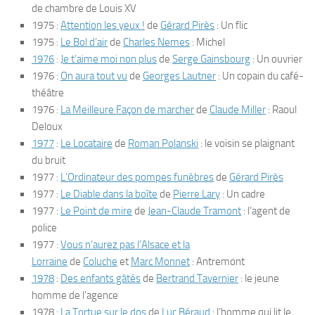
de chambre de Louis XV
1975 :
Attention les yeux !
de
Gérard Pirès
: Un flic
1975 :
Le Bol d’air
de
Charles Nemes
: Michel
1976
:
Je t’aime moi non plus
de
Serge Gainsbourg
: Un ouvrier
1976 :
On aura tout vu
de
Georges Lautner
: Un copain du café-
théâtre
1976 :
La Meilleure Façon de marcher
de
Claude Miller
: Raoul
Deloux
1977
:
Le Locataire
de
Roman Polanski
: le voisin se plaignant
du bruit
1977 :
L’Ordinateur des pompes funèbres
de
Gérard Pirès
1977 :
Le Diable dans la boîte
de
Pierre Lary
: Un cadre
1977 :
Le Point de mire
de
Jean-Claude Tramont
: l’agent de
police
1977 :
Vous n’aurez pas l’Alsace et la
Lorraine
de
Coluche
et
Marc Monnet
: Antremont
1978
:
Des enfants gâtés
de
Bertrand Tavernier
: le jeune
homme de l’agence
1978 :
La Tortue sur le dos
de
Luc Béraud
: l’homme qui lit le