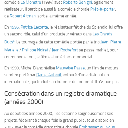
comédie
Le Monstre
(1994) avec
Roberto Benigni
, également
réalisateur. Il participe aussi à la comédie chorale
Prêt-à-porter
,
de
Robert Altman
, sortie la même année.
En
1995
,
Patrice Leconte
, le réalisateur fétiche du Splendid, lui offre
un second rôle, celui d’un producteur véreux dans
Les Grands
6
Ducs
. Le tournage de cette comédie portée par le trio
Jean-Pierre
7
Marielle
/
Philippe Noiret
/
Jean Rochefort
se passe mal
et, pour
couronner le tout, le film est un échec commercial.
En 1999, Michel Blanc réalise
Mauvaise Passe
, un film de mœurs
sombre porté par
Daniel Auteuil
, entouré d’une distribution
internationale, qui traduit son humeur du moment. Il n’y joue pas.
Consécration dans un registre dramatique
(années 2000)
Au début des années 2000, il sélectionne soigneusement ses
projets, fédérant à chaque fois le grand public : tout d’abord en
2002, avec la comédie dramatique chorale
Embrassez qui vous