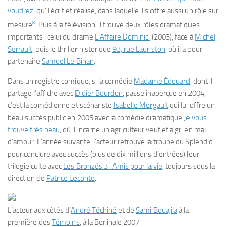
voudrez
, qu’il écrit et réalise, dans laquelle il s’offre aussi un rôle sur
8
mesure
. Puis à la télévision, il trouve deux rôles dramatiques
importants : celui du drame
L’Affaire Dominici
(2003), face à
Michel
Serrault
, puis le thriller historique
93, rue Lauriston
, où il a pour
partenaire
Samuel Le Bihan
.
Dans un registre comique, si la comédie
Madame Édouard
, dont il
partage l’affiche avec
Didier Bourdon
, passe inaperçue en 2004,
c’est la comédienne et scénariste
Isabelle Mergault
qui lui offre un
beau succès public en 2005 avec la comédie dramatique
Je vous
trouve très beau
, où il incarne un agriculteur veuf et aigri en mal
d’amour. L’année suivante, l’acteur retrouve la troupe du Splendid
pour conclure avec succès (plus de dix millions d’entrées) leur
trilogie culte avec
Les Bronzés 3 : Amis pour la vie
, toujours sous la
direction de
Patrice Leconte
.
L’acteur aux côtés d’
André Téchiné
et de
Sami Bouajila
à la
première des
Témoins
, à la Berlinale 2007.