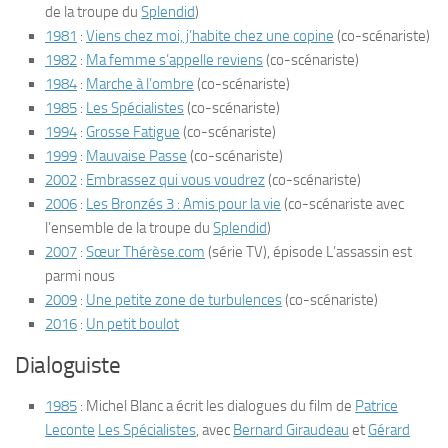
de la troupe du
Splendid
)
1981
:
Viens chez moi, j’habite chez une copine
(co-scénariste)
1982
:
Ma femme s’appelle reviens
(co-scénariste)
1984
:
Marche à l’ombre
(co-scénariste)
1985
:
Les Spécialistes
(co-scénariste)
1994
:
Grosse Fatigue
(co-scénariste)
1999
:
Mauvaise Passe
(co-scénariste)
2002
:
Embrassez qui vous voudrez
(co-scénariste)
2006
:
Les Bronzés 3 : Amis pour la vie
(co-scénariste avec
l’ensemble de la troupe du
Splendid
)
2007
:
Sœur Thérèse.com
(série TV), épisode
L’assassin est
parmi nous
2009
:
Une petite zone de turbulences
(co-scénariste)
2016
:
Un petit boulot
Dialoguiste
1985
: Michel Blanc a écrit les dialogues du film de
Patrice
Leconte
Les Spécialistes
, avec
Bernard Giraudeau
et
Gérard