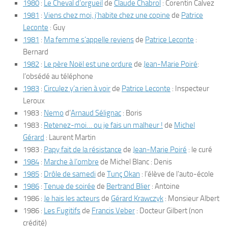
1980
:
Le Cheval d’orgueil
de
Claude Chabrol
: Corentin Calvez
1981
:
Viens chez moi, j’habite chez une copine
de
Patrice
Leconte
: Guy
1981
:
Ma femme s’appelle reviens
de
Patrice Leconte
:
Bernard
1982
:
Le père Noël est une ordure
de
Jean-Marie Poiré
:
l’obsédé au téléphone
1983
:
Circulez y’a rien à voir
de
Patrice Leconte
: Inspecteur
Leroux
1983 :
Nemo
d’
Arnaud Sélignac
: Boris
1983 :
Retenez-moi… ou je fais un malheur !
de
Michel
Gérard
: Laurent Martin
1983 :
Papy fait de la résistance
de
Jean-Marie Poiré
: le curé
1984
:
Marche à l’ombre
de Michel Blanc : Denis
1985
:
Drôle de samedi
de
Tunç Okan
: l’élève de l’auto-école
1986
:
Tenue de soirée
de
Bertrand Blier
: Antoine
1986 :
Je hais les acteurs
de
Gérard Krawczyk
: Monsieur Albert
1986 :
Les Fugitifs
de
Francis Veber
: Docteur Gilbert (non
crédité)