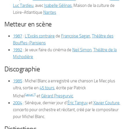
Luc Tardieu
, avec
Isabelle Gélinas
, Maison de la culture de
Loire-Atlantique
Nantes
Metteur en scène
1987
:
L’Excès contraire
de
Françoise Sagan
,
Théâtre des
Bouffes-Parisiens
1992
:
Je veux faire du cinéma
de
Neil Simon
,
Théâtre de la
Michodière
Discographie
1985
: Michel Blanc a enregistré une chanson
Le Mec plus
ultra
, sortie en
45 tours
, écrite par Patrick
[Lequel ?]
Michel
et
Gérard Presgurvic
.
2004
:
Sénèque, dernier jour
d’
Éric Tanguy
et
Xavier Couture
,
concerto pour orchestre et récitant, créé par le compositeur
pour Michel Blanc.
Distinctions