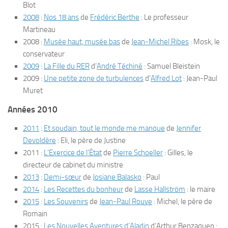
Blot
2008
:
Nos 18 ans
de
Frédéric Berthe
: Le professeur
Martineau
2008 :
Musée haut, musée bas
de
Jean-Michel Ribes
: Mosk, le
conservateur
2009
:
La Fille du RER
d’
André Téchiné
: Samuel Bleistein
2009 :
Une petite zone de turbulences
d’
Alfred Lot
: Jean-Paul
Muret
Années 2010
2011
:
Et soudain, tout le monde me manque
de
Jennifer
Devoldère
: Eli, le père de Justine
2011 :
L’Exercice de l’État
de
Pierre Schoeller
: Gilles, le
directeur de cabinet du ministre
2013
:
Demi-sœur
de
Josiane Balasko
: Paul
2014
:
Les Recettes du bonheur
de
Lasse Hallström
: le maire
2015
:
Les Souvenirs
de
Jean-Paul Rouve
: Michel, le père de
Romain
2015 :
Les Nouvelles Aventures d’Aladin
d’Arthur Benzaquen :