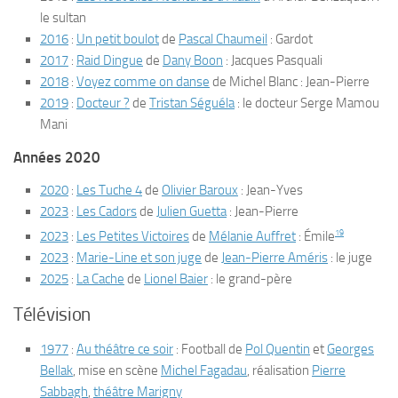
le sultan
2016
:
Un petit boulot
de
Pascal Chaumeil
: Gardot
2017
:
Raid Dingue
de
Dany Boon
: Jacques Pasquali
2018
:
Voyez comme on danse
de Michel Blanc : Jean-Pierre
2019
:
Docteur ?
de
Tristan Séguéla
: le docteur Serge Mamou
Mani
Années 2020
2020
:
Les Tuche 4
de
Olivier Baroux
: Jean-Yves
2023
:
Les Cadors
de
Julien Guetta
: Jean-Pierre
19
2023
:
Les Petites Victoires
de
Mélanie Auffret
: Émile
2023
:
Marie-Line et son juge
de
Jean-Pierre Améris
: le juge
2025
:
La Cache
de
Lionel Baier
: le grand-père
Télévision
1977
:
Au théâtre ce soir
:
Football
de
Pol Quentin
et
Georges
Bellak
, mise en scène
Michel Fagadau
, réalisation
Pierre
Sabbagh
,
théâtre Marigny