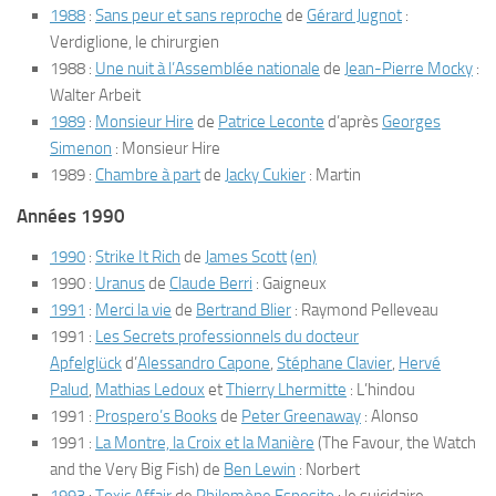
1988
:
Sans peur et sans reproche
de
Gérard Jugnot
:
Verdiglione, le chirurgien
1988 :
Une nuit à l’Assemblée nationale
de
Jean-Pierre Mocky
:
Walter Arbeit
1989
:
Monsieur Hire
de
Patrice Leconte
d’après
Georges
Simenon
: Monsieur Hire
1989 :
Chambre à part
de
Jacky Cukier
: Martin
Années 1990
1990
:
Strike It Rich
de
James Scott
(en)
1990 :
Uranus
de
Claude Berri
: Gaigneux
1991
:
Merci la vie
de
Bertrand Blier
: Raymond Pelleveau
1991 :
Les Secrets professionnels du docteur
Apfelglück
d’
Alessandro Capone
,
Stéphane Clavier
,
Hervé
Palud
,
Mathias Ledoux
et
Thierry Lhermitte
: L’hindou
1991 :
Prospero’s Books
de
Peter Greenaway
: Alonso
1991 :
La Montre, la Croix et la Manière
(
The Favour, the Watch
and the Very Big Fish
) de
Ben Lewin
: Norbert