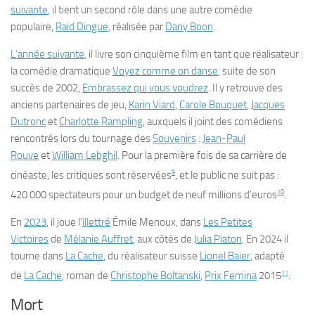
suivante
, il tient un second rôle dans une autre comédie
populaire,
Raid Dingue
, réalisée par
Dany Boon
.
L’année suivante
, il livre son cinquième film en tant que réalisateur :
la comédie dramatique
Voyez comme on danse
, suite de son
succès de 2002,
Embrassez qui vous voudrez
. Il y retrouve des
anciens partenaires de jeu,
Karin Viard
,
Carole Bouquet
,
Jacques
Dutronc
et
Charlotte Rampling
, auxquels il joint des comédiens
rencontrés lors du tournage des
Souvenirs
:
Jean-Paul
Rouve
et
William Lebghil
. Pour la première fois de sa carrière de
9
cinéaste, les critiques sont réservées
, et le public ne suit pas :
10
420 000 spectateurs pour un budget de neuf millions d’euros
.
En
2023
, il joue l’
illettré
Émile Menoux, dans
Les Petites
Victoires
de
Mélanie Auffret
, aux côtés de
Julia Piaton
. En 2024 il
tourne dans
La Cache
, du réalisateur suisse
Lionel Baier
, adapté
11
de
La Cache
, roman de
Christophe Boltanski
,
Prix Femina
2015
.
Mort