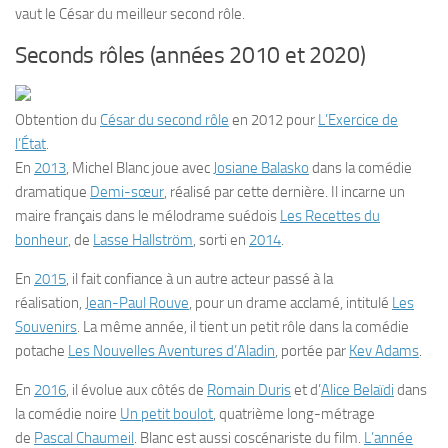
vaut le César du meilleur second rôle.
Seconds rôles (années 2010 et 2020)
Obtention du
César du second rôle
en 2012 pour
L’Exercice de
l’État
.
En
2013
, Michel Blanc joue avec
Josiane Balasko
dans la comédie
dramatique
Demi-sœur
, réalisé par cette dernière. Il incarne un
maire français dans le mélodrame suédois
Les Recettes du
bonheur
, de
Lasse Hallström
, sorti en
2014
.
En
2015
, il fait confiance à un autre acteur passé à la
réalisation,
Jean-Paul Rouve
, pour un drame acclamé, intitulé
Les
Souvenirs
. La même année, il tient un petit rôle dans la comédie
potache
Les Nouvelles Aventures d’Aladin
, portée par
Kev Adams
.
En
2016
, il évolue aux côtés de
Romain Duris
et d’
Alice Belaïdi
dans
la comédie noire
Un petit boulot
, quatrième long-métrage
de
Pascal Chaumeil
. Blanc est aussi coscénariste du film.
L’année