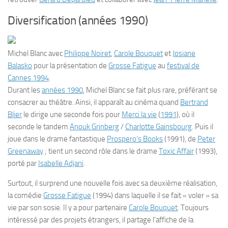
Diversification (années 1990)
Michel Blanc avec
Philippe Noiret
,
Carole Bouquet
et
Josiane
Balasko
pour la présentation de
Grosse Fatigue
au
festival de
Cannes 1994
.
Durant les
années 1990
, Michel Blanc se fait plus rare, préférant se
consacrer au théâtre. Ainsi, il apparaît au cinéma quand
Bertrand
Blier
le dirige une seconde fois pour
Merci la vie
(
1991
), où il
seconde le tandem
Anouk Grinberg
/
Charlotte Gainsbourg
. Puis il
joue dans le drame fantastique
Prospero’s Books
(1991), de
Peter
Greenaway
; tient un second rôle dans le drame
Toxic Affair
(1993),
porté par
Isabelle Adjani
.
Surtout, il surprend une nouvelle fois avec sa deuxième réalisation,
la comédie
Grosse Fatigue
(1994) dans laquelle il se fait « voler » sa
vie par son sosie. Il y a pour partenaire
Carole Bouquet
. Toujours
intéressé par des projets étrangers, il partage l’affiche de la