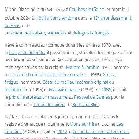
Michel Blanc
, né le
16 avril 1952
à
Courbevoie
(
Seine
) et mort le
3
e
octobre 2024
à l’
hôpital Saint-Antoine
dans le
12
arrondissement
de Paris
, est
un
acteur
,
réalisateur
,
scénariste
et
dialoguiste
français
.
Révélé comme acteur comique durant les années 1970, avec
la
troupe du Splendid
, il passe à un registre plus dramatique durant
les décennies suivantes en écrivant et en réalisant trois longs-
métrages salués par la critique :
Marche à l’ombre
(1984, nommé
au
César de la meilleure première œuvre
en 1985),
Grosse
fatigue
(nommé au
César du meilleur scénario original ou
adaptation
en 1995) et
Mauvaise passe
(1999). En
1986
, il reçoit
le
prix d’interprétation masculine
au
Festival de Cannes
pour la
comédie noire
Tenue de soirée
, de
Bertrand Blier
.
Par la suite, après plusieurs jeux d’acteur remarqués dans le
registre dramatique (notamment
Monsieur Hire
(1989) et
Les
Témoins
(2008), il reçoit en
2012
le
César du meilleur acteur dans