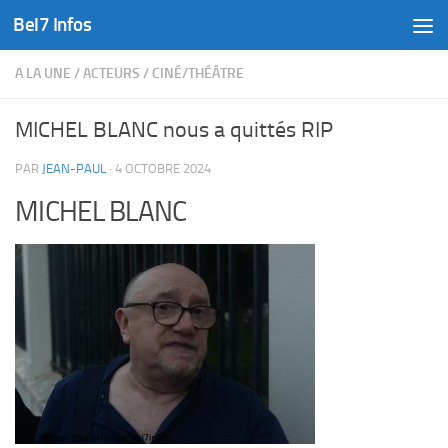
Bel7 Infos
Skip to content
A LA UNE
/
ACTEURS
/
CINÉ/THÉÂTRE
MICHEL BLANC nous a quittés RIP
PAR
JEAN-PAUL
·
4 OCTOBRE 2024
MICHEL BLANC