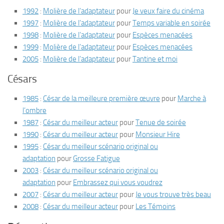
1992
:
Molière de l’adaptateur
pour
Je veux faire du cinéma
1997
:
Molière de l’adaptateur
pour
Temps variable en soirée
1998
:
Molière de l’adaptateur
pour
Espèces menacées
1999
:
Molière de l’adaptateur
pour
Espèces menacées
2005
:
Molière de l’adaptateur
pour
Tantine et moi
Césars
1985
:
César de la meilleure première œuvre
pour
Marche à
l’ombre
1987
:
César du meilleur acteur
pour
Tenue de soirée
1990
:
César du meilleur acteur
pour
Monsieur Hire
1995
:
César du meilleur scénario original ou
adaptation
pour
Grosse Fatigue
2003
:
César du meilleur scénario original ou
adaptation
pour
Embrassez qui vous voudrez
2007
:
César du meilleur acteur
pour
Je vous trouve très beau
2008
:
César du meilleur acteur
pour
Les Témoins