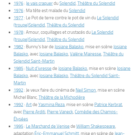
1976
:
Je vais craquer
du
Splendid
,
Théâtre du Splendid
1976
:
Ma tête est malade
du
Splendid
1977
:
Le Pot de terre contre le pot de vin
du
Le Splendid
(troupe)Splendid
,
Théâtre du Splendid
1978
:
Amour, coquillages et crustacés
du
Le Splendid
(troupe)Splendid
,
Théâtre du Splendid
1982
:
Bunny’s bar
de
Josiane Balasko
, mise en scène
Josiane
Balasko
, avec
Josiane Balasko
,
Valérie Mairesse
,
Théâtre du
Splendid Saint-Martin
1985
:
Nuit d’ivresse
de
Josiane Balasko
, mise en scène
Josiane
Balasko
, avec
Josiane Balasko
,
Théâtre du Splendid Saint-
Martin
1992
:
Je veux faire du cinéma
de
Neil Simon
, mise en scène
Michel Blanc,
Théâtre de la Michodière
1992
:
Art
de
Yasmina Reza
, mise en scène
Patrice Kerbrat
,
avec
Pierre Arditi
,
Pierre Vaneck
,
Comédie des Champs-
Élysées
1995
:
Le Marchand de Venise
de
William Shakespeare
,
adaptation
Éric-Emmanuel Schmitt
, mise en scène de
Jean-