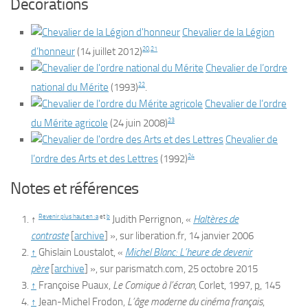
Décorations
Chevalier de la Légion
20
,
21
d’honneur
(
14 juillet 2012
)
Chevalier de l’ordre
22
national du Mérite
(1993)
.
Chevalier de l’ordre
23
du Mérite agricole
(
24 juin 2008
)
Chevalier de
24
l’ordre des Arts et des Lettres
(1992)
Notes et références
Revenir plus haut en :
a
et
b
↑
Judith Perrignon, «
Haltères de
contraste
[
archive
]
», sur
liberation.fr
,
14 janvier 2006
↑
Ghislain Loustalot, «
Michel Blanc: L’heure de devenir
père
[
archive
]
», sur
parismatch.com
,
25 octobre 2015
↑
Françoise Puaux,
Le Comique à l’écran
, Corlet,
1997
,
p.
145
↑
Jean-Michel Frodon,
L’âge moderne du cinéma français
,