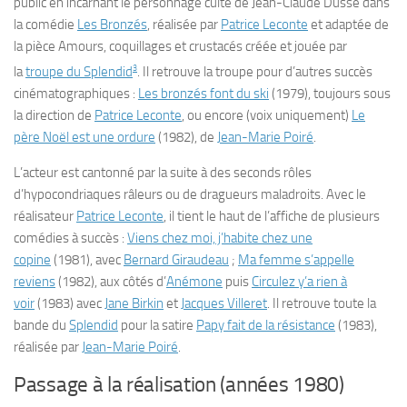
public en incarnant le personnage culte de Jean-Claude Dusse dans
la comédie
Les Bronzés
, réalisée par
Patrice Leconte
et adaptée de
la pièce
Amours, coquillages et crustacés
créée et jouée par
3
la
troupe du Splendid
. Il retrouve la troupe pour d’autres succès
cinématographiques :
Les bronzés font du ski
(1979), toujours sous
la direction de
Patrice Leconte
, ou encore (voix uniquement)
Le
père Noël est une ordure
(1982), de
Jean-Marie Poiré
.
L’acteur est cantonné par la suite à des seconds rôles
d’hypocondriaques râleurs ou de dragueurs maladroits. Avec le
réalisateur
Patrice Leconte
, il tient le haut de l’affiche de plusieurs
comédies à succès :
Viens chez moi, j’habite chez une
copine
(1981), avec
Bernard Giraudeau
;
Ma femme s’appelle
reviens
(1982), aux côtés d’
Anémone
puis
Circulez y’a rien à
voir
(1983) avec
Jane Birkin
et
Jacques Villeret
. Il retrouve toute la
bande du
Splendid
pour la satire
Papy fait de la résistance
(1983),
réalisée par
Jean-Marie Poiré
.
Passage à la réalisation (années 1980)