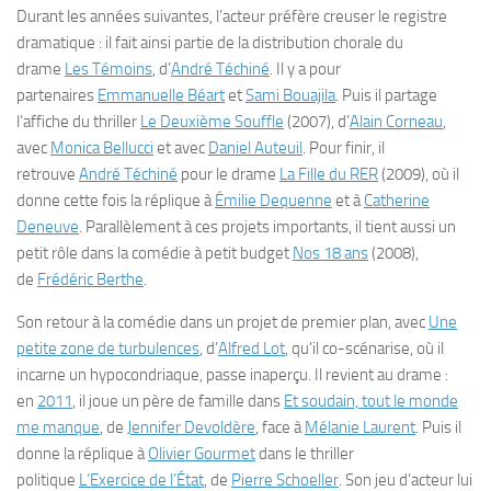
Durant les années suivantes, l’acteur préfère creuser le registre
dramatique : il fait ainsi partie de la distribution chorale du
drame
Les Témoins
, d’
André Téchiné
. Il y a pour
partenaires
Emmanuelle Béart
et
Sami Bouajila
. Puis il partage
l’affiche du thriller
Le Deuxième Souffle
(2007), d’
Alain Corneau
,
avec
Monica Bellucci
et avec
Daniel Auteuil
. Pour finir, il
retrouve
André Téchiné
pour le drame
La Fille du RER
(2009), où il
donne cette fois la réplique à
Émilie Dequenne
et à
Catherine
Deneuve
. Parallèlement à ces projets importants, il tient aussi un
petit rôle dans la comédie à petit budget
Nos 18 ans
(2008),
de
Frédéric Berthe
.
Son retour à la comédie dans un projet de premier plan, avec
Une
petite zone de turbulences
, d’
Alfred Lot
, qu’il co-scénarise, où il
incarne un hypocondriaque, passe inaperçu. Il revient au drame :
en
2011
, il joue un père de famille dans
Et soudain, tout le monde
me manque
, de
Jennifer Devoldère
, face à
Mélanie Laurent
. Puis il
donne la réplique à
Olivier Gourmet
dans le thriller
politique
L’Exercice de l’État
, de
Pierre Schoeller
. Son jeu d’acteur lui