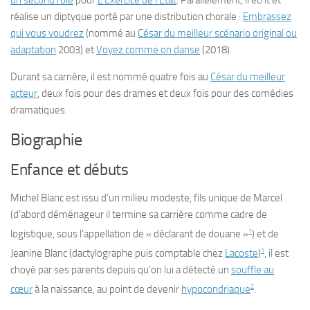
un second rôle
pour
L’Exercice de l’État
. Parallèlement, il écrit et
réalise un diptyque porté par une distribution chorale :
Embrassez
qui vous voudrez
(nommé au
César du meilleur scénario original ou
adaptation
2003) et
Voyez comme on danse
(2018).
Durant sa carrière, il est nommé quatre fois au
César du meilleur
acteur
, deux fois pour des drames et deux fois pour des comédies
dramatiques.
Biographie
Enfance et débuts
Michel Blanc est issu d’un milieu modeste, fils unique de Marcel
(d’abord déménageur il termine sa carrière comme cadre de
1
logistique, sous l’appellation de
« déclarant
de
douane »
) et de
1
Jeanine Blanc (dactylographe puis comptable chez
Lacoste
)
, il est
choyé par ses parents depuis qu’on lui a détecté un
souffle au
2
cœur
à la naissance, au point de devenir
hypocondriaque
.