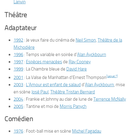
Lanvin
Théâtre
Adaptateur
1992
:
Je veux faire du cinéma
de
Neil Simon
,
Théâtre de la
Michodière
1996
:
Temps variable en soirée
d’
Alan Ayckbourn
1997
:
Espèces menacées
de
Ray Cooney
1999
:
La Chambre bleue
de
David Hare
[Lequel ?]
2001
:
La Valse de Manhattan
d’Ernest Thompson
2003
:
L’Amour est enfant de salaud
d’
Alan Ayckbourn
, mise
en scène
José Paul
,
Théâtre Tristan Bernard
2004
:
Frankie et Johnny au clair de lune
de
Terrence McNally
2005
:
Tantine et moi
de
Morris Panych
Comédien
1976
:
Foot-ball
mise en scène
Michel Fagadau