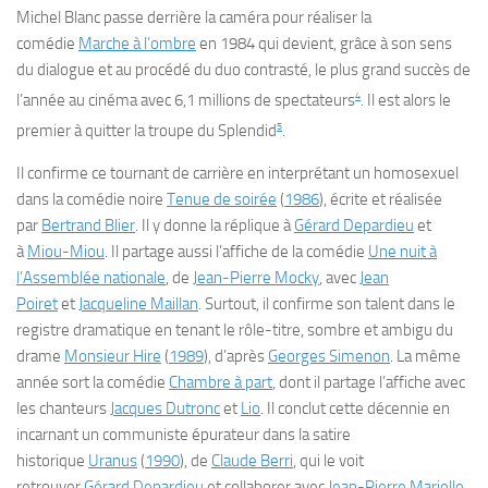
Michel Blanc passe derrière la caméra pour réaliser la
comédie
Marche à l’ombre
en 1984 qui devient, grâce à son sens
du dialogue et au procédé du duo contrasté, le plus grand succès de
4
l’année au cinéma avec 6,1 millions de spectateurs
. Il est alors le
5
premier à quitter la troupe du Splendid
.
Il confirme ce tournant de carrière en interprétant un homosexuel
dans la comédie noire
Tenue de soirée
(
1986
), écrite et réalisée
par
Bertrand Blier
. Il y donne la réplique à
Gérard Depardieu
et
à
Miou-Miou
. Il partage aussi l’affiche de la comédie
Une nuit à
l’Assemblée nationale
, de
Jean-Pierre Mocky
, avec
Jean
Poiret
et
Jacqueline Maillan
. Surtout, il confirme son talent dans le
registre dramatique en tenant le rôle-titre, sombre et ambigu du
drame
Monsieur Hire
(
1989
), d’après
Georges Simenon
. La même
année sort la comédie
Chambre à part
, dont il partage l’affiche avec
les chanteurs
Jacques Dutronc
et
Lio
. Il conclut cette décennie en
incarnant un communiste épurateur dans la satire
historique
Uranus
(
1990
), de
Claude Berri
, qui le voit
retrouver
Gérard Depardieu
et collaborer avec
Jean-Pierre Marielle
.