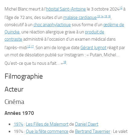
12
Michel Blanc meurt à l’
hôpital Saint-Antoine
le
3 octobre 2024
à
13
,
14
,
15
,
16
l’âge de 72 ans, des suites d’un
malaise cardiaque
,
consécutif à un
choc anaphylactique
sous forme d’un
œdème de
Quincke
, une réaction allergique grave à un
produit de
contraste
administré à l’occasion d’un examen médical dans
12
,
17
l’après-midi
. Son ami de longue date
Gérard Jugnot
réagit par
un mot de désolation publié sur Instagram :
« Putain, Michel…
18
Qu’est-ce que tu nous a fait… »
.
Filmographie
Acteur
Cinéma
Années 1970
1974
:
Les Filles de Malemort
de
Daniel Daert
1974 :
Que la fête commence
de
Bertrand Tavernier
: Le valet