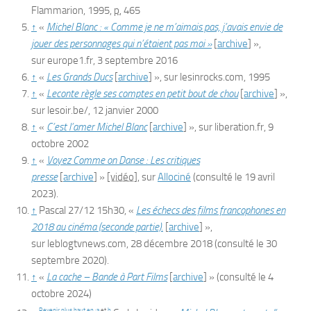
Flammarion,
1995
,
p.
465
↑
«
Michel Blanc : « Comme je ne m’aimais pas, j’avais envie de
jouer des personnages qui n’étaient pas moi »
[
archive
]
»,
sur
europe1.fr
,
3 septembre 2016
↑
«
Les Grands Ducs
[
archive
]
», sur
lesinrocks.com
,
1995
↑
«
Leconte règle ses comptes en petit bout de chou
[
archive
]
»,
sur
lesoir.be/
,
12 janvier 2000
↑
«
C’est l’amer Michel Blanc
[
archive
]
», sur
liberation.fr
,
9
octobre 2002
↑
«
Voyez Comme on Danse : Les critiques
presse
[
archive
]
»
[vidéo]
, sur
Allociné
(consulté le
19 avril
2023
)
.
↑
Pascal 27/12 15h30, «
Les échecs des films francophones en
2018 au cinéma (seconde partie).
[
archive
]
»,
sur
leblogtvnews.com
,
28 décembre 2018
(consulté le
30
septembre 2020
)
.
↑
«
La cache – Bande à Part Films
[
archive
]
»
(consulté le
4
octobre 2024
)
Revenir plus haut en :
a
et
b