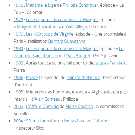
1978
:
Madame le juge
de
Philippe Condroyer
, épisode « Le
Feu » : Colomar
1979
:
Les Enquêtes du commissaire Maigret
, épisode
«
Maigret et l’Indicateur
» d’
Yves Allégret
: la Puce
1979
:
Les 400 coups de Virginie
, épisode « Une provinciale à
Paris », réalisation
Bernard Queysanne
1981
:
Les Enquêtes du commissaire Maigret
, épisode «
Le
Pendu de Saint-Pholien
» d’
Yves Allégret
: René Josselin
1982
:
Après tout ce qu’on a fait pour toi
de
Jacques Fansten
:
Pierre
1988
:
Palace
(1 épisode) de
Jean-Michel Ribes
: l’inspecteur
d’audimat
1988 :
Médecins des hommes
, épisode « Afghanistan, le pays
interdit » d’
Alain Corneau
: Philippe
2003
:
L’Affaire Dominici
de
Pierre Boutron
: le commissaire
Sébeille
2004
:
93, rue Lauriston
de
Denys Granier-Deferre
:
l’inspecteur Blot