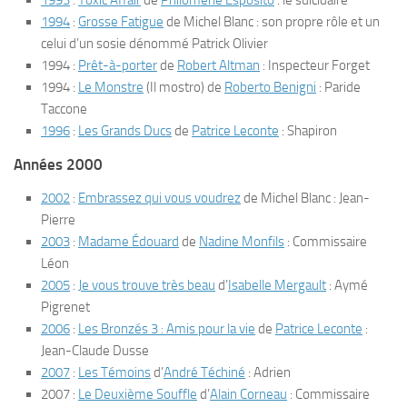
1993
:
Toxic Affair
de
Philomène Esposito
: le suicidaire
1994
:
Grosse Fatigue
de Michel Blanc : son propre rôle et un
celui d’un sosie dénommé Patrick Olivier
1994 :
Prêt-à-porter
de
Robert Altman
: Inspecteur Forget
1994 :
Le Monstre
(
Il mostro
) de
Roberto Benigni
: Paride
Taccone
1996
:
Les Grands Ducs
de
Patrice Leconte
: Shapiron
Années 2000
2002
:
Embrassez qui vous voudrez
de Michel Blanc : Jean-
Pierre
2003
:
Madame Édouard
de
Nadine Monfils
: Commissaire
Léon
2005
:
Je vous trouve très beau
d’
Isabelle Mergault
: Aymé
Pigrenet
2006
:
Les Bronzés 3 : Amis pour la vie
de
Patrice Leconte
:
Jean-Claude Dusse
2007
:
Les Témoins
d’
André Téchiné
: Adrien
2007 :
Le Deuxième Souffle
d’
Alain Corneau
: Commissaire