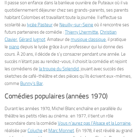
Il passe son enfance dans la banlieue ouvrière de Puteaux où il va
quotidiennement déjeuner chez ses grands-parents, ses parents
habitant Colombes et travaillant toute la journée. Il effectue sa
scolarité au
lycée Pasteur
de
Neuilly-sur-Seine
où il rencontre ses
futurs partenaires de comédie :
Thierry Lhermitte
,
Christian
Clavier
,
Gérard Jugnot
. Amateur de
musique classique
, il pratique
le
piano
depuis le lycée grâce à un professeur qui lui donne des
cours. À 20 ans, il décide de s’y consacrer pendant une année. Le
succès n’étant pas au rendez-vous, il choisit la comédie et rejoint
les comédiens de
la troupe du Splendid
, jouant avec succès des
sketches de café-théâtre et des pièces qu’ils écrivent eux-mêmes,
comme
Bunny’s Bar
.
Comédies populaires (années 1970)
Durant les années 1970, Michel Blanc enchaîne en parallèle du
théâtre les petits rôles au cinéma : en 1977, il tient un rôle
secondaire dans la comédie
Vous n’aurez pas l’Alsace et la Lorraine
,
réalisée par
Coluche
et
Marc Monnet
. En 1978, il est révélé au grand