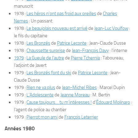
manuscrit
1978 :
Les héros n’ont pas froid aux oreilles
de
Charles
Nemes
: Un passant
1978 :
Le beaujolais nouveau est arrivé
de
Jean-Luc Voulfow
:
le fils du capitaine
1978 :
Les Bronzés
de
Patrice Leconte
: Jean-Claude Dusse
1978 :
Chaussette surprise
de
Jean-François Davy
: l’interne
1979
:
La Gueule de l’autre
de
Pierre Tchernia
: Taboureau,
l’adjoint de Javert
1979 :
Les Bronzés font du ski
de
Patrice Leconte
: Jean-
Claude Dusse
1979 :
Rien ne va plus
de
Jean-Michel Ribes
: Marcel Dupin
1979 :
L’Adolescente
de
Jeanne Moreau
: M. Bertin
1979 :
Cause toujours… tu m’intéresses !
d’
Édouard Molinaro
:
l’agent de police au chantier
1979 :
Pierrot mon ami
de
François Leterrier
Années 1980