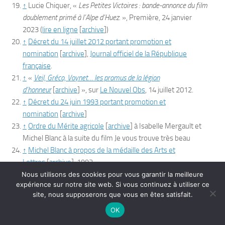
↑
Lucie Chiquer, «
Les Petites Victoires : bande-annonce du film
doublement primé à l’Alpe d’Huez.
»,
Première
,‎
24 janvier
2023
(
lire en ligne
[
archive
]
)
↑
Décret du 14 juillet 2012 portant promotion et
nomination
[
archive
]
,
Journal officiel
de la République
française
.
↑
«
Veil, Gréco, Voynet… les promus de la légion
d’honneur
[
archive
]
», sur
Le Nouvel Obs
,
14 juillet 2012
.
↑
Décret du 24 juin 1993 portant promotion et
nomination
[
archive
]
↑
Ordre du Mérite agricole
[
archive
]
à Isabelle Mergault et
Michel Blanc à la suite du film
Je vous trouve très beau
↑
Michel Blanc à propos de la médaille des Arts et
Lettres
[
archive
]
, 1992.
Nous utilisons des cookies pour vous garantir la meilleure
Voir aussi
expérience sur notre site web. Si vous continuez à utiliser ce
site, nous supposerons que vous en êtes satisfait.
Sur les autres projets Wikimedia :
OK
Michel Blanc
, sur
Wikimedia Commons