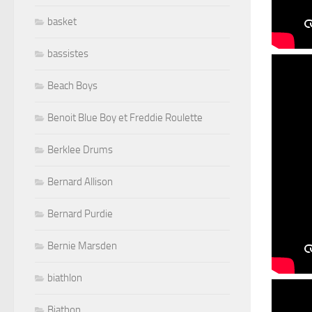
basket
bassistes
Beach Boys
Benoit Blue Boy et Freddie Roulette
Berklee Drums
Bernard Allison
Bernard Purdie
Bernie Marsden
biathlon
Biathon