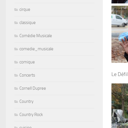
cirque
classique
Comédie Musicale
comedie_musicale
comique
Le Défi
Concerts
Cornell Dupree
Country
Country Rock
cuisine