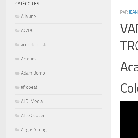
CATÉGORIES
PAR
JEAN
A la une
VA
AC/DC
TR
accordeoniste
Acteurs
Aca
Adam Bomb
Co
afrobeat
Al Di Meola
Alice Cooper
Angus Young