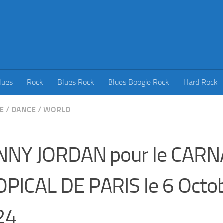
lues
Rock
Blues Rock
Blues Boogie Rock
Hard Rock
E
/
DANCE
/
WORLD
NNY JORDAN pour le CAR
PICAL DE PARIS le 6 Octo
24