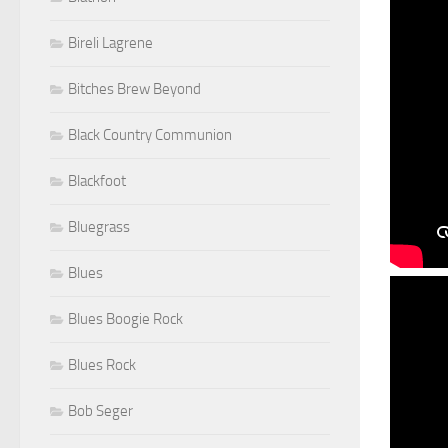
Bireli Lagrene
Bitches Brew Beyond
Black Country Communion
Blackfoot
Bluegrass
Blues
Blues Boogie Rock
Blues Rock
Bob Seger