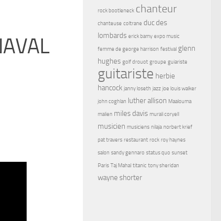
chanteur
rock bootleneck
duc des
chanteuse
coltrane
lombards
erick bamy
expo music
NAVAL
glenn
femme de george harrison
festival
hughes
golf drouot
groupe
guiariste
guitariste
herbie
hancock
janny loseth
jazz
joe louis walker
luther allison
john coghlan
Maalouma
miles davis
malien
murali coryell
musicien
musiciens
nilaja
norbert krief
pat travers
restaurant
rock
roy haynes
salon
sandy gennaro
status quo
sunset
Paris
Taj Mahal
titanic
tony sheridan
wayne shorter