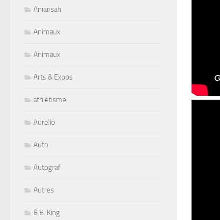
Aniansah
Animaux
Animaux
Arts & Expos
athletisme
Aurelio
Auto
Autograf
Autres
B.B. King