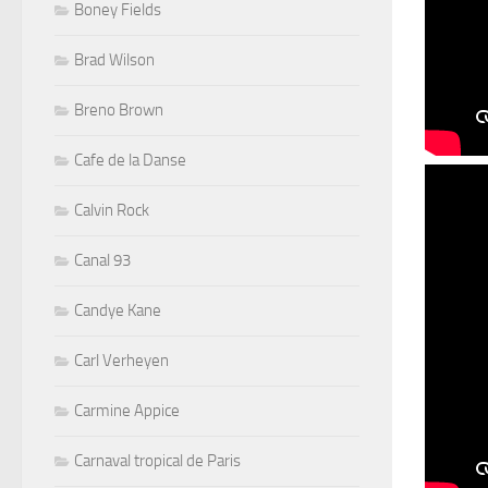
Boney Fields
Brad Wilson
Breno Brown
Cafe de la Danse
Calvin Rock
Canal 93
Candye Kane
Carl Verheyen
Carmine Appice
Carnaval tropical de Paris