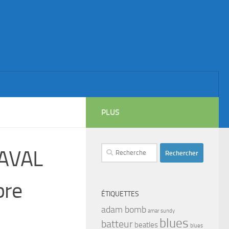
PLUS
Rechercher :
NAVAL
bre
ÉTIQUETTES
adam bomb
amar sundy
blues
batteur
beatles
blues