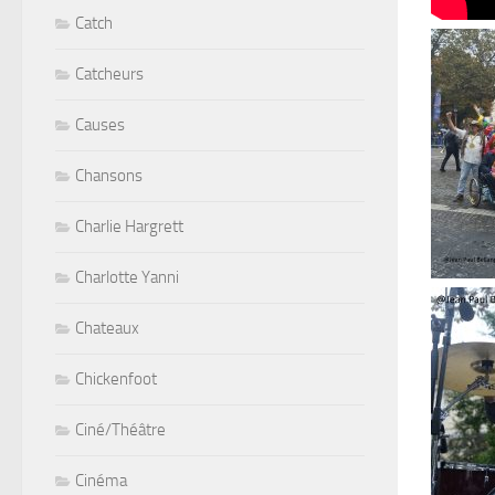
Catch
Catcheurs
Causes
Chansons
Charlie Hargrett
Charlotte Yanni
Chateaux
Chickenfoot
Ciné/Théâtre
Cinéma