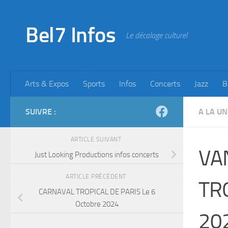
Skip to content
Bel7 Infos
Le décalage culturel
Arts & Expos
Sports
Infos
Concerts
Jazz
B
SUIVRE :
A LA UN
ARTICLE SUIVANT
VA
Just Looking Productions infos concerts
ARTICLE PRÉCÉDENT
TRO
CARNAVAL TROPICAL DE PARIS Le 6
Octobre 2024
20