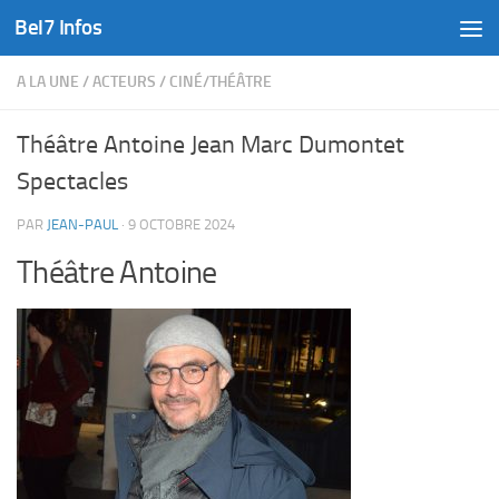
Bel7 Infos
Skip to content
A LA UNE
/
ACTEURS
/
CINÉ/THÉÂTRE
Théâtre Antoine Jean Marc Dumontet
Spectacles
PAR
JEAN-PAUL
·
9 OCTOBRE 2024
Théâtre Antoine