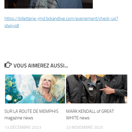
https://billetterie-jmd.
tickandlive.com/evenement/
check-up?
idwl=48
VOUS AIMEREZ AUSSI...
SUR LA ROUTE DE MEMPHIS
MARK KENDALL of GREAT
magazine news
WHITE news
13 DÉCEMBRE 2023
23 NOVEMBRE 2025