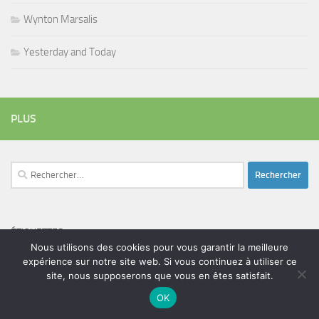
Wynton Marsalis
Yesterday and Today
PLUS
Rechercher :
ÉTIQUETTES
Nous utilisons des cookies pour vous garantir la meilleure
blues
batteur
adam bomb
beatles
amar sundy
blues rock
expérience sur notre site web. Si vous continuez à utiliser ce
chanteur
duc des lombards
site, nous supposerons que vous en êtes satisfait.
bootleneck
chanteuse
coltrane
erick bamy
glenn hughes
expo music
femme de george harrison
festival
golf drouot
groupe
OK
guitariste
herbie hancock
guiariste
janny loseth
jazz
joe louis walker