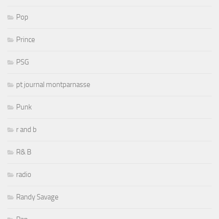
Pop
Prince
PSG
pt journal montparnasse
Punk
r and b
R& B
radio
Randy Savage