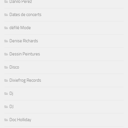
Danilo Perez
Dates de concerts
défilé Mode
Denise Richards
Dessin Peintures
Disco
Dixiefrog Records
Dj
DJ
Doc Holliday