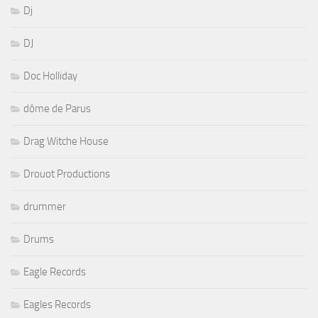
Dj
DJ
Doc Holliday
dôme de Parus
Drag Witche House
Drouot Productions
drummer
Drums
Eagle Records
Eagles Records