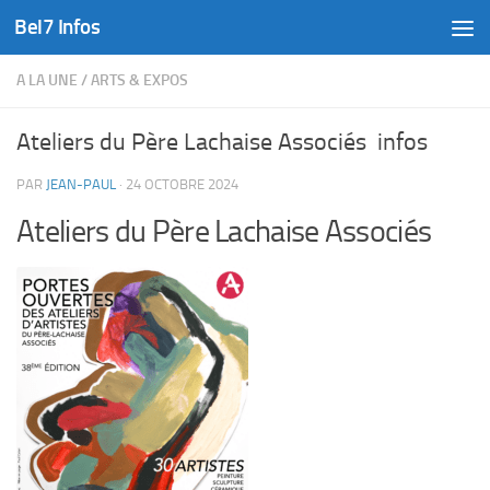
Bel7 Infos
Skip to content
A LA UNE
/
ARTS & EXPOS
Ateliers du Père Lachaise Associés infos
PAR
JEAN-PAUL
·
24 OCTOBRE 2024
Ateliers du Père Lachaise Associés