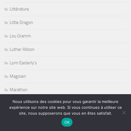
Littérature
Little Dragon
Lou Gramm
Luther Allison
Lynn Easterly's
Magicien
Marathon
Nous utilisons des cookies pour vous garantir la meilleure
Metalcore
expérience sur notre site web. Si vous continuez à utiliser ce
site, nous supposerons que vous en êtes satisfait.
Michael Jackson
OK
Mike Estes