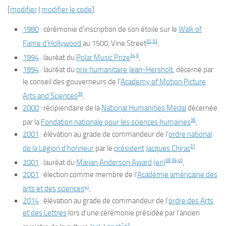
[
modifier
|
modifier le code
]
1980
: cérémonie d’inscription de son étoile sur le
Walk of
32
,
33
Fame d’Hollywood
au 1500, Vine Street
,
34
,
6
1994
: lauréat du
Polar Music Prize
,
1994
: lauréat du
prix humanitaire Jean-Hersholt
, décerné par
le conseil des gouverneurs de l’
Academy of Motion Picture
35
Arts and Sciences
,
2000
: récipiendaire de la
National Humanities Medal
décernée
36
par la
Fondation nationale pour les sciences humaines
,
2001
: élévation au grade de commandeur de l’
ordre national
37
de la Légion d’honneur
par le
président
Jacques Chirac
38
,
39
,
40
2001
: lauréat du
Marian Anderson Award
(en)
,
2001
: élection comme membre de l’
Académie américaine des
41
arts et des sciences
,
2014
: élévation au grade de commandeur de l’
ordre des Arts
et des Lettres
lors d’une cérémonie présidée par l’ancien
42
,
43