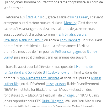
Quincy Jones, homme pourtant foncièrement optimiste, au bord de
la dépression.
Il retourne aux
États-Unis
où, grâce à l’aide d’
Irving Green
, il devient
arrangeur puis directeur musical du label
Mercury
. C’est dans ce
cadre qu’il va arranger des dizaines d’albums de jazzmen mais
aussi, et surtout, d’artistes comme
Frank Sinatra
,
Barbra
Streisand
,
Nana Mouskouri
ou encore
Tony Bennett
. En
1964
, il est
nommé vice-président du label. La même année il écrit sa
première musique de film pour
Le Prêteur sur gages
de
Sidney
Lumet
puis en écrit d’autres dans les années qui suivent.
Il travaille aussi pour la télévision : musiques de
L’Homme de
fer
,
Sanford and Son
et du
Bill Cosby Show
(en)
. Il milite dans de
nombreux
mouvements anti-racistes
et sociaux auprès de
Martin
Luther King
ou du Révérend
Jesse Jackson
. Il aide financièrement
l’IBAM (« Institute for Black American Music ») et est un des
fondateurs du « Black Arts Festival » de
Chicago
. En
1973
, Quincy
Jones coproduit pour CBS
Duke Ellington
, We Love You Madly
, une
émission télévisée en hommage à l’œuvre du Duke à laquelle