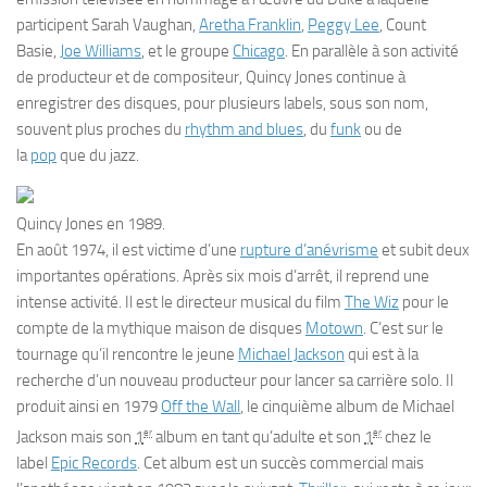
participent Sarah Vaughan,
Aretha Franklin
,
Peggy Lee
, Count
Basie,
Joe Williams
, et le groupe
Chicago
. En parallèle à son activité
de producteur et de compositeur, Quincy Jones continue à
enregistrer des disques, pour plusieurs labels, sous son nom,
souvent plus proches du
rhythm and blues
, du
funk
ou de
la
pop
que du jazz.
Quincy Jones en 1989.
En
août 1974
, il est victime d’une
rupture d’anévrisme
et subit deux
importantes opérations. Après six mois d’arrêt, il reprend une
intense activité. Il est le directeur musical du film
The Wiz
pour le
compte de la mythique maison de disques
Motown
. C’est sur le
tournage qu’il rencontre le jeune
Michael Jackson
qui est à la
recherche d’un nouveau producteur pour lancer sa carrière solo. Il
produit ainsi en
1979
Off the Wall
, le cinquième album de Michael
er
er
Jackson mais son
1
album en tant qu’adulte et son
1
chez le
label
Epic Records
. Cet album est un succès commercial mais