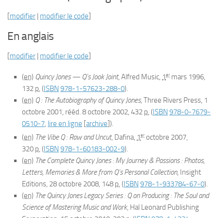
[
modifier
|
modifier le code
]
En anglais
[
modifier
|
modifier le code
]
er
(en)
Quincy Jones — Q’s Jook Joint
, Alfred Music,
1
mars 1996
,
132
p.
(
ISBN
978-1-57623-288-0
)
.
(en)
Q : The Autobiography of Quincy Jones
, Three Rivers Press, 1
octobre 2001, rééd. 8 octobre 2002, 432
p.
(
ISBN
978-0-7679-
0510-7
,
lire en ligne
[
archive
]
)
.
er
(en)
The Vibe Q : Raw and Uncut
, Dafina,
1
octobre 2007
,
320
p.
(
ISBN
978-1-60183-002-9
)
.
(en)
The Complete Quincy Jones : My Journey & Passions : Photos,
Letters, Memories & More from Q’s Personal Collection
, Insight
Editions,
28 octobre 2008
, 148
p.
(
ISBN
978-1-933784-67-0
)
.
(en)
The Quincy Jones Legacy Series : Q on Producing : The Soul and
Science of Mastering Music and Work
, Hal Leonard Publishing