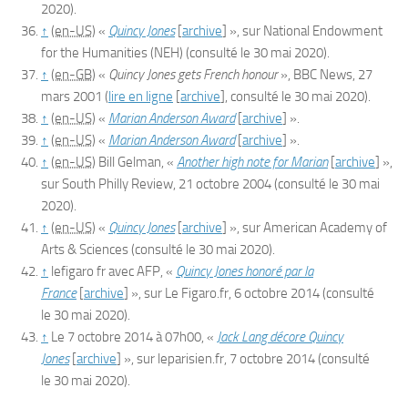
2020
)
.
↑
(en-US)
«
Quincy Jones
[
archive
]
», sur
National Endowment
for the Humanities (NEH)
(consulté le
30 mai 2020
)
.
↑
(en-GB)
«
Quincy Jones gets French honour
»,
BBC News
,‎
27
mars 2001
(
lire en ligne
[
archive
]
, consulté le
30 mai 2020
)
.
↑
(en-US)
«
Marian Anderson Award
[
archive
]
»
.
↑
(en-US)
«
Marian Anderson Award
[
archive
]
»
.
↑
(en-US)
Bill
Gelman
, «
Another high note for Marian
[
archive
]
»,
sur
South Philly Review
,
21 octobre 2004
(consulté le
30 mai
2020
)
.
↑
(en-US)
«
Quincy Jones
[
archive
]
», sur
American Academy of
Arts & Sciences
(consulté le
30 mai 2020
)
.
↑
lefigaro fr avec
AFP
, «
Quincy Jones honoré par la
France
[
archive
]
», sur
Le Figaro.fr
,
6 octobre 2014
(consulté
le
30 mai 2020
)
.
↑
Le 7 octobre 2014
à 07h00
, «
Jack Lang décore Quincy
Jones
[
archive
]
», sur
leparisien.fr
,
7 octobre 2014
(consulté
le
30 mai 2020
)
.