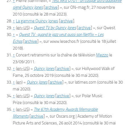
↑
Pierre
Stemmelin
, «
Test AKG Q701 : un casque ultra audiophile
signé Quincy Jones
[
archive
]
», sur
ON-mag.fr
,
27 novembre
2010
(consulté le
28 mai 2023
)
.
↑
La gamme Quincy Jones
[
archive
]
.
↑
(en-US)
«
Qwest TV by Quincy Jones
[
archive
]
», sur
Qwest
.
↑
«
Qwest TV : quand le jazz veut aussi son Netflix – Les
Echos
[
archive
]
», sur
www.lesechos.fr
(consulté le
18 juillet
2018
)
.
↑
Concert retransmis sur la chaîne de télévision
Mezzo
le
23/09/2011.
↑
(en-US)
«
Quincy Jones
[
archive
]
», sur
Hollywood Walk of
Fame
,
25 octobre 2019
(consulté le
30 mai 2020
)
.
↑
(en)
«
Quincy Jones
[
archive
]
», sur
latimes.com
(consulté le
30
mai 2020
)
.
↑
(en-US)
«
Quincy Jones
[
archive
]
», sur
Polar Music
Prize
(consulté le
30 mai 2020
)
.
↑
(en-US)
«
The 67th Academy Awards Memorable
Moments
[
archive
]
», sur
Oscars.org | Academy of Motion
Picture Arts and Sciences
,
26 août 2014
(consulté le
30 mai