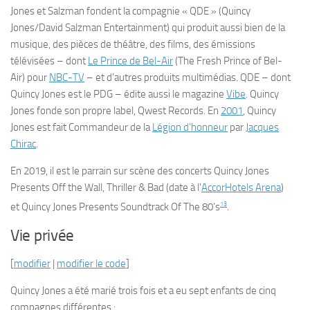
Jones et Salzman fondent la compagnie « QDE » (Quincy
Jones/David Salzman Entertainment) qui produit aussi bien de la
musique, des pièces de théâtre, des films, des émissions
télévisées – dont
Le Prince de Bel-Air
(
The Fresh Prince of Bel-
Air)
pour
NBC-TV
– et d’autres produits multimédias. QDE – dont
Quincy Jones est le PDG – édite aussi le magazine
Vibe
. Quincy
Jones fonde son propre label,
Qwest Records
. En
2001
, Quincy
Jones est fait Commandeur de la
Légion d’honneur
par
Jacques
Chirac
.
En 2019, il est le parrain sur scène des concerts
Quincy Jones
Presents Off the Wall, Thriller & Bad
(date à l’
AccorHotels Arena
)
13
et
Quincy Jones Presents Soundtrack Of The 80’s
.
Vie privée
[
modifier
|
modifier le code
]
Quincy Jones a été marié trois fois et a eu sept enfants de cinq
compagnes différentes :