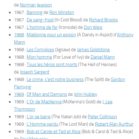
de
Norman Jewison
1967 :
Banning
de
Ron Winston
1967 :
De sang-froid
(
In Cold Blood
) de
Richard Brooks
1967 :
L’homme de fer
(
Ironside
) de
Don Weis
1968
:
Maldonne pour un espion
(
A Dandy in Aspict
) d’
Anthony
Mann
1968 :
Les Complices
(
Jigsaw
) de
James Goldstone
1968 :
Mon homme
(
For Love of Ivy
) de
Daniel Mann
1968 :
Tous les héros sont morts
(
The Hell of Heroes
)
de
Joseph Sargent
1968 :
Le crime, c’est notre business
(
The Split
) de
Gordon
Flemyng
1969
:
Of Men and Demons
de
John Hubley
1969 :
L’Or de MacKenna
(
McKenna’s Gold
) de
J. Lee
Thompson
1969 :
L’or se barre
(
The Italian Job
) de
Peter Collinson
1969 :
L’Homme perdu
(
The Lost Man
) de
Robert Alan Aurthur
1969 :
Bob et Carole et Ted et Alice
(
Bob & Carol & Ted & Alice
)