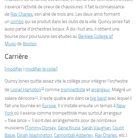
il exerce l’activité de cireur de chaussures. Il fait la connaissance
de
Ray Charles
, son aîné de trois ans. Les deux amis forment
un
combo
qui se produit dans les clubs de la ville. Quincy Jones fait
aussi partie d’orchestres locaux. À dix-huit ans, il obtient une
bourse pour poursuivre ses études au
Berklee College of
Music
de
Boston
.
Carrière
[
modifier
|
modifier le code
]
Quincy Jones quitte assez vite le collège pour intégrer l’orchestre
10
de
Lionel Hampton
comme
trompettiste
et
arrangeur
. Malgré un
11
salaire dérisoire
, il reste quatre ans dans ce
big band
avec lequel il
fait une tournée en
Europe
. Il s’installe ensuite un temps à
New
York
où il exerce comme trompettiste mais surtout arrangeur
« free lance ». Il écrit des arrangements pour de nombreux
musiciens (
Tommy Dorsey
,
Gene Krupa
,
Sarah Vaughan
,
Count
Basie
,
Dinah Washington
,
Cannonball Adderley
,
Ray Charles
, etc.).