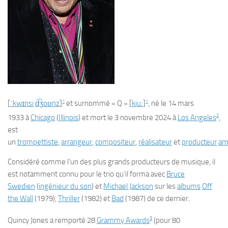
1
1
[
ˈ
k
w
ɪ
n
s
i
d͡ʒ
o
ʊ
n
z
]
et surnommé «
Q
»
[
k
j
u
ː
]
, né le
14 mars
2
1933
à
Chicago
(
Illinois
) et mort le
3 novembre 2024
à
Los Angeles
,
est
un
trompettiste
,
arrangeur
,
compositeur
,
réalisateur
et
producteur
am
Considéré comme l’un des plus grands producteurs de musique, il
est notamment connu pour le trio qu’il forma avec
Bruce
Swedien
(
ingénieur du son
) et
Michael Jackson
sur les
albums
Off
the Wall
(1979),
Thriller
(1982) et
Bad
(1987) de ce dernier.
3
Quincy Jones a remporté 28
Grammy Awards
(pour 80