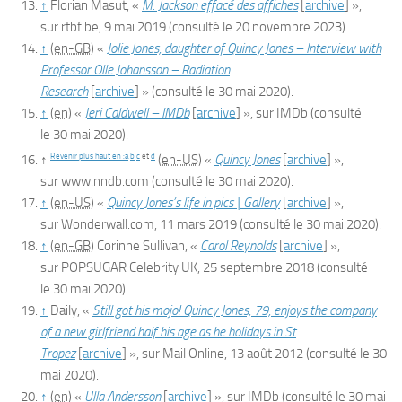
↑
Florian Masut, «
M. Jackson effacé des affiches
[
archive
]
»,
sur
rtbf.be
,
9 mai 2019
(consulté le
20 novembre 2023
)
.
↑
(en-GB)
«
Jolie Jones, daughter of Quincy Jones – Interview with
Professor Olle Johansson – Radiation
Research
[
archive
]
»
(consulté le
30 mai 2020
)
.
↑
(en)
«
Jeri Caldwell – IMDb
[
archive
]
», sur
IMDb
(consulté
le
30 mai 2020
)
.
Revenir plus haut en :
a
b
c
et
d
↑
(en-US)
«
Quincy Jones
[
archive
]
»,
sur
www.nndb.com
(consulté le
30 mai 2020
)
.
↑
(en-US)
«
Quincy Jones’s life in pics | Gallery
[
archive
]
»,
sur
Wonderwall.com
,
11 mars 2019
(consulté le
30 mai 2020
)
.
↑
(en-GB)
Corinne
Sullivan
, «
Carol Reynolds
[
archive
]
»,
sur
POPSUGAR Celebrity UK
,
25 septembre 2018
(consulté
le
30 mai 2020
)
.
↑
Daily
, «
Still got his mojo! Quincy Jones, 79, enjoys the company
of a new girlfriend half his age as he holidays in St
Tropez
[
archive
]
», sur
Mail Online
,
13 août 2012
(consulté le
30
mai 2020
)
.
↑
(en)
«
Ulla Andersson
[
archive
]
», sur
IMDb
(consulté le
30 mai