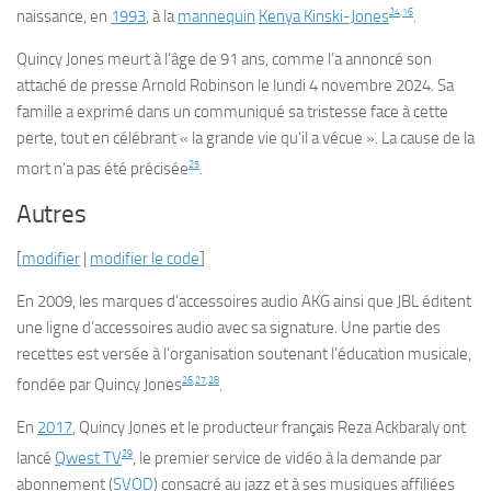
24
,
16
naissance, en
1993
, à la
mannequin
Kenya Kinski-Jones
.
Quincy Jones meurt à l’âge de 91 ans, comme l’a annoncé son
attaché de presse Arnold Robinson le lundi 4 novembre 2024. Sa
famille a exprimé dans un communiqué sa tristesse face à cette
perte, tout en célébrant « la grande vie qu’il a vécue ». La cause de la
25
mort n’a pas été précisée
.
Autres
[
modifier
|
modifier le code
]
En 2009, les marques d’accessoires audio AKG ainsi que JBL éditent
une ligne d’accessoires audio avec sa signature. Une partie des
recettes est versée à l’organisation soutenant l’éducation musicale,
26
,
27
,
28
fondée par Quincy Jones
.
En
2017
, Quincy Jones et le producteur français Reza Ackbaraly ont
29
lancé
Qwest TV
, le premier service de vidéo à la demande par
abonnement (
SVOD
) consacré au jazz et à ses musiques affiliées