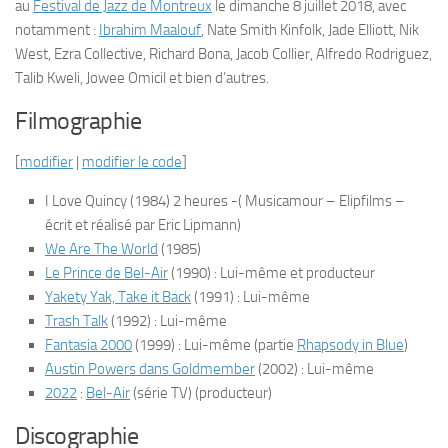
au
Festival de Jazz de Montreux
le dimanche
8 juillet 2018
, avec
notamment :
Ibrahim Maalouf
, Nate Smith Kinfolk, Jade Elliott, Nik
West, Ezra Collective, Richard Bona, Jacob Collier, Alfredo Rodriguez,
Talib Kweli, Jowee Omicil et bien d’autres.
Filmographie
[
modifier
|
modifier le code
]
I Love Quincy (1984) 2 heures -( Musicamour – Elipfilms –
écrit et réalisé par Eric Lipmann)
We Are The World
(1985)
Le Prince de Bel-Air
(1990) : Lui-même et producteur
Yakety Yak, Take it Back
(1991) : Lui-même
Trash Talk
(1992) : Lui-même
Fantasia 2000
(1999) : Lui-même (partie
Rhapsody in Blue
)
Austin Powers dans Goldmember
(2002) : Lui-même
2022
:
Bel-Air
(série TV) (producteur)
Discographie