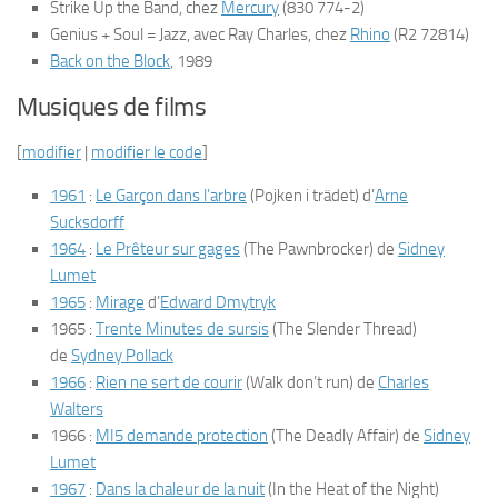
Strike Up the Band
, chez
Mercury
(830 774-2)
Genius + Soul = Jazz
, avec Ray Charles, chez
Rhino
(R2 72814)
Back on the Block
, 1989
Musiques de films
[
modifier
|
modifier le code
]
1961
:
Le Garçon dans l’arbre
(
Pojken i trädet
) d’
Arne
Sucksdorff
1964
:
Le Prêteur sur gages
(
The Pawnbrocker
) de
Sidney
Lumet
1965
:
Mirage
d’
Edward Dmytryk
1965 :
Trente Minutes de sursis
(
The Slender Thread
)
de
Sydney Pollack
1966
:
Rien ne sert de courir
(
Walk don’t run
) de
Charles
Walters
1966 :
MI5 demande protection
(
The Deadly Affair
) de
Sidney
Lumet
1967
:
Dans la chaleur de la nuit
(
In the Heat of the Night
)