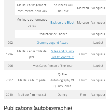
Meilleur arrangement
The Places You
Morceau
Vainqueur
instrumental pour voix
Find Love
Meilleure performance
Back on the Block
Morceau
Vainqueur
de rap
Producteur de l’année
Vainqueur
1992
Grammy Legend Award
Lauréat
Meilleur ensemble de
Miles and Quincy
1994
Album
Vainqueur
jazz
Live at Montreux
1996
MusiCares Person of the Year
Lauréat
Q: The
2002
Meilleur album parlé
Autobiography Of
Album
Vainqueur
Quincy Jones
2019
Meilleur film musical
Quincy
Film
Vainqueur
Publications (autobiographie)