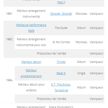
Part I)
Meilleur arrangement
1981
Dinorah, Dinorah
Morceau
Vainqueur
instrumental
Meilleure performance
The Dude
Album
Vainqueur
R&B
1982
Meilleur arrangement
Ai No Corrida
Morceau
Vainqueur
instrumental pour voix
Producteur de l’année
Vainqueur
Meilleur album
Thriller
Album
Vainqueur
Meilleur
Beat It
Single
Vainqueur
enregistrement
1984
Meilleur album pour
E.T. The Extra-
Album
Vainqueur
enfants
Terrestrial
Producteur de l’année
Vainqueur
Meilleur arrangement
Grace (Gymnastics