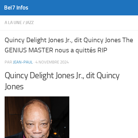
Bel7 Infos
Skip to content
A LA UNE
/
JAZZ
Quincy Delight Jones Jr., dit Quincy Jones The
GENIUS MASTER nous a quittés RIP
PAR
JEAN-PAUL
·
4 NOVEMBRE 2024
Quincy Delight Jones Jr., dit Quincy
Jones