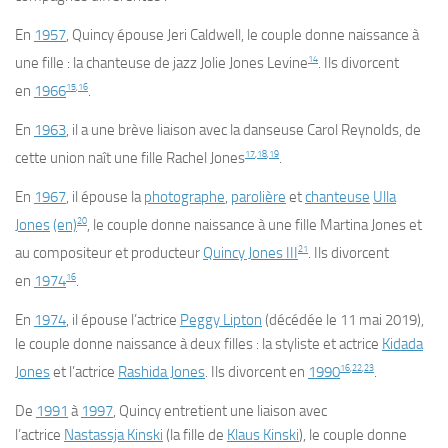
En
1957
, Quincy épouse Jeri Caldwell, le couple donne naissance à
14
une fille : la chanteuse de jazz Jolie Jones Levine
. Ils divorcent
15
,
16
en
1966
.
En
1963
, il a une brève liaison avec la danseuse Carol Reynolds, de
17
,
18
,
19
cette union naît une fille Rachel Jones
.
En
1967
, il épouse la
photographe
,
parolière
et
chanteuse
Ulla
20
Jones
(en)
, le couple donne naissance à une fille Martina Jones et
21
au compositeur et producteur
Quincy Jones III
. Ils divorcent
16
en
1974
.
En
1974
, il épouse l’actrice
Peggy Lipton
(décédée le
11 mai 2019
),
le couple donne naissance à deux filles : la styliste et actrice
Kidada
16
,
22
,
23
Jones
et l’actrice
Rashida Jones
. Ils divorcent en
1990
.
De
1991
à
1997
, Quincy entretient une liaison avec
l’actrice
Nastassja Kinski
(la fille de
Klaus Kinski
), le couple donne