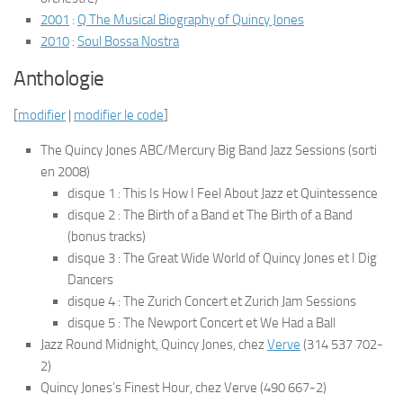
2001
:
Q The Musical Biography of Quincy Jones
2010
:
Soul Bossa Nostra
Anthologie
[
modifier
|
modifier le code
]
The Quincy Jones ABC/Mercury Big Band Jazz Sessions
(sorti
en 2008)
disque 1 :
This Is How I Feel About Jazz
et
Quintessence
disque 2 :
The Birth of a Band
et
The Birth of a Band
(bonus tracks)
disque 3 :
The Great Wide World of Quincy Jones
et
I Dig
Dancers
disque 4 :
The Zurich Concert
et
Zurich Jam Sessions
disque 5 :
The Newport Concert
et
We Had a Ball
Jazz Round Midnight
, Quincy Jones, chez
Verve
(314 537 702-
2)
Quincy Jones’s Finest Hour
, chez Verve (490 667-2)