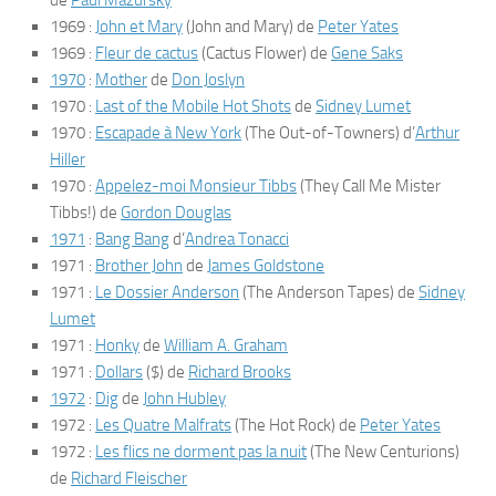
de
Paul Mazursky
1969 :
John et Mary
(
John and Mary
) de
Peter Yates
1969 :
Fleur de cactus
(
Cactus Flower
) de
Gene Saks
1970
:
Mother
de
Don Joslyn
1970 :
Last of the Mobile Hot Shots
de
Sidney Lumet
1970 :
Escapade à New York
(
The Out-of-Towners
) d’
Arthur
Hiller
1970 :
Appelez-moi Monsieur Tibbs
(
They Call Me Mister
Tibbs!
) de
Gordon Douglas
1971
:
Bang Bang
d’
Andrea Tonacci
1971 :
Brother John
de
James Goldstone
1971 :
Le Dossier Anderson
(
The Anderson Tapes
) de
Sidney
Lumet
1971 :
Honky
de
William A. Graham
1971 :
Dollars
(
$
) de
Richard Brooks
1972
:
Dig
de
John Hubley
1972 :
Les Quatre Malfrats
(
The Hot Rock
) de
Peter Yates
1972 :
Les flics ne dorment pas la nuit
(
The New Centurions
)
de
Richard Fleischer