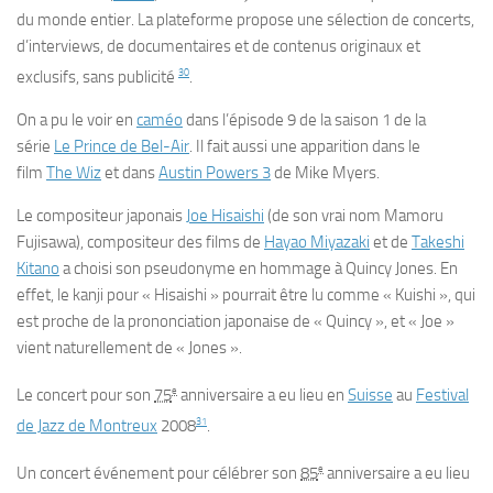
du monde entier. La plateforme propose une sélection de concerts,
d’interviews, de documentaires et de contenus originaux et
30
exclusifs, sans publicité
.
On a pu le voir en
caméo
dans l’épisode 9 de la saison 1 de la
série
Le Prince de Bel-Air
. Il fait aussi une apparition dans le
film
The Wiz
et dans
Austin Powers 3
de Mike Myers.
Le compositeur japonais
Joe Hisaishi
(de son vrai nom Mamoru
Fujisawa), compositeur des films de
Hayao Miyazaki
et de
Takeshi
Kitano
a choisi son pseudonyme en hommage à Quincy Jones. En
effet, le kanji pour «
Hisaishi
» pourrait être lu comme «
Kuishi
», qui
est proche de la prononciation japonaise de « Quincy », et « Joe »
vient naturellement de « Jones ».
e
Le concert pour son
75
anniversaire a eu lieu en
Suisse
au
Festival
31
de Jazz de Montreux
2008
.
e
Un concert événement pour célébrer son
85
anniversaire a eu lieu