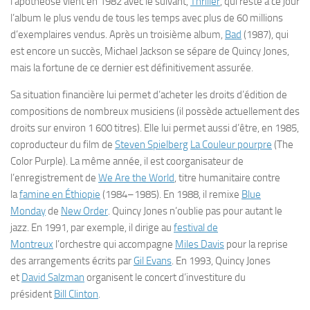
l’apothéose vient en
1982
avec le suivant,
Thriller
, qui reste à ce jour
l’album le plus vendu de tous les temps avec plus de 60 millions
d’exemplaires vendus. Après un troisième album,
Bad
(1987), qui
est encore un succès, Michael Jackson se sépare de Quincy Jones,
mais la fortune de ce dernier est définitivement assurée.
Sa situation financière lui permet d’acheter les droits d’édition de
compositions de nombreux musiciens (il possède actuellement des
droits sur environ 1 600 titres). Elle lui permet aussi d’être, en
1985
,
coproducteur du film de
Steven Spielberg
La Couleur pourpre
(
The
Color Purple
). La même année, il est coorganisateur de
l’enregistrement de
We Are the World
, titre humanitaire contre
la
famine en Éthiopie
(
1984
–
1985
). En
1988
, il remixe
Blue
Monday
de
New Order
. Quincy Jones n’oublie pas pour autant le
jazz. En
1991
, par exemple, il dirige au
festival de
Montreux
l’orchestre qui accompagne
Miles Davis
pour la reprise
des arrangements écrits par
Gil Evans
. En
1993
, Quincy Jones
et
David Salzman
organisent le concert d’investiture du
président
Bill Clinton
.