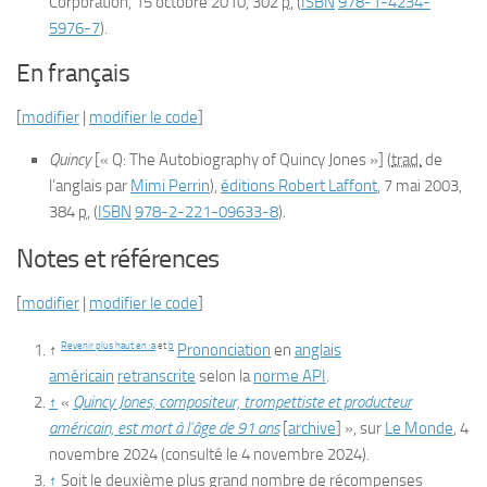
Corporation,
15 octobre 2010
, 302
p.
(
ISBN
978-1-4234-
5976-7
)
.
En français
[
modifier
|
modifier le code
]
Quincy
[«
Q: The Autobiography of Quincy Jones
»] (
trad.
de
l’anglais par
Mimi Perrin
),
éditions Robert Laffont
,
7 mai 2003
,
384
p.
(
ISBN
978-2-221-09633-8
)
.
Notes et références
[
modifier
|
modifier le code
]
Revenir plus haut en :
a
et
b
↑
Prononciation
en
anglais
américain
retranscrite
selon la
norme API
.
↑
«
Quincy Jones, compositeur, trompettiste et producteur
américain, est mort à l’âge de 91 ans
[
archive
]
», sur
Le Monde
,
4
novembre 2024
(consulté le
4 novembre 2024
)
.
↑
Soit le deuxième plus grand nombre de récompenses