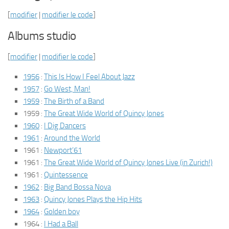
[
modifier
|
modifier le code
]
Albums studio
[
modifier
|
modifier le code
]
1956
:
This Is How I Feel About Jazz
1957
:
Go West, Man!
1959
:
The Birth of a Band
1959 :
The Great Wide World of Quincy Jones
1960
:
I Dig Dancers
1961
:
Around the World
1961 :
Newport’61
1961 :
The Great Wide World of Quincy Jones Live (in Zurich!)
1961 :
Quintessence
1962
:
Big Band Bossa Nova
1963
:
Quincy Jones Plays the Hip Hits
1964
:
Golden boy
1964 :
I Had a Ball