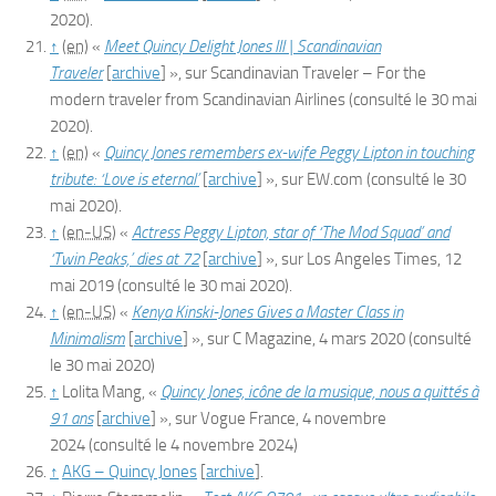
2020
)
.
↑
(en)
«
Meet Quincy Delight Jones III | Scandinavian
Traveler
[
archive
]
», sur
Scandinavian Traveler – For the
modern traveler from Scandinavian Airlines
(consulté le
30 mai
2020
)
.
↑
(en)
«
Quincy Jones remembers ex-wife Peggy Lipton in touching
tribute: ‘Love is eternal’
[
archive
]
», sur
EW.com
(consulté le
30
mai 2020
)
.
↑
(en-US)
«
Actress Peggy Lipton, star of ‘The Mod Squad’ and
‘Twin Peaks,’ dies at 72
[
archive
]
», sur
Los Angeles Times
,
12
mai 2019
(consulté le
30 mai 2020
)
.
↑
(en-US)
«
Kenya Kinski-Jones Gives a Master Class in
Minimalism
[
archive
]
», sur
C Magazine
,
4 mars 2020
(consulté
le
30 mai 2020
)
↑
Lolita
Mang
, «
Quincy Jones, icône de la musique, nous a quittés à
91 ans
[
archive
]
», sur
Vogue France
,
4 novembre
2024
(consulté le
4 novembre 2024
)
↑
AKG – Quincy Jones
[
archive
]
.