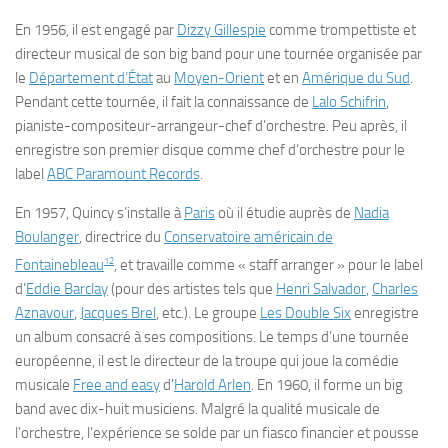
En 1956, il est engagé par
Dizzy Gillespie
comme trompettiste et
directeur musical de son big band pour une tournée organisée par
le
Département d’État
au
Moyen-Orient
et en
Amérique du Sud
.
Pendant cette tournée, il fait la connaissance de
Lalo Schifrin
,
pianiste-compositeur-arrangeur-chef d’orchestre. Peu après, il
enregistre son premier disque comme chef d’orchestre pour le
label
ABC Paramount Records
.
En 1957, Quincy s’installe à
Paris
où il étudie auprès de
Nadia
Boulanger
, directrice du
Conservatoire américain de
12
Fontainebleau
, et travaille comme « staff arranger » pour le label
d’
Eddie Barclay
(pour des artistes tels que
Henri Salvador
,
Charles
Aznavour
,
Jacques Brel
, etc.). Le groupe
Les Double Six
enregistre
un album consacré à ses compositions. Le temps d’une tournée
européenne, il est le directeur de la troupe qui joue la comédie
musicale
Free and easy
d’
Harold Arlen
. En
1960
, il forme un big
band avec dix-huit musiciens. Malgré la qualité musicale de
l’orchestre, l’expérience se solde par un fiasco financier et pousse