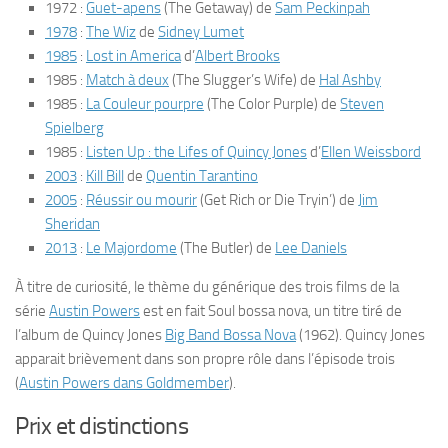
1972 :
Guet-apens
(
The Getaway
) de
Sam Peckinpah
1978
:
The Wiz
de
Sidney Lumet
1985
:
Lost in America
d’
Albert Brooks
1985 :
Match à deux
(
The Slugger’s Wife
) de
Hal Ashby
1985 :
La Couleur pourpre
(
The Color Purple
) de
Steven
Spielberg
1985 :
Listen Up : the Lifes of Quincy Jones
d’
Ellen Weissbord
2003
:
Kill Bill
de
Quentin Tarantino
2005
:
Réussir ou mourir
(
Get Rich or Die Tryin’
) de
Jim
Sheridan
2013
:
Le Majordome
(
The Butler
) de
Lee Daniels
À titre de curiosité, le thème du générique des trois films de la
série
Austin Powers
est en fait
Soul bossa nova
, un titre tiré de
l’album de Quincy Jones
Big Band Bossa Nova
(
1962
). Quincy Jones
apparait brièvement dans son propre rôle dans l’épisode trois
(
Austin Powers dans Goldmember
).
Prix et distinctions