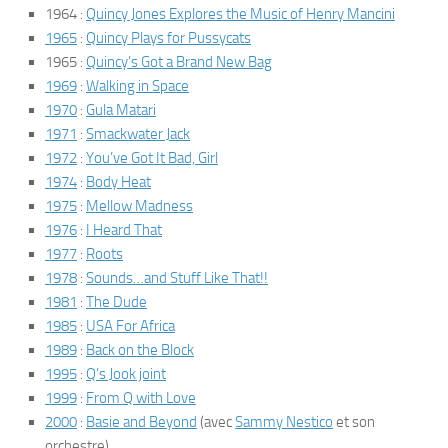
1964 :
Quincy Jones Explores the Music of Henry Mancini
1965
:
Quincy Plays for Pussycats
1965 :
Quincy’s Got a Brand New Bag
1969
:
Walking in Space
1970
:
Gula Matari
1971
:
Smackwater Jack
1972
:
You’ve Got It Bad, Girl
1974
:
Body Heat
1975
:
Mellow Madness
1976
:
I Heard That
1977
:
Roots
1978
:
Sounds…and Stuff Like That!!
1981
:
The Dude
1985
:
USA For Africa
1989
:
Back on the Block
1995
:
Q’s Jook joint
1999
:
From Q with Love
2000
:
Basie and Beyond
(avec
Sammy Nestico
et son
orchestre)