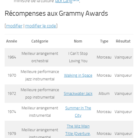
ministre de la culture
Jack Lang
,
Récompenses aux Grammy Awards
[
modifier
|
modifier le code
]
Année
Catégorie
Nom
Type
Résultat
Meilleur arrangement
I Can’t Stop
1964
Morceau
Vainqueur
orchestral
Loving You
Meilleure performance
1970
Walking in Space
Morceau
Vainqueur
jazz instrumental
Meilleure performance
1972
Smackwater Jack
Album
Vainqueur
pop instrumental
Meilleur arrangement
Summer In The
1974
Morceau
Vainqueur
instrumental
City
The Wiz Main
Meilleur arrangement
1979
Title (Overture,
Morceau
Vainqueur
instrumental