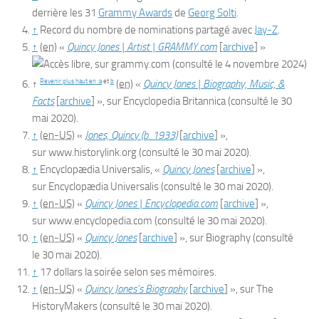
derrière les 31
Grammy Awards
de
Georg Solti
.
↑
Record du nombre de nominations partagé avec
Jay-Z
.
↑
(en)
«
Quincy Jones | Artist | GRAMMY.com
[
archive
]
»
, sur
grammy.com
(consulté le
4 novembre 2024
)
Revenir plus haut en :
a
et
b
↑
(en)
«
Quincy Jones | Biography, Music, &
Facts
[
archive
]
», sur
Encyclopedia Britannica
(consulté le
30
mai 2020
)
.
↑
(en-US)
«
Jones, Quincy (b. 1933)
[
archive
]
»,
sur
www.historylink.org
(consulté le
30 mai 2020
)
.
↑
Encyclopædia
Universalis
, «
Quincy Jones
[
archive
]
»,
sur
Encyclopædia Universalis
(consulté le
30 mai 2020
)
.
↑
(en-US)
«
Quincy Jones | Encyclopedia.com
[
archive
]
»,
sur
www.encyclopedia.com
(consulté le
30 mai 2020
)
.
↑
(en-US)
«
Quincy Jones
[
archive
]
», sur
Biography
(consulté
le
30 mai 2020
)
.
↑
17 dollars la soirée selon ses mémoires.
↑
(en-US)
«
Quincy Jones’s Biography
[
archive
]
», sur
The
HistoryMakers
(consulté le
30 mai 2020
)
.