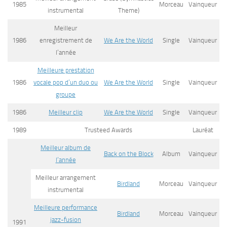
1985
Morceau
Vainqueur
instrumental
Theme)
Meilleur
1986
enregistrement de
We Are the World
Single
Vainqueur
l’année
Meilleure prestation
1986
vocale pop d’un duo ou
We Are the World
Single
Vainqueur
groupe
1986
Meilleur clip
We Are the World
Single
Vainqueur
1989
Trusteed Awards
Lauréat
Meilleur album de
Back on the Block
Album
Vainqueur
l’année
Meilleur arrangement
Birdland
Morceau
Vainqueur
instrumental
Meilleure performance
Birdland
Morceau
Vainqueur
jazz-fusion
1991