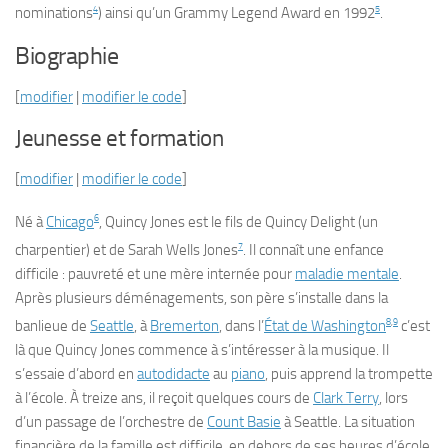
4
5
nominations
) ainsi qu’un Grammy Legend Award en 1992
.
Biographie
[
modifier
|
modifier le code
]
Jeunesse et formation
[
modifier
|
modifier le code
]
6
Né à
Chicago
, Quincy Jones est le fils de Quincy Delight (un
7
charpentier) et de Sarah Wells Jones
. Il connaît une enfance
difficile : pauvreté et une mère internée pour
maladie mentale
.
Après plusieurs déménagements, son père s’installe dans la
8
,
9
banlieue de
Seattle
, à
Bremerton
, dans l’
État de Washington
c’est
là que Quincy Jones commence à s’intéresser à la musique. Il
s’essaie d’abord en
autodidacte
au
piano
, puis apprend la trompette
à l’école. À treize ans, il reçoit quelques cours de
Clark Terry
, lors
d’un passage de l’orchestre de
Count Basie
à Seattle. La situation
financière de la famille est difficile, en dehors de ses heures d’école,