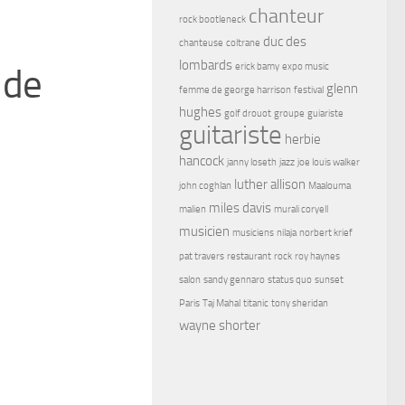
chanteur
rock bootleneck
duc des
chanteuse
coltrane
lombards
erick bamy
expo music
 de
glenn
femme de george harrison
festival
hughes
golf drouot
groupe
guiariste
guitariste
herbie
hancock
janny loseth
jazz
joe louis walker
luther allison
john coghlan
Maalouma
miles davis
malien
murali coryell
musicien
musiciens
nilaja
norbert krief
pat travers
restaurant
rock
roy haynes
salon
sandy gennaro
status quo
sunset
Paris
Taj Mahal
titanic
tony sheridan
wayne shorter