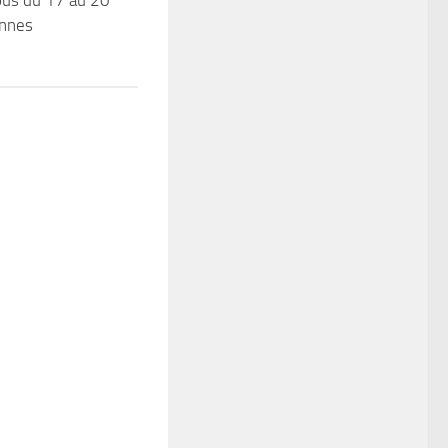
us du 17 au 20
annes