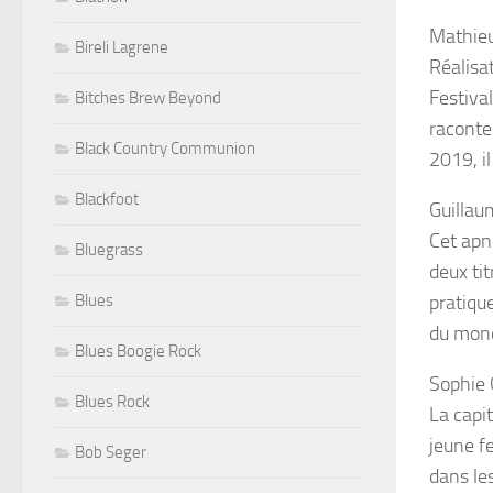
Mathieu
Bireli Lagrene
Réalisat
Festival
Bitches Brew Beyond
raconte
Black Country Communion
2019, il
Blackfoot
Guillau
Cet apn
Bluegrass
deux ti
Blues
pratique
du mon
Blues Boogie Rock
Sophie
Blues Rock
La capi
jeune f
Bob Seger
dans le