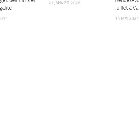
rgez des films en
Rendez-vo
21 JANVIER 2026
galité
Juillet à V
2014
14 MAI 2024