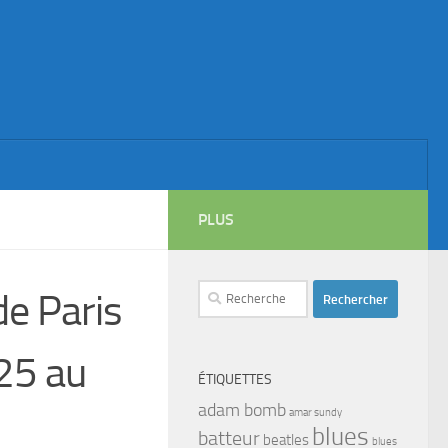
PLUS
Rechercher :
de Paris
025 au
ÉTIQUETTES
adam bomb
amar sundy
blues
batteur
beatles
blues