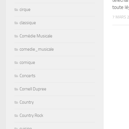
télecha
toute lé
cirque
7 MARS 
classique
Comédie Musicale
comedie_musicale
comique
Concerts
Cornell Dupree
Country
Country Rock
cuisine