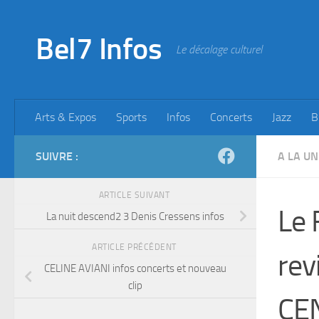
Skip to content
Bel7 Infos
Le décalage culturel
Arts & Expos
Sports
Infos
Concerts
Jazz
B
SUIVRE :
A LA UN
ARTICLE SUIVANT
Le 
La nuit descend2 3 Denis Cressens infos
ARTICLE PRÉCÉDENT
rev
CELINE AVIANI infos concerts et nouveau
clip
CE