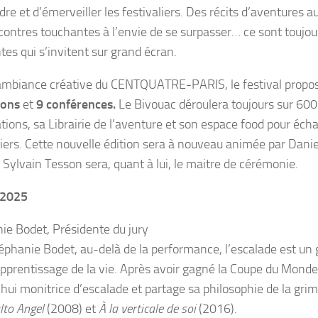
re et d’émerveiller les festivaliers. Des récits d’aventures au
contres touchantes à l’envie de se surpasser… ce sont toujour
tes qui s’invitent sur grand écran.
ambiance créative du CENTQUATRE-PARIS, le festival propo
ions
et
9 conférences.
Le Bivouac déroulera toujours sur 60
tions, sa Librairie de l’aventure et son espace food pour éch
iers. Cette nouvelle édition sera à nouveau animée par Danie
 Sylvain Tesson sera, quant à lui, le maitre de cérémonie.
 2025
ie Bodet, Présidente du jury
éphanie Bodet, au-delà de la performance, l’escalade est un 
apprentissage de la vie. Après avoir gagné la Coupe du Monde d
hui monitrice d’escalade et partage sa philosophie de la grim
lto Angel
(2008) et
À la verticale de soi
(2016).