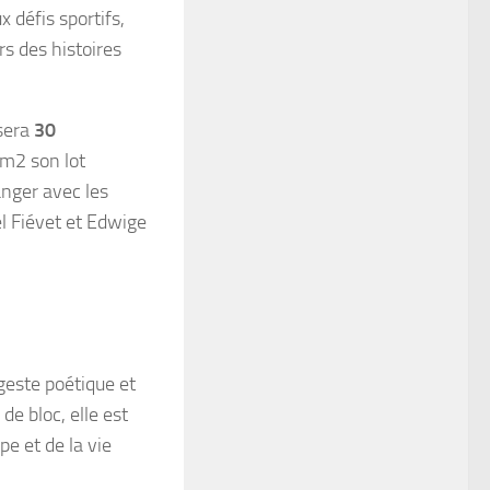
x défis sportifs,
s des histoires
sera
30
0m2 son lot
anger avec les
l Fiévet et Edwige
geste poétique et
e bloc, elle est
pe et de la vie