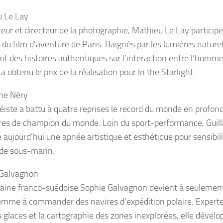
 Le Lay
eur et directeur de la photographie, Mathieu Le Lay participe 
 du film d’aventure de Paris. Baignés par les lumières naturel
nt des histoires authentiques sur l’interaction entre l’homme
 a obtenu le prix de la réalisation pour In the Starlight.
me Néry
éiste a battu à quatre reprises le record du monde en profon
tres de champion du monde. Loin du sport-performance, Gui
 aujourd’hui une apnée artistique et esthétique pour sensibilis
de sous-marin.
 Galvagnon
taine franco-suédoise Sophie Galvagnon devient à seulement
emme à commander des navires d’expédition polaire. Experte
s glaces et la cartographie des zones inexplorées, elle dévelo