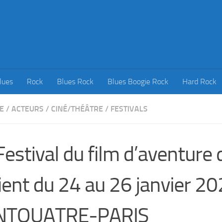
lues
Rock
Blues Rock
Blues Boogie Rock
Hard Rock
E
/
ACTEURS
/
CINÉ/THÉÂTRE
/
FESTIVALS
Festival du film d’aventure 
ient du 24 au 26 janvier 2
NTQUATRE-PARIS