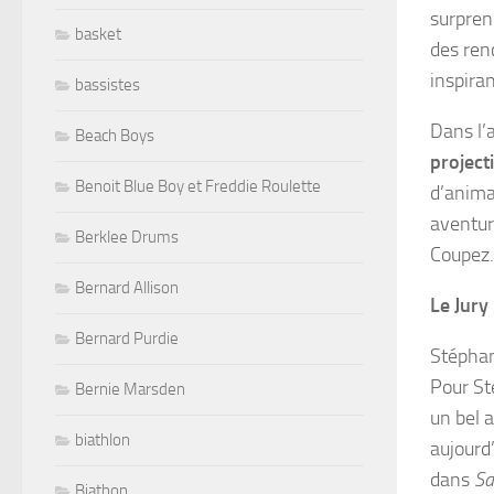
surprend
basket
des ren
inspiran
bassistes
Dans l’
Beach Boys
project
Benoit Blue Boy et Freddie Roulette
d’anima
aventur
Berklee Drums
Coupez.
Bernard Allison
Le Jury
Bernard Purdie
Stéphan
Pour St
Bernie Marsden
un bel 
biathlon
aujourd’
dans
Sa
Biathon