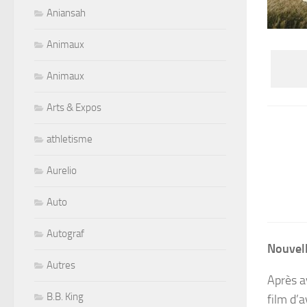
Aniansah
Animaux
Animaux
Arts & Expos
athletisme
Aurelio
Auto
Autograf
Nouvell
Autres
Après av
B.B. King
film d’