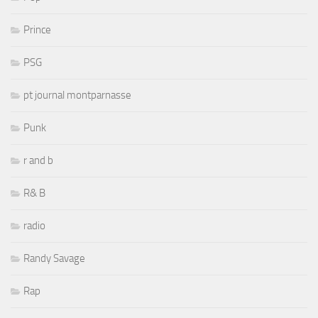
Prince
PSG
pt journal montparnasse
Punk
r and b
R& B
radio
Randy Savage
Rap