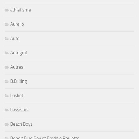
athletisme
Aurelio
Auto
Autograf
Autres
B.B. King
basket
bassistes
Beach Boys
Benoit Blue Boy et Freddie Roulette