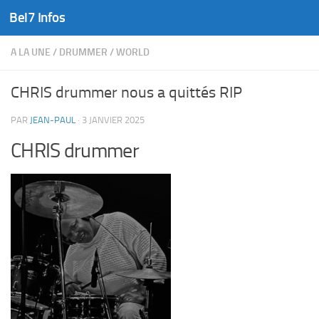
Bel7 Infos
Skip to content
A LA UNE
/
DRUMMER
/
WORLD
CHRIS drummer nous a quittés RIP
PAR
JEAN-PAUL
·
3 JANVIER 2025
CHRIS drummer