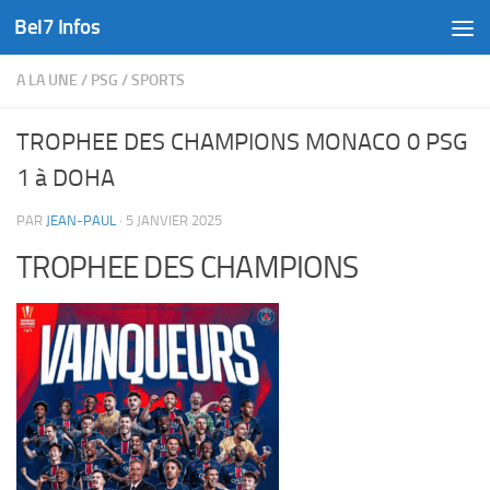
Bel7 Infos
Skip to content
A LA UNE
/
PSG
/
SPORTS
TROPHEE DES CHAMPIONS MONACO 0 PSG
1 à DOHA
PAR
JEAN-PAUL
·
5 JANVIER 2025
TROPHEE DES CHAMPIONS