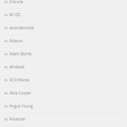
A la une
AC/DC
accordeoniste
Acteurs
Adam Bomb
afrobeat
Al Di Meola
Alice Cooper
Angus Young
Aniansah