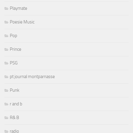
Playmate
Poesie Music
Pop
Prince
PSG
pt journal montparnasse
Punk
r and b
R& B
radio