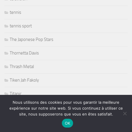
tennis
tennis sport
The Japonese Pop Stars
Thornetta Davis
Thrash Metal
Tiken Jah Fakoly
Titanic
Nous utilisons des cookies pour vous garantir la meilleure
Tommy Castro
expérience sur notre site web. Si vous continuez à utiliser ce
site, nous supposerons que vous en êtes satisfait.
Tommy Shaw
OK