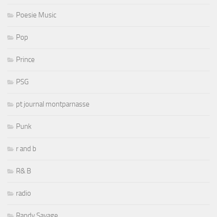
Poesie Music
Pop
Prince
PSG
pt journal montparnasse
Punk
r and b
R& B
radio
Randy Savage