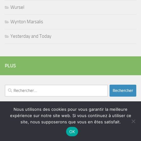
Wursel
Wynton Marsalis
Yesterday and Today
PLUS
Rechercher :
Nous utilisons des cookies pour vous garantir la meilleure
expérience sur notre site web. Si vous continuez à utiliser ce
ÉTIQUETTES
site, nous supposerons que vous en êtes satisfait.
blues
batteur
adam bomb
beatles
amar sundy
blues rock
OK
chanteur
duc des lombards
bootleneck
chanteuse
coltrane
erick bamy