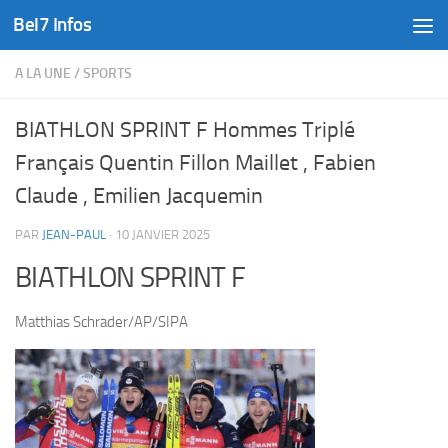
Bel7 Infos
Skip to content
A LA UNE
/
SPORTS
BIATHLON SPRINT F Hommes Triplé
Français Quentin Fillon Maillet , Fabien
Claude , Emilien Jacquemin
PAR
JEAN-PAUL
·
10 JANVIER 2025
BIATHLON SPRINT F
Matthias Schrader/AP/SIPA