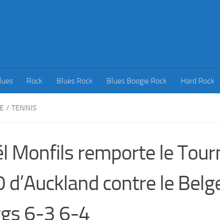
lues
Rock
Blues Rock
Blues Boogie Rock
Hard Rock
E
/
TENNIS
l Monfils remporte le Tour
 d’Auckland contre le Belg
gs 6-3 6-4