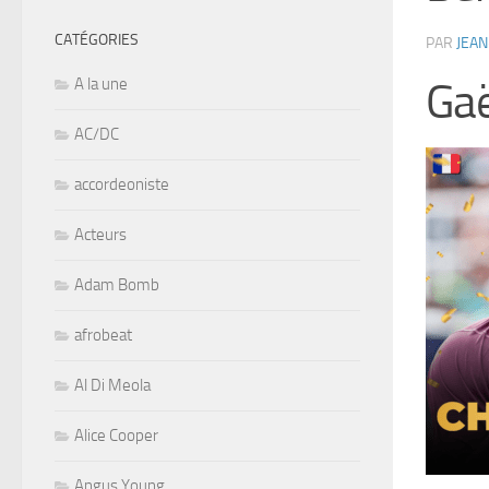
CATÉGORIES
PAR
JEAN
A la une
Gaë
AC/DC
accordeoniste
Acteurs
Adam Bomb
afrobeat
Al Di Meola
Alice Cooper
Angus Young