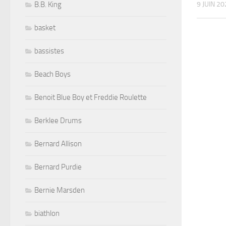
B.B. King
9 JUIN 2
basket
bassistes
Beach Boys
Benoit Blue Boy et Freddie Roulette
Berklee Drums
Bernard Allison
Bernard Purdie
Bernie Marsden
biathlon