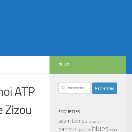
PLUS
Rechercher :
noi ATP
e Zizou
ÉTIQUETTES
adam bomb
amar sundy
blues
batteur
beatles
blues