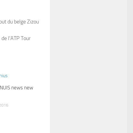
out du belge Zizou
on de l’ATP Tour
NUIS news new
2016