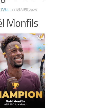
-PAUL
·
11 JANVIER 2025
l Monfils