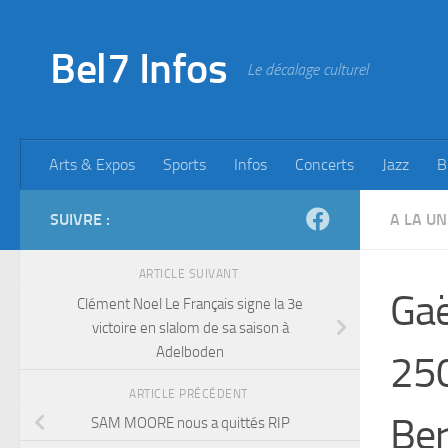
Skip to content
Bel7 Infos
Le décalage culturel
Arts & Expos
Sports
Infos
Concerts
Jazz
B
SUIVRE :
A LA UN
ARTICLE SUIVANT
Gaë
Clément Noel Le Français signe la 3e
victoire en slalom de sa saison à
Adelboden
250
ARTICLE PRÉCÉDENT
Ber
SAM MOORE nous a quittés RIP