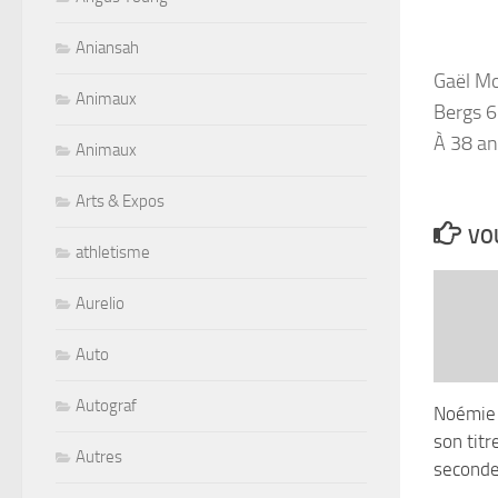
Aniansah
Gaël Mo
Animaux
Bergs 
À 38 ans
Animaux
Arts & Expos
VOU
athletisme
Aurelio
Auto
Autograf
Noémie 
son titr
Autres
seconde