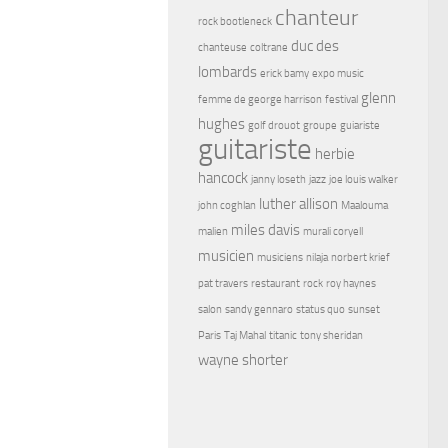
chanteur
rock bootleneck
duc des
chanteuse
coltrane
lombards
erick bamy
expo music
glenn
femme de george harrison
festival
hughes
golf drouot
groupe
guiariste
guitariste
herbie
hancock
janny loseth
jazz
joe louis walker
luther allison
john coghlan
Maalouma
miles davis
malien
murali coryell
musicien
musiciens
nilaja
norbert krief
pat travers
restaurant
rock
roy haynes
salon
sandy gennaro
status quo
sunset
Paris
Taj Mahal
titanic
tony sheridan
wayne shorter