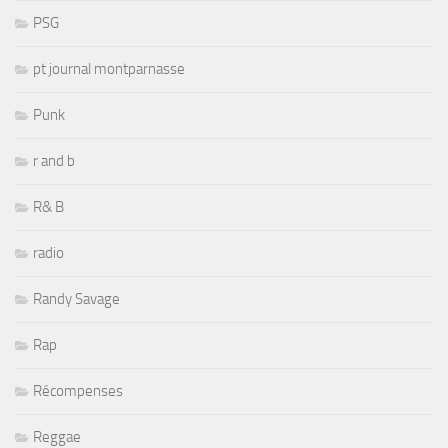
PSG
pt journal montparnasse
Punk
r and b
R& B
radio
Randy Savage
Rap
Récompenses
Reggae