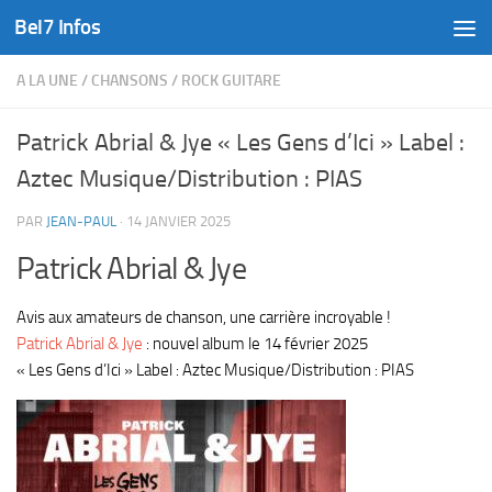
Bel7 Infos
Skip to content
A LA UNE
/
CHANSONS
/
ROCK GUITARE
Patrick Abrial & Jye « Les Gens d’Ici » Label :
Aztec Musique/Distribution : PIAS
PAR
JEAN-PAUL
·
14 JANVIER 2025
Patrick Abrial & Jye
Avis aux amateurs de chanson, une carrière incroyable !
Patrick Abrial & Jye
: nouvel album le 14 février 2025
«
Les Gens d’Ici
» Label : Aztec Musique/Distribution : PIAS