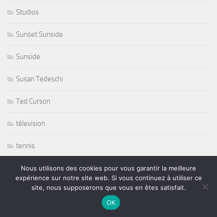
Studios
Sunset Sunside
Sunside
Susan Tedeschi
Ted Curson
télevision
tennis
tennis sport
Nous utilisons des cookies pour vous garantir la meilleure
expérience sur notre site web. Si vous continuez à utiliser ce
site, nous supposerons que vous en êtes satisfait.
The Japonese Pop Stars
OK
Thornetta Davis