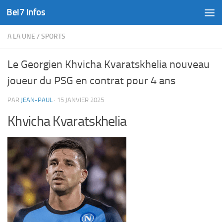
Bel7 Infos
Skip to content
A LA UNE
/
SPORTS
Le Georgien Khvicha Kvaratskhelia nouveau
joueur du PSG en contrat pour 4 ans
PAR
JEAN-PAUL
·
15 JANVIER 2025
Khvicha Kvaratskhelia