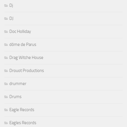
Dj
DJ
Doc Holliday
dôme de Parus
Drag Witche House
Drouot Productions
drummer
Drums
Eagle Records
Eagles Records