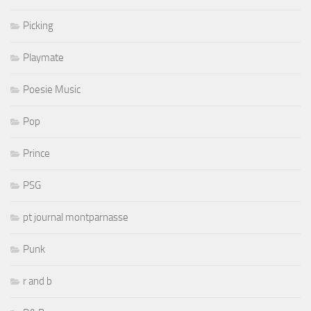
Picking
Playmate
Poesie Music
Pop
Prince
PSG
pt journal montparnasse
Punk
r and b