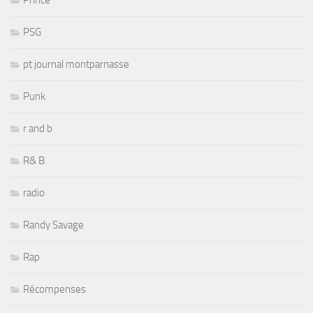
PSG
pt journal montparnasse
Punk
r and b
R& B
radio
Randy Savage
Rap
Récompenses