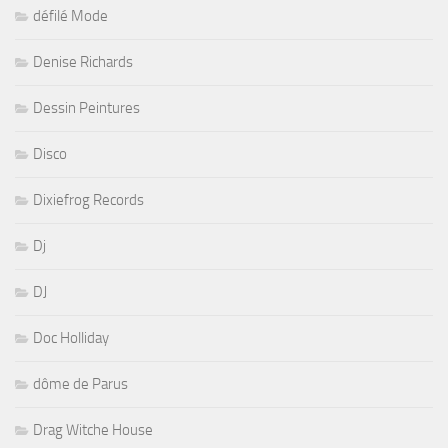
défilé Mode
Denise Richards
Dessin Peintures
Disco
Dixiefrog Records
Dj
DJ
Doc Holliday
dôme de Parus
Drag Witche House