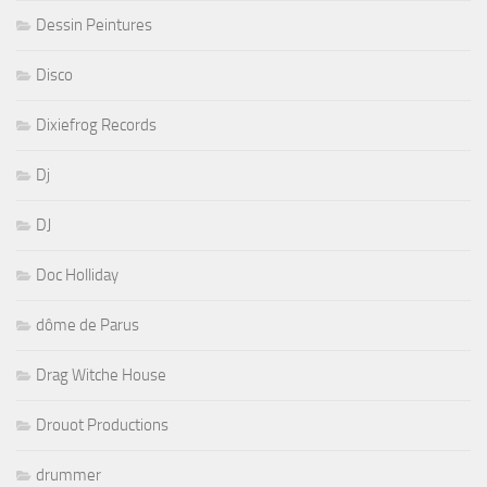
Dessin Peintures
Disco
Dixiefrog Records
Dj
DJ
Doc Holliday
dôme de Parus
Drag Witche House
Drouot Productions
drummer