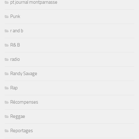
pt journal montparnasse
Punk
r and b
R& B
radio
Randy Savage
Rap
Récompenses
Reggae
Reportages