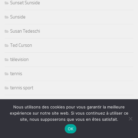
Sunset Sunside
Sunside
Susan Tedeschi
Ted Curson
télevision
tennis
tennis sport
The Japonese Pop Stars
Nous utilisons des cookies pour vous garantir la meilleure
expérience sur notre site web. Si vous continuez à utiliser ce
Thornetta Davis
site, nous supposerons que vous en êtes satisfait.
OK
Thrash Metal