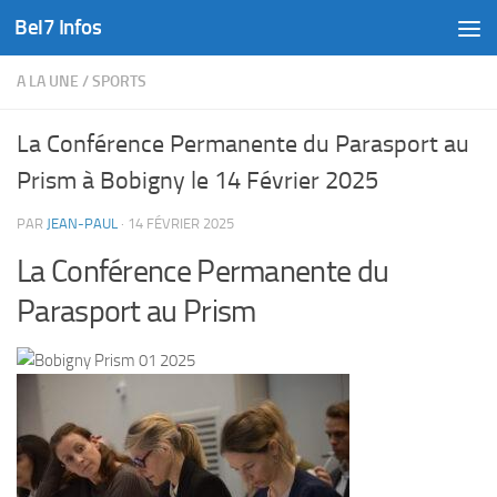
Bel7 Infos
Skip to content
A LA UNE
/
SPORTS
La Conférence Permanente du Parasport au
Prism à Bobigny le 14 Février 2025
PAR
JEAN-PAUL
·
14 FÉVRIER 2025
La Conférence Permanente du
Parasport au Prism