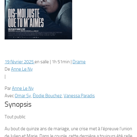
19 février 2025
en salle
|
1h 51min
|
Drame
De
Anne Le Ny
|
Par
Anne Le Ny
Avec
Omar Sy
,
Élodie Bouchez
,
Vanessa Paradis
Synopsis
Tout public
Au bout de quinze ans de mariage, une crise met à l’épreuve l’union
de Julien et Marie. Dans le couple, cette dernière a toujours été celle