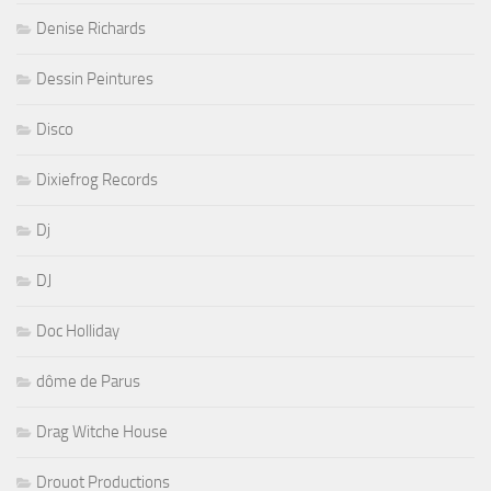
Denise Richards
Dessin Peintures
Disco
Dixiefrog Records
Dj
DJ
Doc Holliday
dôme de Parus
Drag Witche House
Drouot Productions