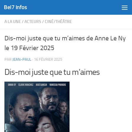
Bel7 Infos
Skip to content
A LA UNE
/
ACTEURS
/
CINÉ/THÉÂTRE
Dis-moi juste que tu m’aimes de Anne Le Ny
le 19 Février 2025
PAR
JEAN-PAUL
·
16 FÉVRIER 2025
Dis-moi juste que tu m’aimes