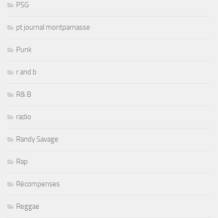
PSG
pt journal montparnasse
Punk
r and b
R& B
radio
Randy Savage
Rap
Récompenses
Reggae