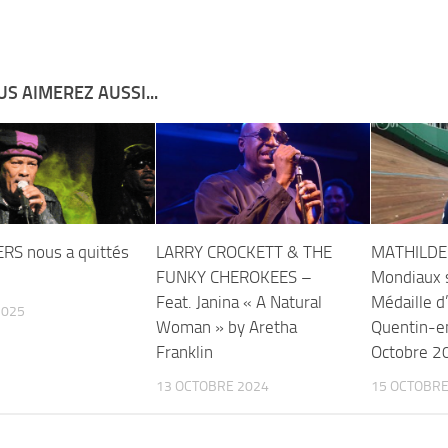
S AIMEREZ AUSSI...
RS nous a quittés
LARRY CROCKETT & THE
MATHILDE
FUNKY CHEROKEES –
Mondiaux s
Feat. Janina « A Natural
Médaille d’
2025
Woman » by Aretha
Quentin-en
Franklin
Octobre 2
13 OCTOBRE 2024
15 OCTOBRE