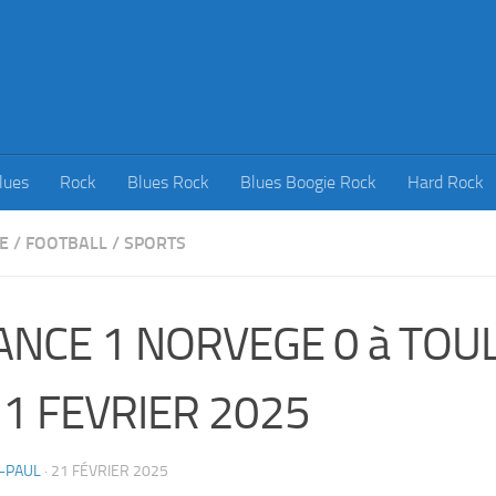
lues
Rock
Blues Rock
Blues Boogie Rock
Hard Rock
E
/
FOOTBALL
/
SPORTS
ANCE 1 NORVEGE 0 à TOU
21 FEVRIER 2025
-PAUL
·
21 FÉVRIER 2025