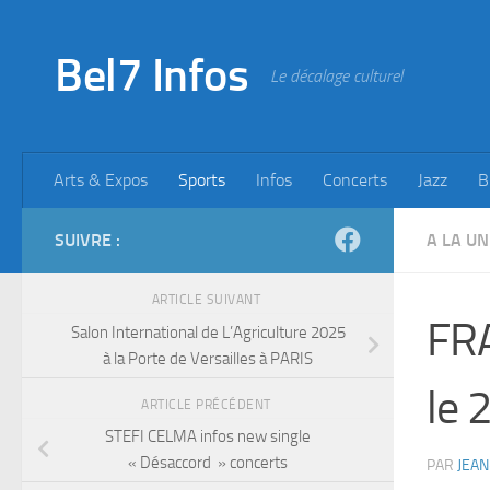
Skip to content
Bel7 Infos
Le décalage culturel
Arts & Expos
Sports
Infos
Concerts
Jazz
B
SUIVRE :
A LA UN
ARTICLE SUIVANT
FR
Salon International de L’Agriculture 2025
à la Porte de Versailles à PARIS
le 
ARTICLE PRÉCÉDENT
STEFI CELMA infos new single
« Désaccord » concerts
PAR
JEAN