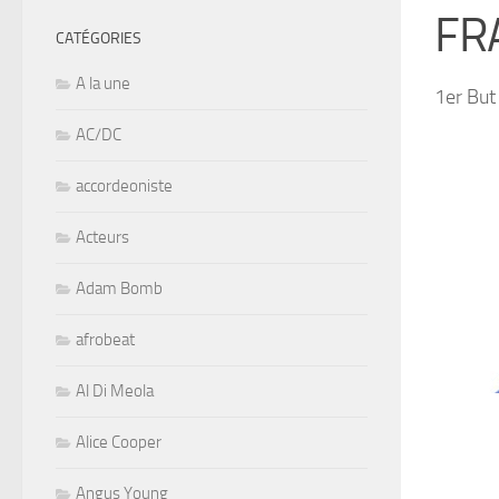
FR
CATÉGORIES
A la une
1er Bu
AC/DC
accordeoniste
Acteurs
Adam Bomb
afrobeat
Al Di Meola
Alice Cooper
Angus Young