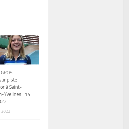
 GROS
ur piste
or à Saint-
-Yvelines l 14
022
 2022