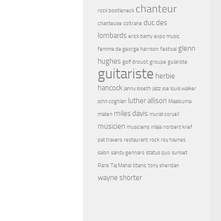
chanteur
rock bootleneck
duc des
chanteuse
coltrane
lombards
erick bamy
expo music
glenn
femme de george harrison
festival
hughes
golf drouot
groupe
guiariste
guitariste
herbie
hancock
janny loseth
jazz
joe louis walker
luther allison
john coghlan
Maalouma
miles davis
malien
murali coryell
musicien
musiciens
nilaja
norbert krief
pat travers
restaurant
rock
roy haynes
salon
sandy gennaro
status quo
sunset
Paris
Taj Mahal
titanic
tony sheridan
wayne shorter