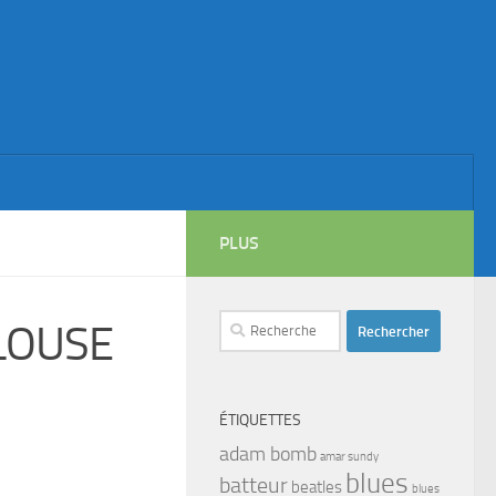
PLUS
Rechercher :
LOUSE
ÉTIQUETTES
adam bomb
amar sundy
blues
batteur
beatles
blues