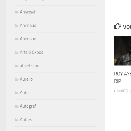
Aniansah
Animaux
VOU
Animaux
Arts & Expos
athletisme
ROY AYE
Aurelio
RIP
6 MARS 
Auto
Autograf
Autres