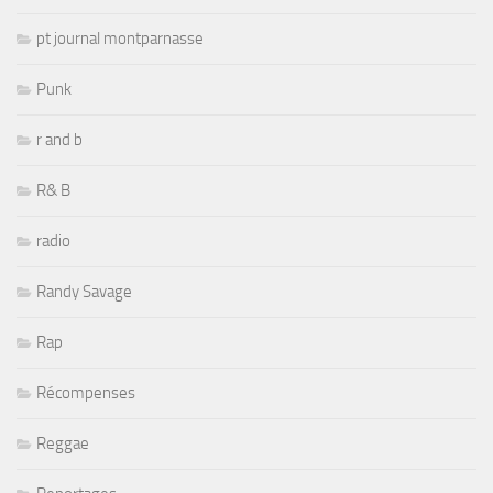
pt journal montparnasse
Punk
r and b
R& B
radio
Randy Savage
Rap
Récompenses
Reggae