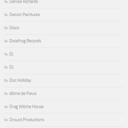
Denise Richards
Dessin Peintures
Disco
Dixiefrog Records
Dj
DJ
Doc Holliday
dôme de Parus
Drag Witche House
Drouot Productions