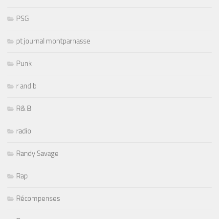
PSG
pt journal montparnasse
Punk
r and b
R& B
radio
Randy Savage
Rap
Récompenses