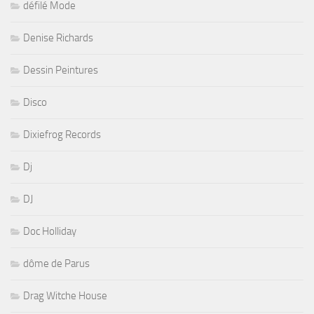
défilé Mode
Denise Richards
Dessin Peintures
Disco
Dixiefrog Records
Dj
DJ
Doc Holliday
dôme de Parus
Drag Witche House