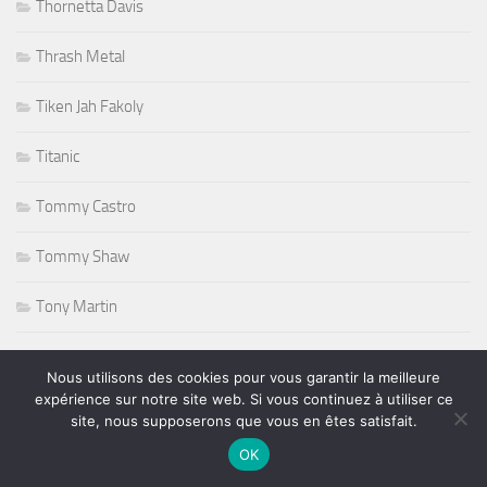
Thornetta Davis
Thrash Metal
Tiken Jah Fakoly
Titanic
Tommy Castro
Tommy Shaw
Tony Martin
Tony Sheridan
Nous utilisons des cookies pour vous garantir la meilleure
expérience sur notre site web. Si vous continuez à utiliser ce
Tourisme
site, nous supposerons que vous en êtes satisfait.
OK
triathlon