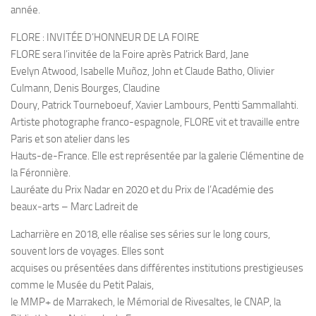
année.
FLORE : INVITÉE D’HONNEUR DE LA FOIRE
FLORE sera l’invitée de la Foire après Patrick Bard, Jane
Evelyn Atwood, Isabelle Muñoz, John et Claude Batho, Olivier
Culmann, Denis Bourges, Claudine
Doury, Patrick Tourneboeuf, Xavier Lambours, Pentti Sammallahti.
Artiste photographe franco-espagnole, FLORE vit et travaille entre
Paris et son atelier dans les
Hauts-de-France. Elle est représentée par la galerie Clémentine de
la Féronnière.
Lauréate du Prix Nadar en 2020 et du Prix de l’Académie des
beaux-arts – Marc Ladreit de
Lacharrière en 2018, elle réalise ses séries sur le long cours,
souvent lors de voyages. Elles sont
acquises ou présentées dans différentes institutions prestigieuses
comme le Musée du Petit Palais,
le MMP+ de Marrakech, le Mémorial de Rivesaltes, le CNAP, la