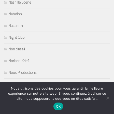
Nashille Scene
Natation
Nazareth
Night Club
Non classé
Norbert Krief
Nous Productions
Nouvelle victoire pour Loeb
Nous utilisons des cookies pour vous garantir la meilleure
expérience sur notre site web. Si vous continuez à utiliser ce
olympic games paris 2024
site, nous supposerons que vous en êtes satisfait.
OK
opera