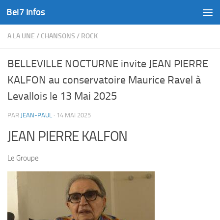
Bel7 Infos
Skip to content
A LA UNE
/
CHANSONS
/
ROCK
BELLEVILLE NOCTURNE invite JEAN PIERRE
KALFON au conservatoire Maurice Ravel à
Levallois le 13 Mai 2025
PAR
JEAN-PAUL
·
14 MAI 2025
JEAN PIERRE KALFON
Le Groupe