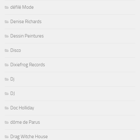
défilé Mode
Denise Richards
Dessin Peintures
Disco
Dixiefrog Records
Dj
DJ
Doc Holliday
dôme de Parus
Drag Witche House