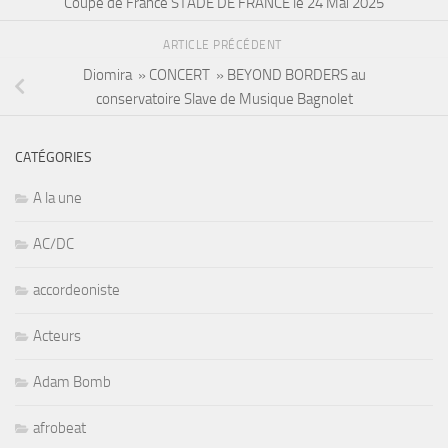
Coupe de France STADE DE FRANCE le 24 Mai 2025
ARTICLE PRÉCÉDENT
Diomira » CONCERT » BEYOND BORDERS au
conservatoire Slave de Musique Bagnolet
CATÉGORIES
A la une
AC/DC
accordeoniste
Acteurs
Adam Bomb
afrobeat