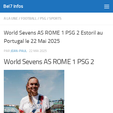
Bel7 Infos
Skip to content
A LA UNE
/
FOOTBALL
/
PSG
/
SPORTS
World Sevens AS ROME 1 PSG 2 Estoril au
Portugal le 22 Mai 2025
PAR
JEAN-PAUL
·
22 MAI 2025
World Sevens AS ROME 1 PSG 2