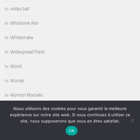
volley ball
Whisbone Ash
Whitesnake
Widespread Panic
World
Wursel
Wynton Marsalis
Nous utilisons des cookies pour vous garantir la meilleure
Yesterday and Today
expérience sur notre site web. Si vous continuez à utiliser ce
site, nous supposerons que vous en êtes satisfait.
OK
PLUS