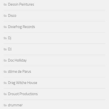
Dessin Peintures
Disco
Dixiefrog Records
Dj
DJ
Doc Holliday
dôme de Parus
Drag Witche House
Drouot Productions
drummer