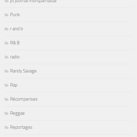
pt journal montparnasse
Punk
r and b
R& B
radio
Randy Savage
Rap
Récompenses
Reggae
Reportages