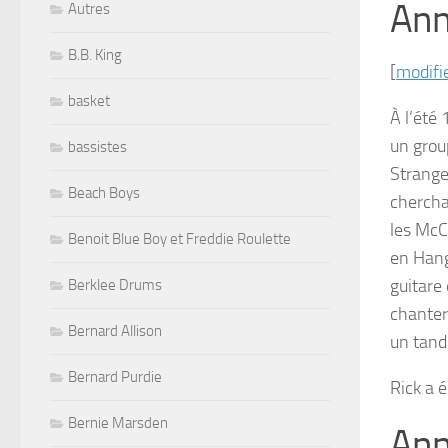
Ann
Autres
B.B. King
[
modifi
basket
À l’été
un grou
bassistes
Strange
Beach Boys
chercha
les McC
Benoit Blue Boy et Freddie Roulette
en
Hang
guitare
Berklee Drums
chanter
Bernard Allison
un tand
Bernard Purdie
Rick a 
Bernie Marsden
Ann