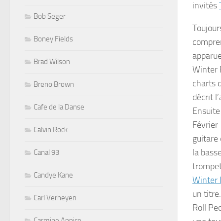
invités
Bob Seger
Toujour
Boney Fields
compre
apparue
Brad Wilson
Winter
charts 
Breno Brown
décrit 
Cafe de la Danse
Ensuite
Février
Calvin Rock
guitare 
la bass
Canal 93
trompet
Candye Kane
Winter I
un titr
Carl Verheyen
Roll Pe
Carmine Appice