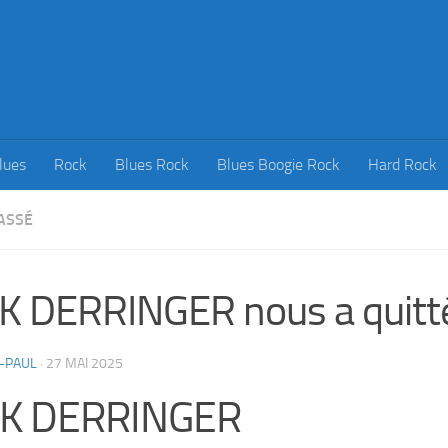
lues
Rock
Blues Rock
Blues Boogie Rock
Hard Rock
ASSÉ
K DERRINGER nous a quitt
-PAUL
·
27 MAI 2025
CK DERRINGER