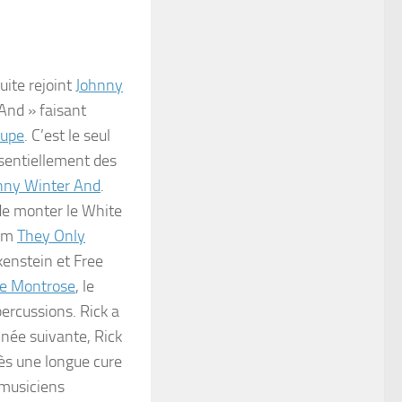
uite rejoint
Johnny
And » faisant
oupe
. C’est le seul
sentiellement des
nny Winter And
.
de monter le White
bum
They Only
kenstein
et
Free
e Montrose
, le
percussions. Rick a
année suivante, Rick
rès une longue cure
musiciens