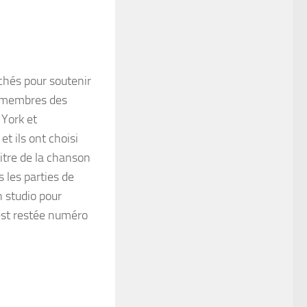
chés pour soutenir
s membres des
York et
, et ils ont choisi
itre de la chanson
 les parties de
 studio pour
 est restée numéro