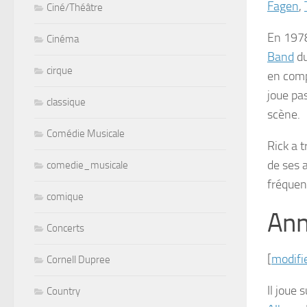
Fagen
,
Ciné/Théâtre
En 1978
Cinéma
Band
du
cirque
en com
joue pa
classique
scène.
Comédie Musicale
Rick a t
de ses a
comedie_musicale
fréquen
comique
Ann
Concerts
[
modifi
Cornell Dupree
Il joue
Country