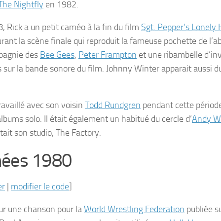
The Nightfly
en 1982.
, Rick a un petit caméo à la fin du film
Sgt. Pepper’s Lonely 
rant la scène finale qui reproduit la fameuse pochette de l’
pagnie des
Bee Gees
,
Peter Frampton
et une ribambelle d’inv
s sur la bande sonore du film. Johnny Winter apparait aussi
ravaillé avec son voisin
Todd Rundgren
pendant cette période
lbums solo. Il était également un habitué du cercle d’
Andy W
tait son studio, The Factory.
ées 1980
er
|
modifier le code
]
 sur une chanson pour la
World Wrestling Federation
publiée s