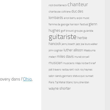
chanteur
rock bootleneck
duc des
chanteuse
coltrane
lombards
erick bamy
expo music
glenn
femme de george harrison
festival
hughes
golf drouot
groupe
guiariste
guitariste
herbie
hancock
janny loseth
jazz
joe louis walker
luther allison
john coghlan
Maalouma
miles davis
malien
murali coryell
musicien
musiciens
nilaja
norbert krief
pat travers
restaurant
rock
roy haynes
salon
sandy gennaro
status quo
sunset
overy dans l’
Ohio
,
Paris
Taj Mahal
titanic
tony sheridan
wayne shorter