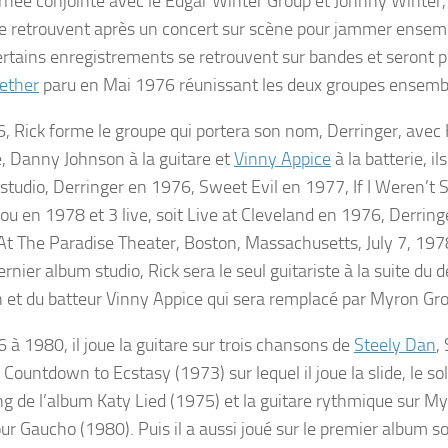
rnée conjointe avec le Edgar Winter Group et Johnny Winter, 
se retrouvent après un concert sur scène pour jammer ensem
rtains enregistrements se retrouvent sur bandes et seront p
ether
paru en Mai 1976 réunissant les deux groupes ensemb
, Rick forme le groupe qui portera son nom, Derringer, ave
e, Danny Johnson à la guitare et
Vinny Appice
à la batterie, il
studio,
Derringer
en 1976,
Sweet Evil
en 1977,
If I Weren’t 
You
en 1978 et 3 live, soit
Live at Cleveland
en 1976,
Derring
At The Paradise Theater, Boston, Massachusetts, July 7, 197
ernier album studio, Rick sera le seul guitariste à la suite du
 et du batteur Vinny Appice qui sera remplacé par Myron G
 à 1980, il joue la guitare sur trois chansons de
Steely Dan
,
r
Countdown to Ecstasy
(1973) sur lequel il joue la slide, le so
ng
de l’album
Katy Lied
(1975) et la guitare rythmique sur
My
ur
Gaucho
(1980). Puis il a aussi joué sur le premier album s