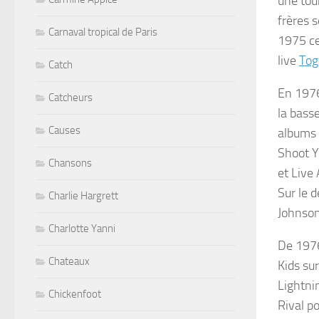
une tou
frères 
Carnaval tropical de Paris
1975 ce
live
Tog
Catch
En 1976
Catcheurs
la bass
Causes
albums 
Shoot 
Chansons
et
Live 
Sur le d
Charlie Hargrett
Johnson
Charlotte Yanni
De 1976
Chateaux
Kids
su
Lightni
Chickenfoot
Rival
po