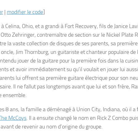
er
|
modifier le code
]
é à Celina, Ohio, et a grandi à Fort Recovery, fils de Janice La
 Otto Zehringer, contremaître de section sur le Nickel Plate R
utre la vaste collection de disques de ses parents, sa premièr
 oncle, Jim Thornburg, un guitariste et chanteur populaire de l
entendu jouer de la guitare pour la première fois dans la cuis
nts et avoir immédiatement su qu’il voulait en jouer lui aussi. 
parents lui offrent sa première guitare électrique pour son n
aire. Il ne fallut pas longtemps avant que lui et son frère, Ra
e ensemble.
es 8 ans, la famille a déménagé à Union City, Indiana, où il 
The McCoys
. Il a ensuite changé le nom en Rick Z Combo pui
 avant de revenir au nom d’origine du groupe.