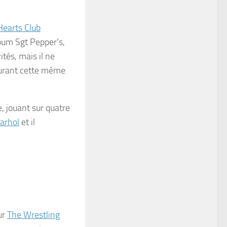
Hearts Club
abum
Sgt Pepper’s
,
ités, mais il ne
 durant cette même
, jouant sur quatre
arhol
et il
ur
The Wrestling