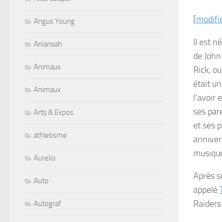
[
modifi
Angus Young
Il est n
Aniansah
de John
Animaux
Rick, o
était un
Animaux
l’avoir 
ses pare
Arts & Expos
et ses 
athletisme
annivers
musiqu
Aurelio
Après s
Auto
appelé
Raiders
Autograf