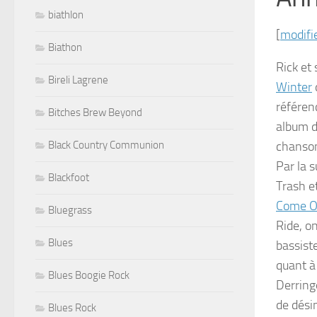
biathlon
[
modifi
Biathon
Rick et
Bireli Lagrene
Winter
référen
Bitches Brew Beyond
album d
chanson
Black Country Communion
Par la s
Blackfoot
Trash e
Come Ou
Bluegrass
Ride
, o
Blues
bassist
quant à 
Blues Boogie Rock
Derring
de dési
Blues Rock