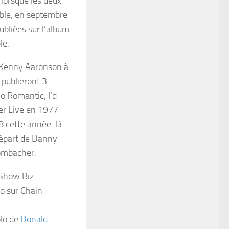
lorsque les deux
ble, en septembre
ubliées sur l’album
le.
c Kenny Aaronson à
s publieront 3
So Romantic, I’d
er Live
en 1977
8
cette année-là.
 départ de Danny
rombacher.
Show Biz
lo sur
Chain
olo de
Donald