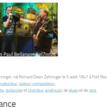
rringer
, né
Richard Dean Zehringer
le
5 août 1947
à Fort Rec
roducteur
,
auteur-compositeur-
ète
,
guitariste
et
chanteur
américain
de
blues
et de
rock
.
ance