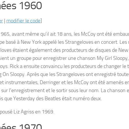
ées 1960
er
|
modifier le code
]
 1965, avant même qu’il ait 18 ans, les McCoy ont été embau
pe basé à New York appelé les Strangeloves en concert. Le
loves étaient également des producteurs de disques de New 
ient un groupe pour enregistrer une chanson
My Girl Sloopy
oys. Rick a ensuite convaincu les producteurs de changer le t
 On Sloopy
. Après que les Strangeloves ont enregistré toutes
 et instrumentales, Derringer et les McCoy ont été amenés en
 sur l’enregistrement et le sortir sous leur nom. La chanson
is que
Yesterday
des Beatles était numéro deux.
épousé Liz Agriss en 1969.
ées 1970