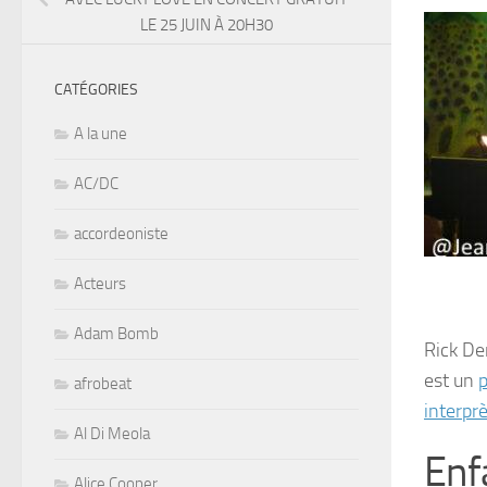
LE 25 JUIN À 20H30
CATÉGORIES
A la une
AC/DC
accordeoniste
Acteurs
Adam Bomb
Rick De
est un
p
afrobeat
interpr
Al Di Meola
Enf
Alice Cooper