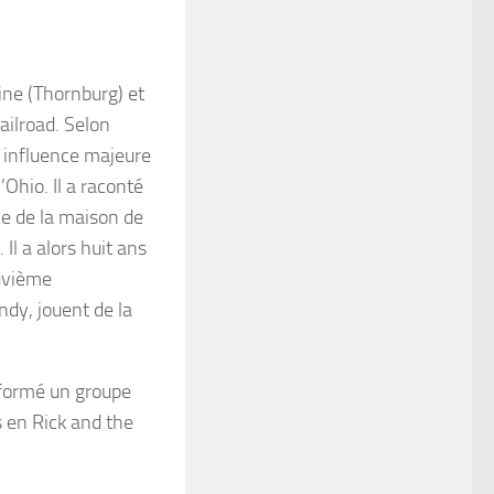
vine (Thornburg) et
ailroad. Selon
e influence majeure
’Ohio. Il a raconté
ine de la maison de
Il a alors huit ans
euvième
ndy, jouent de la
a formé un groupe
s en Rick and the