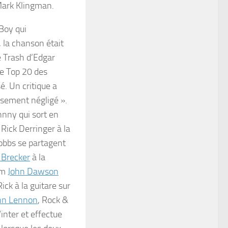
Mark Klingman.
 Boy
qui
 la chanson était
e Trash d’Edgar
le Top 20 des
é. Un critique a
sement négligé ».
nny qui sort en
Rick Derringer à la
obbs se partagent
 Brecker
à la
um
John Dawson
ick à la guitare sur
hn Lennon
,
Rock &
Winter et effectue