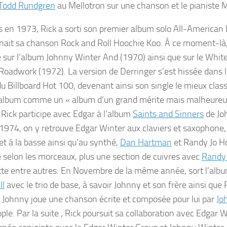
Todd Rundgren
au Mellotron sur une chanson et le pianiste 
s en 1973, Rick a sorti son premier album solo
All-American
nait sa chanson
Rock and Roll Hoochie Koo
. À ce moment-là,
 sur l’album
Johnny Winter And
(1970) ainsi que sur le Whit
Roadwork
(1972). La version de Derringer s’est hissée dans 
du Billboard Hot 100, devenant ainsi son single le mieux class
l’album comme un « album d’un grand mérite mais malheureu
 Rick participe avec Edgar à l’album
Saints and Sinners
de Joh
 1974, on y retrouve Edgar Winter aux claviers et saxophone, 
et à la basse ainsi qu’au synthé,
Dan Hartman
et Randy Jo H
e selon les morceaux, plus une section de cuivres avec
Randy
te entre autres. En Novembre de la même année, sort l’alb
II
avec le trio de base, à savoir Johnny et son frère ainsi que R
e. Johnny joue une chanson écrite et composée pour lui par
Jo
ople
. Par la suite , Rick poursuit sa collaboration avec Edgar 