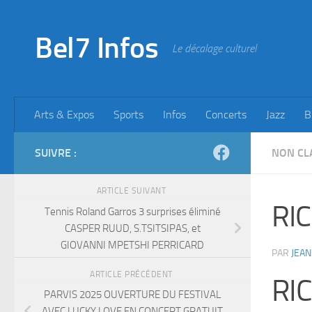
Skip to content
Bel7 Infos
Le décalage culturel
Arts & Expos
Sports
Infos
Concerts
Jazz
B
SUIVRE :
NON CL
ARTICLE SUIVANT
RIC
Tennis Roland Garros 3 surprises éliminé
CASPER RUUD, S.TSITSIPAS, et
GIOVANNI MPETSHI PERRICARD
PAR
JEAN
ARTICLE PRÉCÉDENT
RI
PARVIS 2025 OUVERTURE DU FESTIVAL
AVEC LUCKY LOVE EN CONCERT GRATUIT