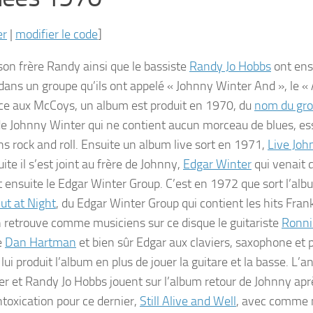
er
|
modifier le code
]
 son frère Randy ainsi que le bassiste
Randy Jo Hobbs
ont ens
dans un groupe qu’ils ont appelé « Johnny Winter And », le « 
ce aux McCoys, un album est produit en 1970, du
nom du gr
e Johnny Winter qui ne contient aucun morceau de blues, es
s rock and roll. Ensuite un album live sort en 1971,
Live Joh
uite il s’est joint au frère de Johnny,
Edgar Winter
qui venait 
t ensuite le Edgar Winter Group. C’est en 1972 que sort l’al
t at Night
, du Edgar Winter Group qui contient les hits
Fran
n retrouve comme musiciens sur ce disque le guitariste
Ronni
e
Dan Hartman
et bien sûr Edgar aux claviers, saxophone et 
lui produit l’album en plus de jouer la guitare et la basse. L’
er et Randy Jo Hobbs jouent sur l’album retour de Johnny ap
ntoxication pour ce dernier,
Still Alive and Well
, avec comme 