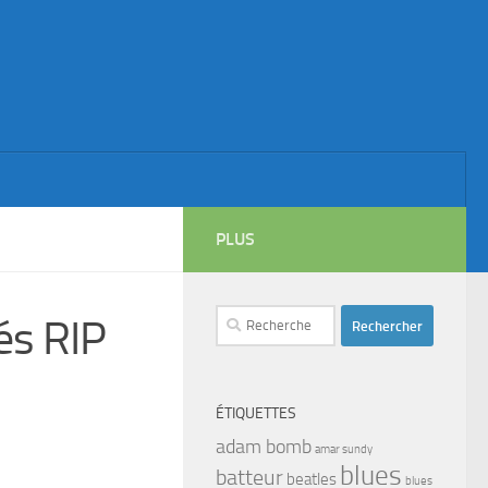
PLUS
Rechercher :
és RIP
ÉTIQUETTES
adam bomb
amar sundy
blues
batteur
beatles
blues