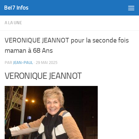
Bel7 Infos
Skip to content
A LA UNE
VERONIQUE JEANNOT pour la seconde fois
maman à 68 Ans
PAR
JEAN-PAUL
·
29 MAI 2025
VERONIQUE JEANNOT