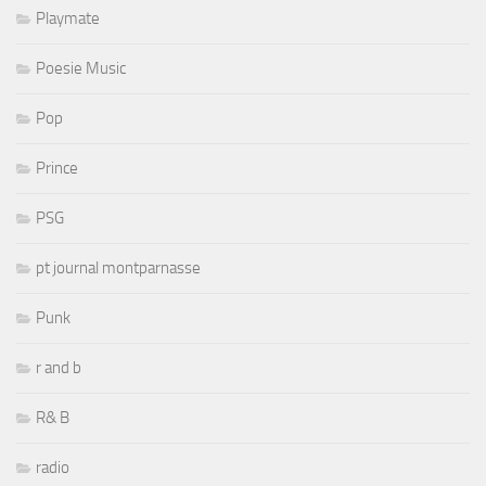
Playmate
Poesie Music
Pop
Prince
PSG
pt journal montparnasse
Punk
r and b
R& B
radio