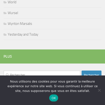
World
Wursel
Wynton Marsalis
Yesterday and Today
PLUS
Rechercher :
Nous utilisons des cookies pour vous garantir la meilleure
expérience sur notre site web. Si vous continuez à utiliser ce
site, nous supposerons que vous en êtes satisfait.
ÉTIQUETTES
OK
blues
batteur
adam bomb
beatles
amar sundy
blues rock