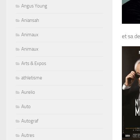
Angus Young
Aniansah
Animaux
et sa d
Animaux
Arts & Expos
athletisme
Aurelio
Auto
Autograf
Autres