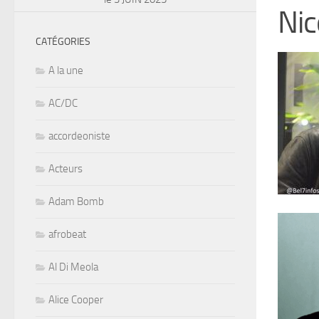
Nic
CATÉGORIES
A la une
AC/DC
accordeoniste
Acteurs
Adam Bomb
afrobeat
Al Di Meola
Alice Cooper