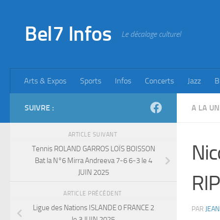
Skip to content
Bel7 Infos
Le décalage culturel
Arts & Expos
Sports
Infos
Concerts
Jazz
B
SUIVRE :
A LA UN
ARTICLE SUIVANT
Nic
Tennis ROLAND GARROS LOÏS BOISSON
Bat la N°6 Mirra Andreeva 7-6 6-3 le 4
JUIN 2025
RIP
ARTICLE PRÉCÉDENT
Ligue des Nations ISLANDE 0 FRANCE 2
PAR
JEAN
le 3 JUIN 2025