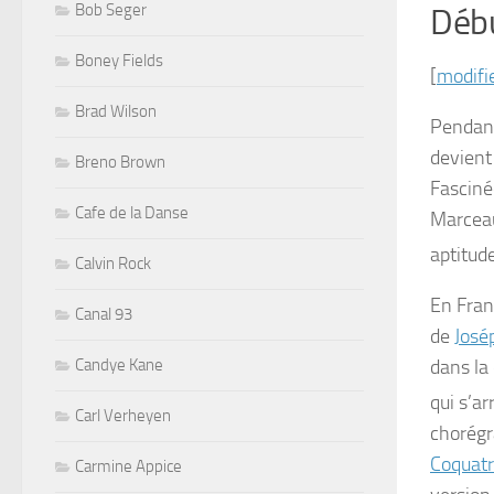
Bob Seger
Déb
Boney Fields
[
modifi
Brad Wilson
Pendan
devien
Breno Brown
Fasciné
Cafe de la Danse
Marceau
aptitud
Calvin Rock
En Franc
Canal 93
de
José
dans la
Candye Kane
qui s’a
Carl Verheyen
chorégr
Coquatr
Carmine Appice