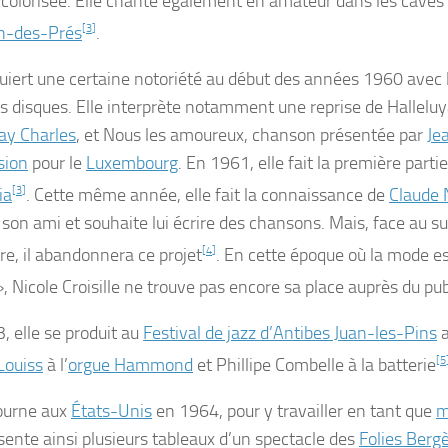
 colorisée. Elle chante également en amateur dans les caves
n-des-Prés
[
3
]
.
quiert une certaine notoriété au début des années 1960 avec l
s disques. Elle interprète notamment une reprise de
Halleluy
ay Charles
, et
Nous les amoureux
, chanson présentée par
Je
sion
pour le
Luxembourg
. En 1961, elle fait la première parti
ia
[
3
]
. Cette même année, elle fait la connaissance de
Claude 
 son ami et souhaite lui écrire des chansons. Mais, face au su
re, il abandonnera ce projet
[
4
]
. En cette époque où la mode e
, Nicole Croisille ne trouve pas encore sa place auprès du pub
, elle se produit au
Festival de jazz d’Antibes Juan-les-Pins
a
Louiss
à l’
orgue Hammond
et Phillipe Combelle à la batterie
[
5
tourne aux
États-Unis
en 1964, pour y travailler en tant que
m
ésente ainsi plusieurs tableaux d’un spectacle des
Folies Berg