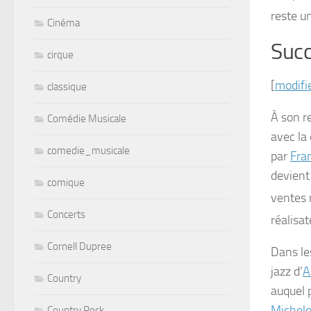
reste u
Cinéma
Succ
cirque
[
modifi
classique
À son r
Comédie Musicale
avec la
comedie_musicale
par
Fran
devient
comique
ventes 
Concerts
réalisa
Cornell Dupree
Dans l
jazz d’
A
Country
auquel 
Michelo
Country Rock