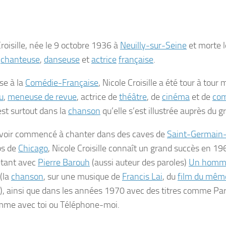
roisille
, née le
9 octobre 1936
à
Neuilly-sur-Seine
et morte 
e
chanteuse
,
danseuse
et
actrice
française
.
se à la
Comédie-Française
, Nicole Croisille a été tour à tou
u
,
meneuse de revue
, actrice de
théâtre
, de
cinéma
et de
com
est surtout dans la
chanson
qu’elle s’est illustrée auprès du g
voir commencé à chanter dans des caves de
Saint-Germain
bs de
Chicago
, Nicole Croisille connaît un grand succès en 19
étant avec
Pierre Barouh
(aussi auteur des paroles)
Un homme
(la
chanson
, sur une musique de
Francis Lai
, du
film du mê
), ainsi que dans les années 1970 avec des titres comme
Par
mme avec toi
ou
Téléphone-moi
.