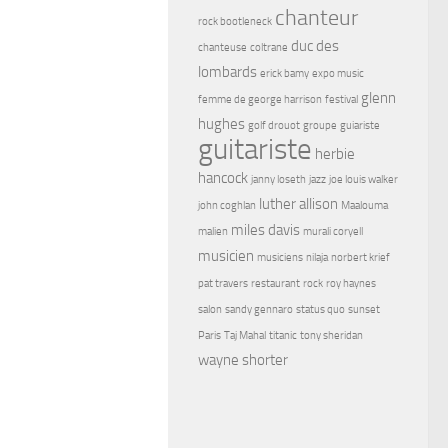
chanteur
rock bootleneck
duc des
chanteuse
coltrane
lombards
erick bamy
expo music
glenn
femme de george harrison
festival
hughes
golf drouot
groupe
guiariste
guitariste
herbie
hancock
janny loseth
jazz
joe louis walker
luther allison
john coghlan
Maalouma
miles davis
malien
murali coryell
musicien
musiciens
nilaja
norbert krief
pat travers
restaurant
rock
roy haynes
salon
sandy gennaro
status quo
sunset
Paris
Taj Mahal
titanic
tony sheridan
wayne shorter