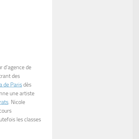
ur d’agence de
trant des
a de Paris
dès
enne une artiste
rats
. Nicole
 cours
utefois les classes