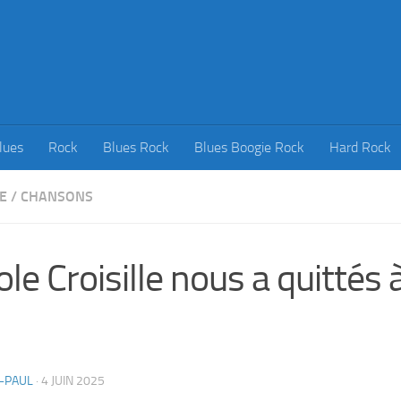
lues
Rock
Blues Rock
Blues Boogie Rock
Hard Rock
E
/
CHANSONS
ole Croisille nous a quittés
-PAUL
·
4 JUIN 2025