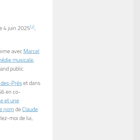
le
4 juin 2025
[
1
]
,
r mime avec
Marcel
édie musicale
,
rand public.
-des-Prés
et dans
66 en co-
 et une
me nom
de
Claude
lez-moi de lui,