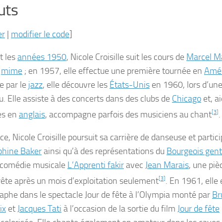
uts
er
|
modifier le code
]
t les
années 1950
, Nicole Croisille suit les cours de
Marcel M
t
mime
; en 1957, elle effectue une première tournée en
Amér
e par le
jazz
, elle découvre les
États-Unis
en 1960, lors d’une
. Elle assiste à des concerts dans des clubs de
Chicago
et, a
es en
anglais
, accompagne parfois des musiciens au chant
[
3
]
.
e, Nicole Croisille poursuit sa carrière de danseuse et partici
phine Baker
ainsi qu’à des représentations du
Bourgeois gen
 comédie musicale
L’Apprenti fakir
avec
Jean Marais
, une pi
rrête après un mois d’exploitation seulement
[
3
]
. En 1961, elle
aphe dans le spectacle
Jour de fête à l’Olympia
monté par
Br
ix
et
Jacques Tati
à l’occasion de la sortie du film
Jour de fête