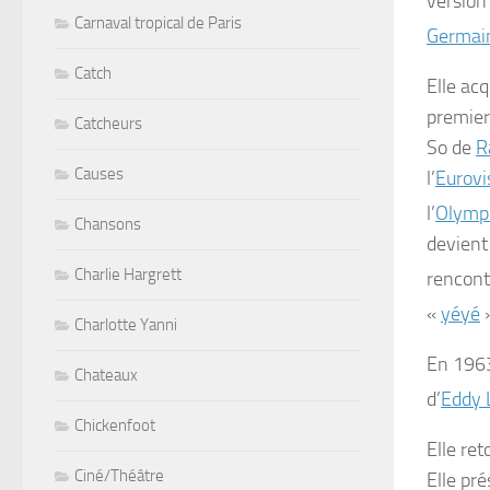
version
Carnaval tropical de Paris
Germai
Catch
Elle ac
premier
Catcheurs
So
de
R
Causes
l’
Eurovi
l’
Olymp
Chansons
devient
Charlie Hargrett
rencont
«
yéyé
»
Charlotte Yanni
En 1963
Chateaux
d’
Eddy 
Chickenfoot
Elle re
Ciné/Théâtre
Elle pr