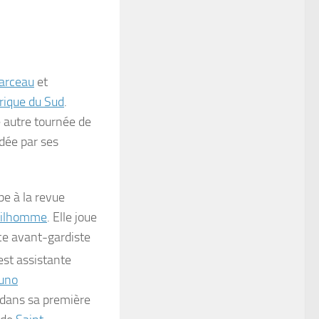
arceau
et
ique du Sud
.
 autre tournée de
idée par ses
pe à la revue
tilhomme
. Elle joue
èce avant-gardiste
 est assistante
uno
dans sa première