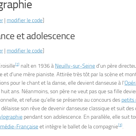
graphie
er
|
modifier le code
]
nce et adolescence
er
|
modifier le code
]
roisille
[
2
]
naît en
1936
à
Neuilly-sur-Seine
d’un père directe
e et d’une mère pianiste. Attirée très tôt par la scène et mon
ions pour le chant et la danse, elle devient danseuse à l’
Opér
e huit ans. Néanmoins, son père ne veut pas que sa fille devi
ionnelle, et refuse qu’elle se présente au concours des
petits 
e délaisse son rêve de devenir danseuse classique et suit des
ylographie
pendant son adolescence. En parallèle, elle suit to
médie-Française
et intègre le ballet de la compagnie
[
3
]
.