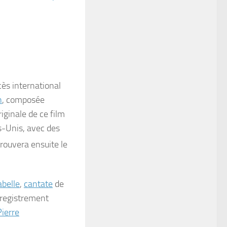
cès international
h
, composée
riginale de ce film
ts-Unis, avec des
etrouvera ensuite le
abelle
,
cantate
de
nregistrement
Pierre