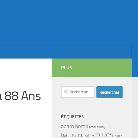
PLUS
Rechercher :
 à 88 Ans
ÉTIQUETTES
adam bomb
amar sundy
blues
batteur
beatles
blues