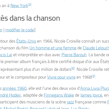
n an à
New York
[
3
]
.
ès dans la chanson
er
|
modifier le code
]
etour des
États-Unis
en 1966, Nicole Croisille connaît un suc
 chanson du film
Un homme et une femme
de
Claude Lelouc
cis Lai
et interprétée en duo avec
Pierre Barouh
. La bande o
 le premier album français à être certifié disque d’or aux Éta
représentant plus d’un million de dollars
[
6
]
. Nicole Croisille r
teur et le compositeur pour
Vivre pour vivre
en 1968
[
3
]
.
es
années 1960
, elle est l’une des deux voix d’
Anna Livia Plur
ndré Hodeir
, adaptée de
Finnegans Wake
de
James Joyce
, e
participent des musiciens de la scène
jazz
française comme
t
,
Michel Portal
,
Bernard Lubat
et
Jean-Luc Ponty
.