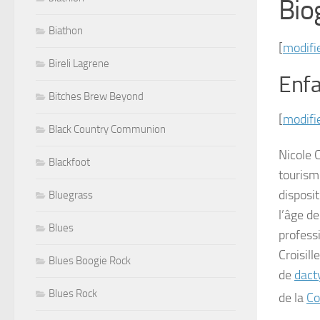
Bio
Biathon
[
modifi
Bireli Lagrene
Enfa
Bitches Brew Beyond
[
modifi
Black Country Communion
Nicole C
Blackfoot
tourism
disposit
Bluegrass
l’âge d
Blues
profess
Croisill
Blues Boogie Rock
de
dact
Blues Rock
de la
Co