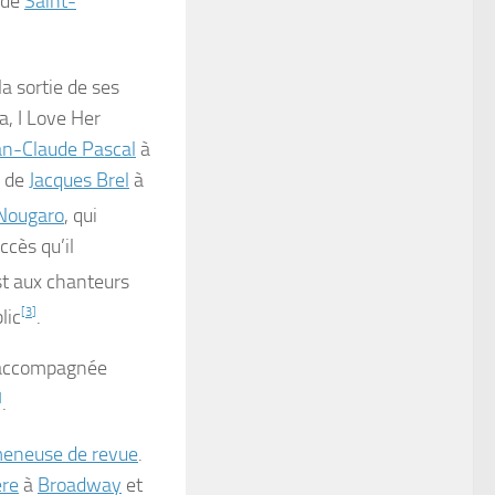
 de
Saint-
a sortie de ses
a, I Love Her
an-Claude Pascal
à
e de
Jacques Brel
à
Nougaro
, qui
ccès qu’il
st aux chanteurs
lic
[
3
]
.
ccompagnée
]
.
eneuse de revue
.
ère
à
Broadway
et