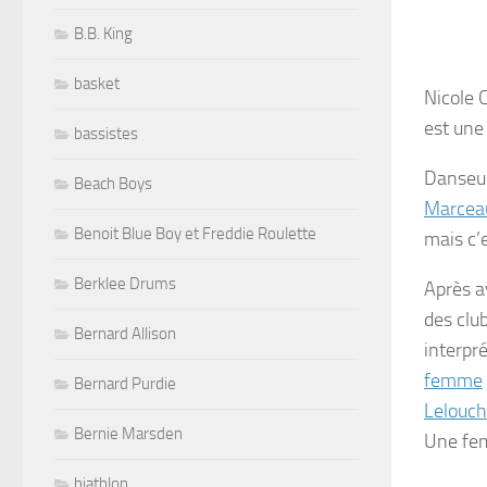
B.B. King
basket
Nicole C
est un
bassistes
Danseu
Beach Boys
Marcea
Benoit Blue Boy et Freddie Roulette
mais c’
Berklee Drums
Après a
des clu
Bernard Allison
interpr
femme
Bernard Purdie
Lelouch
Bernie Marsden
Une fe
biathlon