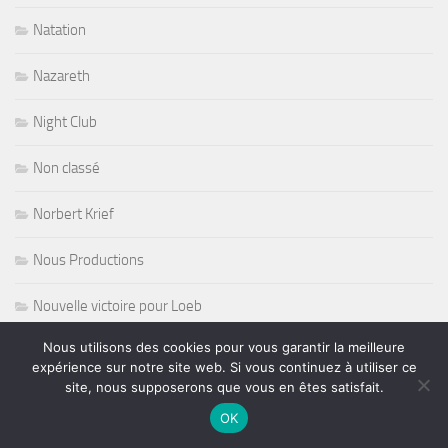
Natation
Nazareth
Night Club
Non classé
Norbert Krief
Nous Productions
Nouvelle victoire pour Loeb
Nous utilisons des cookies pour vous garantir la meilleure
olympic games paris 2024
expérience sur notre site web. Si vous continuez à utiliser ce
site, nous supposerons que vous en êtes satisfait.
opera
OK
Oprat