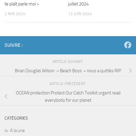
te plaît parle moi »
juillet 2024
2 MAI 2024
12 JUIN 2024
SUIVRE :
ARTICLE SUIVANT
Brian Douglas Wilson » Beach Boys » nous a quittés RIP
ARTICLE PRÉCÉDENT
OCEAN protection Protect Our Catch Toolkit urgent read
everybody for our planet
CATÉGORIES
A la une