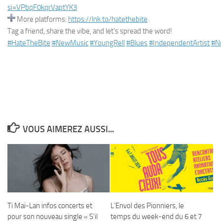
si=VPbqF0kqrVaptYK3
More platforms:
https://lnk.to/hatethebite
Tag a friend, share the vibe, and let’s spread the word!
#HateTheBite
#NewMusic
#YoungRell
#Blues
#IndependentArtist
#N
VOUS AIMEREZ AUSSI...
Ti Mai-Lan infos concerts et
L’Envol des Pionniers, le
pour son nouveau single « S’il
temps du week-end du 6 et 7