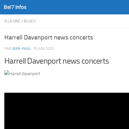
Bel7 Infos
Skip to content
A LA UNE
/
BLUES
Harrell Davenport news concerts
PAR
JEAN-PAUL
·
10 JUIN 2025
Harrell Davenport news concerts