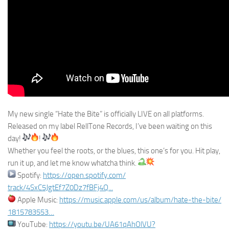
My new single “Hate the Bite” is officially LIVE on all platforms.
Released on my label RellTone Records, I’ve been waiting on this
day!
!
Whether you feel the roots, or the blues, this one’s for you. Hit play,
run it up, and let me know whatcha think.
Spotify:
https://open.spotify.com/
track/4SxC5JgtEf7Z0Dz7fBFj4Q..
.
Apple Music:
https://music.apple.com/us/
album/hate-the-bite/
1815783553…
YouTube:
https://youtu.be/UA61qAhOlVU?