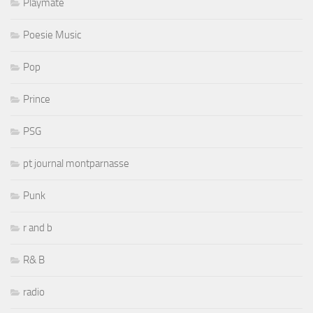
Playmate
Poesie Music
Pop
Prince
PSG
pt journal montparnasse
Punk
r and b
R& B
radio