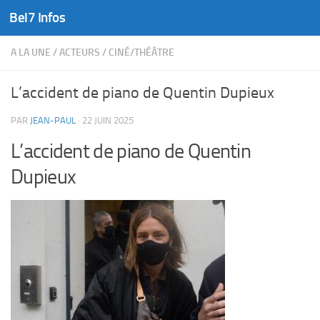
Bel7 Infos
Skip to content
A LA UNE
/
ACTEURS
/
CINÉ/THÉÂTRE
L’accident de piano de Quentin Dupieux
PAR
JEAN-PAUL
·
22 JUIN 2025
L’accident de piano de Quentin
Dupieux