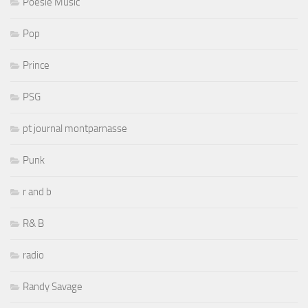
Poesie Music
Pop
Prince
PSG
pt journal montparnasse
Punk
r and b
R& B
radio
Randy Savage