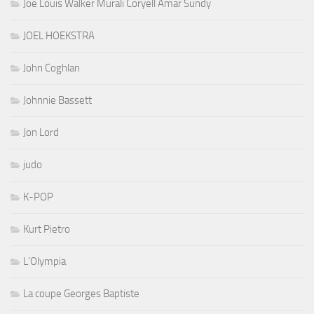
Joe Louis Walker Murali Coryell Amar Sundy
JOEL HOEKSTRA
John Coghlan
Johnnie Bassett
Jon Lord
judo
K-POP
Kurt Pietro
L'Olympia
La coupe Georges Baptiste