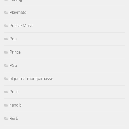
Playmate
Poesie Music
Pop
Prince
PSG
pt journal montparnasse
Punk
r and b
R& B