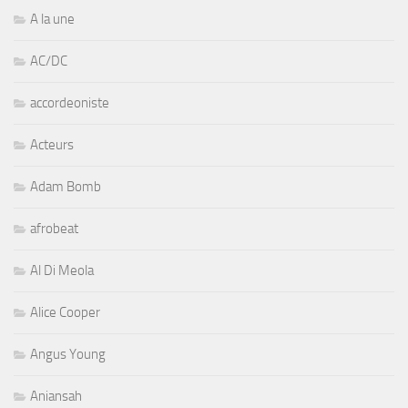
A la une
AC/DC
accordeoniste
Acteurs
Adam Bomb
afrobeat
Al Di Meola
Alice Cooper
Angus Young
Aniansah