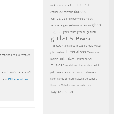
chanteur
rock bootleneck
duc des
chanteuse
coltrane
lombards
erick bamy
expo music
glenn
femme de george harrison
festival
hughes
golf drouot
groupe
guiariste
guitariste
herbie
hancock
janny loseth
jazz
joe louis walker
luther allison
john coghlan
Maalouma
 marine life like whales,
miles davis
malien
murali coryell
musicien
musiciens
nilaja
norbert krief
pat travers
restaurant
rock
roy haynes
mails from Oceana, you’ll
salon
sandy gennaro
status quo
sunset
oceans.
Will you join us
Paris
Taj Mahal
titanic
tony sheridan
wayne shorter