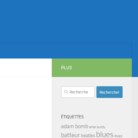
PLUS
Rechercher :
ÉTIQUETTES
adam bomb
amar sundy
blues
batteur
beatles
blues