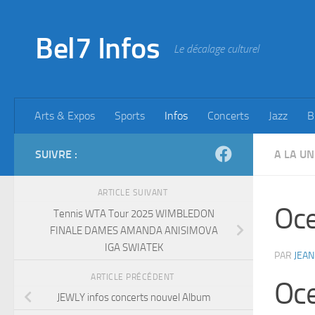
Skip to content
Bel7 Infos
Le décalage culturel
Arts & Expos
Sports
Infos
Concerts
Jazz
B
SUIVRE :
A LA UN
ARTICLE SUIVANT
Oc
Tennis WTA Tour 2025 WIMBLEDON
FINALE DAMES AMANDA ANISIMOVA
IGA SWIATEK
PAR
JEAN
ARTICLE PRÉCÉDENT
Oc
JEWLY infos concerts nouvel Album