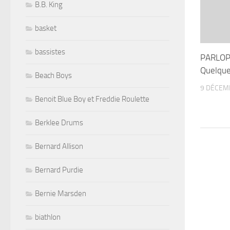
B.B. King
basket
bassistes
PARLOP
Quelque
Beach Boys
9 DÉCEM
Benoit Blue Boy et Freddie Roulette
Berklee Drums
Bernard Allison
Bernard Purdie
Bernie Marsden
biathlon