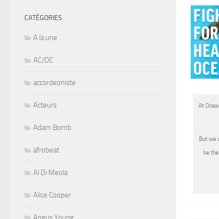
CATÉGORIES
A la une
AC/DC
accordeoniste
Acteurs
At Ocean
Adam Bomb
But we c
afrobeat
be the
Al Di Meola
Alice Cooper
Angus Young