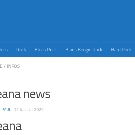
lues
Rock
Blues Rock
Blues Boogie Rock
Hard Rock
E
/
INFOS
eana news
-PAUL
·
12 JUILLET 2025
eana