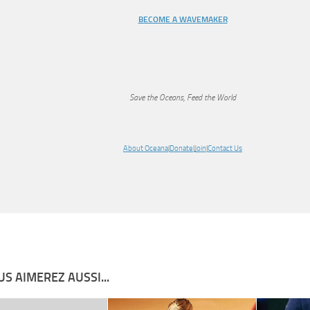
BECOME A WAVEMAKER
Save the Oceans, Feed the World
About Oceana
|
Donate
|
Join
|
Contact Us
S AIMEREZ AUSSI...