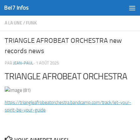
Bel7 Infos
Skip to content
A LA UNE
/
FUNK
TRIANGLE AFROBEAT ORCHESTRA new
records news
PAR
JEAN-PAUL
·
1 AOÛT 2025
TRIANGLE AFROBEAT ORCHESTRA
https://
triangleafrobeatorchestra.
bandcamp.com/track/let-your-
spirit-be-your-guide