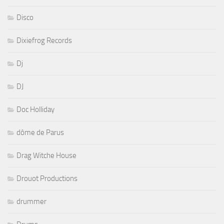
Disco
Dixiefrog Records
Dj
DJ
Doc Holliday
dôme de Parus
Drag Witche House
Drouot Productions
drummer