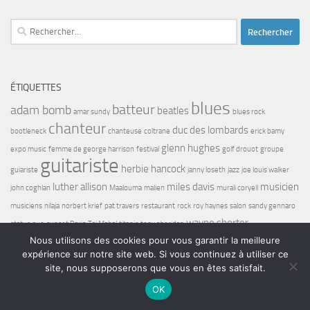
Rechercher :
ÉTIQUETTES
blues
batteur
adam bomb
beatles
amar sundy
blues rock
chanteur
duc des lombards
bootleneck
chanteuse
coltrane
erick bamy
glenn hughes
expo music
femme de george harrison
festival
golf drouot
groupe
guitariste
herbie hancock
guiariste
janny loseth
jazz
joe louis walker
luther allison
miles davis
musicien
john coghlan
Maalouma
malien
murali coryell
musiciens
nilaja
norbert krief
pat travers
restaurant
rock
roy haynes
salon
sandy gennaro
wayne shorter
status quo
sunset Paris
Taj Mahal
titanic
tony sheridan
Nous utilisons des cookies pour vous garantir la meilleure
expérience sur notre site web. Si vous continuez à utiliser ce
site, nous supposerons que vous en êtes satisfait.
OK
Bel7 Infos © 2026. Tous droits réservés.