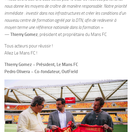
nous donne les moyens de croître de manière responsable. Notre priorité
immédiate : investir dans nos infrastructures et créer
les conditions d’un
nouveau centre de formation agréé par la DTN, afin de redevenir à
moyen terme une référence nationale dans la formation.
»
—
Thierry Gomez
, président et propriétaire du Mans FC
Tous acteurs pour réussir !
Allez Le Mans FC !
Thierry Gomez – Président, Le Mans FC
Pedro Olivera – Co-fondateur, OutField