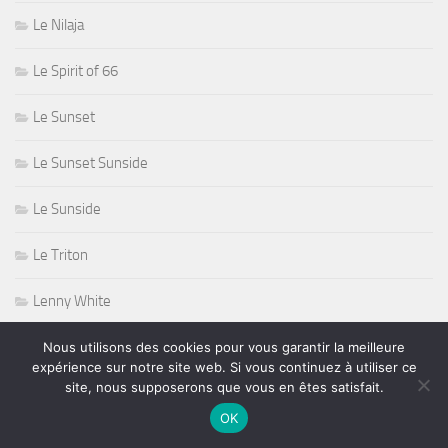
Le Nilaja
Le Spirit of 66
Le Sunset
Le Sunset Sunside
Le Sunside
Le Triton
Lenny White
Lenny Wolf
Nous utilisons des cookies pour vous garantir la meilleure
expérience sur notre site web. Si vous continuez à utiliser ce
site, nous supposerons que vous en êtes satisfait.
Levon Helm
OK
Lindsey Buckingham