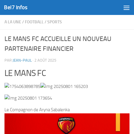
Bel7 Infos
Skip to content
A LA UNE
/
FOOTBALL
/
SPORTS
LE MANS FC ACCUEILLE UN NOUVEAU
PARTENAIRE FINANCIER
PAR
JEAN-PAUL
·
2 AOÛT 2025
LE MANS FC
Le Compagnon de Aryna Sabalenka