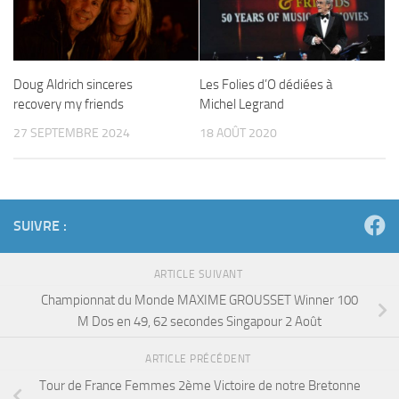
Doug Aldrich sinceres
Les Folies d’O dédiées à
recovery my friends
Michel Legrand
27 SEPTEMBRE 2024
18 AOÛT 2020
SUIVRE :
ARTICLE SUIVANT
Championnat du Monde MAXIME GROUSSET Winner 100
M Dos en 49, 62 secondes Singapour 2 Août
ARTICLE PRÉCÉDENT
Tour de France Femmes 2ème Victoire de notre Bretonne