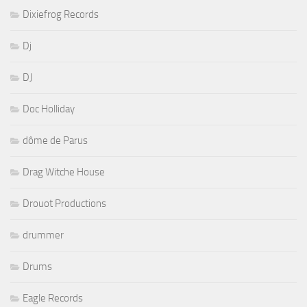
Dixiefrog Records
Dj
DJ
Doc Holliday
dôme de Parus
Drag Witche House
Drouot Productions
drummer
Drums
Eagle Records