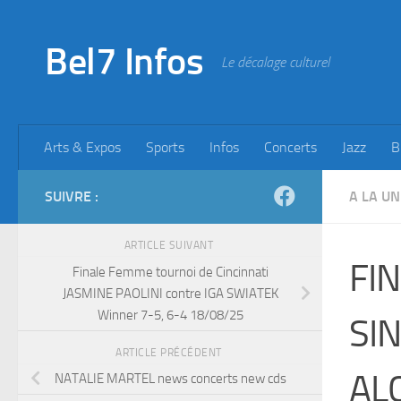
Skip to content
Bel7 Infos
Le décalage culturel
Arts & Expos
Sports
Infos
Concerts
Jazz
B
SUIVRE :
A LA UN
ARTICLE SUIVANT
FIN
Finale Femme tournoi de Cincinnati
JASMINE PAOLINI contre IGA SWIATEK
Winner 7-5, 6-4 18/08/25
SI
ARTICLE PRÉCÉDENT
ALC
NATALIE MARTEL news concerts new cds