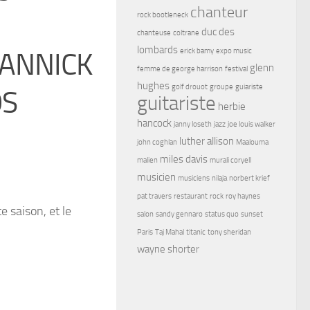
chanteur
rock bootleneck
duc des
chanteuse
coltrane
lombards
erick bamy
expo music
 JANNICK
glenn
femme de george harrison
festival
hughes
golf drouot
groupe
guiariste
OS
guitariste
herbie
hancock
janny loseth
jazz
joe louis walker
luther allison
john coghlan
Maalouma
miles davis
malien
murali coryell
musicien
musiciens
nilaja
norbert krief
pat travers
restaurant
rock
roy haynes
e saison, et le
salon
sandy gennaro
status quo
sunset
Paris
Taj Mahal
titanic
tony sheridan
wayne shorter