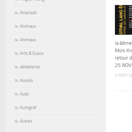
Aniansah
Animaux
Animaux
la 8ème 
Mois Kr
Arts & Expos
retour 
25 NOV
athletisme
5 AOÛT 2
Aurelio
Auto
Autograf
Autres