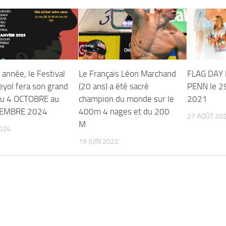
année, le Festival
Le Français Léon Marchand
FLAG DAY 
eyol fera son grand
(20 ans) a été sacré
PENN le 2
du 4 OCTOBRE au
champion du monde sur le
2021
EMBRE 2024
400m 4 nages et du 200
27 AOÛT 20
M
024
19 JUIN 2022