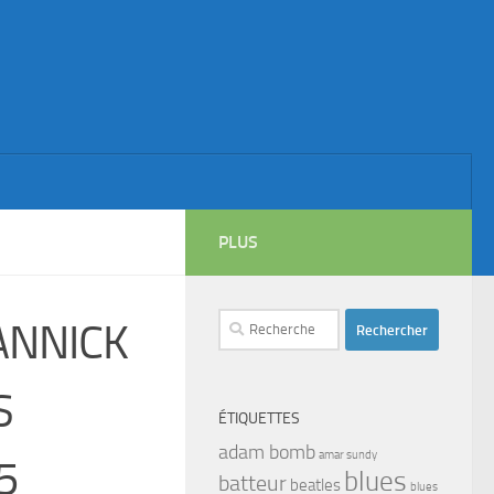
PLUS
Rechercher :
JANNICK
S
ÉTIQUETTES
adam bomb
amar sundy
5
blues
batteur
beatles
blues