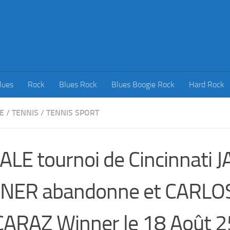
lues
Rock
Blues Rock
Blues Boogie Rock
Hard Rock
E
/
TENNIS
/
TENNIS SPORT
ALE tournoi de Cincinnati 
NNER abandonne et CARLO
ARAZ Winner le 18 Août 2