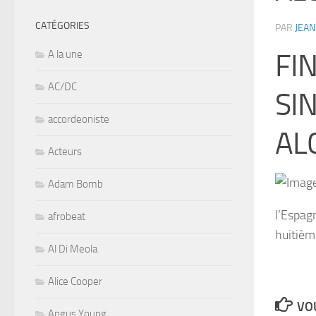
CATÉGORIES
PAR
JEAN
A la une
FIN
AC/DC
SI
accordeoniste
AL
Acteurs
Adam Bomb
l’Espagn
afrobeat
huitièm
Al Di Meola
Alice Cooper
VOU
Angus Young